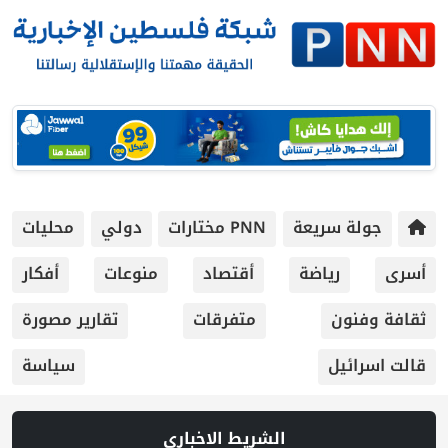
جولة سريعة
PNN مختارات
دولي
محليات
أسرى
رياضة
أقتصاد
منوعات
أفكار
ثقافة وفنون
متفرقات
تقارير مصورة
قالت اسرائيل
سياسة
الشريط الاخباري