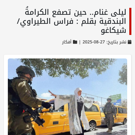
ليلى غنام.. حين تصفع الكرامةُ
البندقية بقلم : فراس الطيراوي/
شيكاغو
نشر بتاريخ: 27-08-2025 |
أفكار