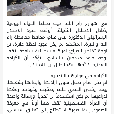
في شوارع رام الله، حيث تختلط الحياة اليومية
بظلال الاحتلال الثقيلة، أوقف جنود الاحتلال
الإسرائيلي الدكتورة ليلى غنام، محافظ محافظة رام
الله والبيرة. المشهد لم يكن مجرد لحظة عابرة، بل
لوحة تختصر الصراع: امرأة فلسطينية شامخة، تقف
بوجه جنود مدججين بالسلاح، لتؤكد أن الكرامة
الوطنية لا تُقهر مهما طال ليل الاحتلال.
الكرامة في مواجهة البندقية
لم تكن غنام تحمل سوى إرادتها وإيمانها بشعبها،
بينما يختبئ الجندي خلف بندقيته وخوذته. رفعُها
لذراعيها لم يكن استسلاماً بل تحدياً، ورسالة واضحة
أن المرأة الفلسطينية تقف صفاً أولاً في معركة
الصمود. إنها صورة لا تحتاج إلى تعليق سياسي،