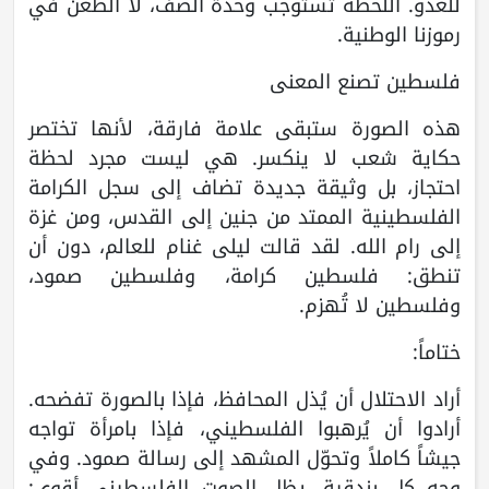
للعدو. اللحظة تستوجب وحدة الصف، لا الطعن في
رموزنا الوطنية.
فلسطين تصنع المعنى
هذه الصورة ستبقى علامة فارقة، لأنها تختصر
حكاية شعب لا ينكسر. هي ليست مجرد لحظة
احتجاز، بل وثيقة جديدة تضاف إلى سجل الكرامة
الفلسطينية الممتد من جنين إلى القدس، ومن غزة
إلى رام الله. لقد قالت ليلى غنام للعالم، دون أن
تنطق: فلسطين كرامة، وفلسطين صمود،
وفلسطين لا تُهزم.
ختاماً:
أراد الاحتلال أن يُذل المحافظ، فإذا بالصورة تفضحه.
أرادوا أن يُرهبوا الفلسطيني، فإذا بامرأة تواجه
جيشاً كاملاً وتحوّل المشهد إلى رسالة صمود. وفي
وجه كل بندقية، يظل الصوت الفلسطيني أقوى: