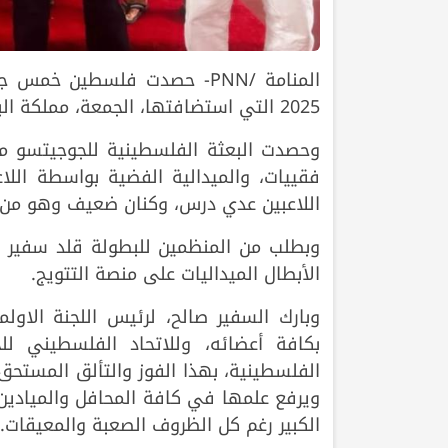
المنامة /PNN- حصدت فلسطين 
2025 التي استضافتها، الجمعة، مملكة البحرين.
وحصدت البعثة الفلسطينية للجوجيتسو مي
فقييات، والميدالية الفضية بواسطة اللاع
اللاعبين عدي درس، وكنان ضعيف وهو من 
وبطلب من المنظمين للبطولة قلد سفير دو
الأبطال الميداليات على منصة التتويج.
وبارك السفير صالح، لرئيس اللجنة الاول
بكافة أعضائه، وللاتحاد الفلسطيني لل
الفلسطينية، بهذا الفوز والتألق المستح
ويرفع علمها في كافة المحافل والميادين، 
الكبير رغم كل الظروف الصعبة والمعيقات.