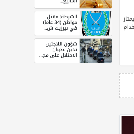
أسابيع...
الشرطة: مقتل
تاز
مواطن (34 عاما)
دام
في بيرزيت ش...
شؤون اللاجئين
تدين عدوان
الاحتلال على مخ...