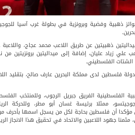
خمس جوائز ذهبية وفضية وبرونزية في بطولة غرب آسيا للجوج
داليتين ذهبيتين عن طريق اللاعب محمد عجاج، واللاعبة 
ب علي زياد عليان، إضافة إلى ميداليتين برونزيتين من 
الشتات الفلسطيني.
لة فلسطين لدى مملكة البحرين عارف صالح، بتقليد اللاع
مبية الفلسطينية الفريق جبريل الرجوب، وللمنتخب الفلس
جوجيتسو، ممثلا برئيسة غسان أبو مطر، وللحركة الريا
ق مؤكدا أن فلسطين بحاجة لكل من يسجل اسمها بأحرف من 
مثمنا جهود اللاعبين والاتحاد في تحقيق هذا الانجاز الر