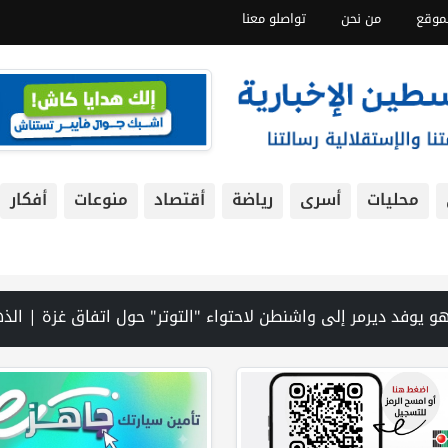
موقع
من نحن
تواصلو معنا
محليات
أسرى
رياضة
أقتصاد
منوعات
أفكار
بالمفاوضات مع إيران والخيار العسكري لا يزال مطروحا | مصابون وإحراق مساكن في هجوم للمستوطنين بالخليل وشرق نابلس | مقتل جنديين إسرائيليين بانفجار عبوة ناسفة جنوب لبنان | الطقس: الحرارة أعلى من معدلها السنوي العام | محافظة بيت لحم تشارك في إطلاق البرنامج التدريبي لمجالس الهيئات المحلية 2026–2030 في مدينة بيت لحم | إيران: مفاوضات إعادة فتح مضيق هرمز مع عُمان في مراحلها النهائية | نتنياهو يختصر مشاركته في مراسم رسمية بسبب "تطورات سياسية وعسكرية" | أزمة السياحة في بيت لحم… ليست