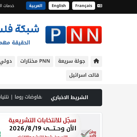
Français
English
العربية
خدمات ال
جولة سريعة
PNN مختارات
دولي
قالت اسرائيل
 شمال رام الله | شؤون اللاجئين تدين عدوان الاحتلال على مخيم قلنديا وتحذر من مخطط توسيعه ليطال مخيمات أخرى | (محدث) الاحتلال يواصل عدوانه على مخيم قلنديا لليوم الثاني: هدم محال تجارية ومداهمة عشرات المنازل | بسبب نقص "الذخائر".. مواجهة حادة بين ترامب ووزير حربه في كامب ديفيد | انفجاران بهرمز بالتزامن مع محادثات إيرانية عُمانية حول إدارته | جلسة أمنية عاجلة لبحث "تهديد المسيّرات" داخل إسرائيل | اسعار صرف العملات | إصابات واعتقالات خلال اقتحامات بالضفة والقدس | ترامب: متفائل 
الشريط الاخباري