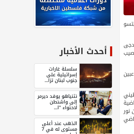
يتسو
دجى
أحدث الأخبار
نصيب
سلسلة غارات
بين
إسرائيلية على
جنوب لبنان تزا...
طيني
نتنياهو يوفد ديرمر
إلى واشنطن
ضية
لاحتواء "ا...
نور
ياضي
الذهب عند أعلى
مستوى له في 7