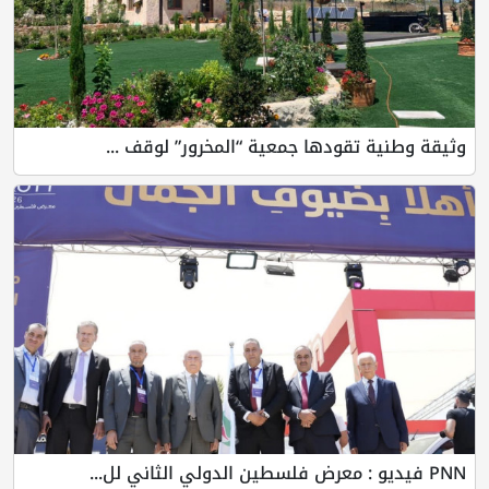
وثيقة وطنية تقودها جمعية “المخرور” لوقف ...
PNN فيديو : معرض فلسطين الدولي الثاني لل...