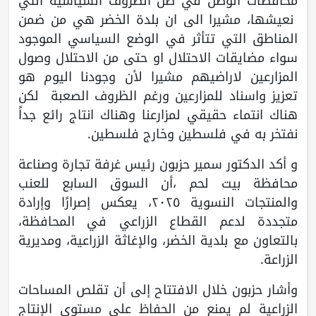
محافظات الوطن في ظل الظروف السياسية التي
نعيشها، مشيرا الى ان بلدة الخضر هي من ضمن
المناطق التي تتأثر في الوضع السياسي الموجود
سواء مضايقات الاحتلال او حتى من الاحتلال وصول
المزارعين لاراضيهم مشيرا لأن وجودنا اليوم هو
تعزيز واسناد للمزارعين ورغم الظروف الصعبة لكن
هناك انتماء حقيقي لمزارعنا وهناك انتاج رائع جداً
نفتخر به في فلسطين وخارج فلسطين.
و أكد الدكتور سمير حزبون رئيس غرفة تجارة وصناعة
محافظة بيت لحم ،أن السوق السابع للعنب
والمنتجات النسوية ٢٠٢٥، يعكس إصرارًا وإرادة
متجددة لدعم القطاع الزراعي في المحافظة،
بالتعاون مع بلدية الخضر، والإغاثة الزراعية، ومديرية
الزراعة.
وأشار حزبون خلال الافتتاح إلى أن تقلص المساحات
الزراعية لم يمنع من الحفاظ على مستوى الإنتاج