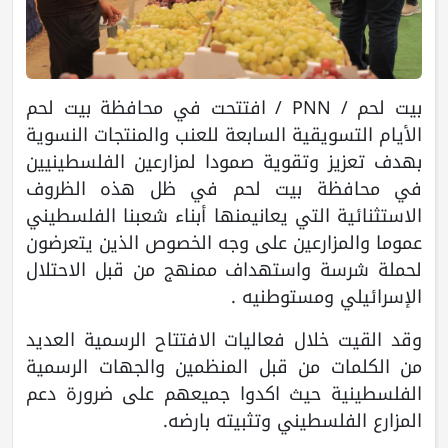
بيت لحم / PNN / افتتحت في محافظة بيت لحم
الأيام التسويقية السابعة للعنب والمنتجات النسوية
بهدف تعزيز وتقوية صمودا لمزارعين الفلسطينيين
في محافظة بيت لحم في ظل هذه الظروف
الاستثنائية التي يعانيمنها أبناء شعبنا الفلسطيني
عموما والمزارعين على وجه الخصوص الذين يتعرضون
لحملة شرسة واستهداف ممنهج من قبل الاحتلال
الإسرائيلي ومستوطنيه .
وقد القيت خلال فعاليات الافتتاح الرسمية العديد
من الكلمات من قبل المنظمين والجهات الرسمية
الفلسطينية حيث اكدوا جميعهم على ضرورة دعم
المزارع الفلسطيني وتثبيته بارضه.