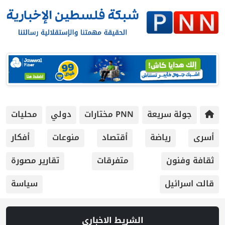
جولة سريعة
PNN مختارات
دولي
محليات
أسرى
رياضة
أقتصاد
منوعات
أفكار
ثقافة وفنون
متفرقات
تقارير مصورة
قالت اسرائيل
سياسة
الشريط الاخباري