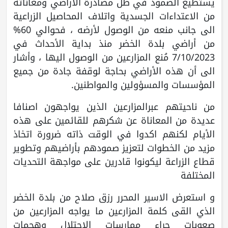
يستطيع الصمود في ظل مصادرة الأراضي ومعاناته
من الاعتداءات الجسدية واتلاف المحاصيل الزراعية
الى جانب منعه من الوصول لأرضه ، فحوالي 60%
من أراضي بلدة الخضر منذ بداية الأحداث في
7/10/2023 مُنع المزارعين من الوصول اليها ، وأشار
الى أن هذه الأراضي بحاجة لوقفة جادة من جميع
المؤسسات والمسؤولين والمواطنين.
من ناحيتهم عبرالمزارعين الذين يواجهون اصنافا
عديدة من المعاناة عن شكرهم للقائمين على هذه
الأيام لكنهم اكدوا في الوقت ذاته ضرورة اتخاذ
مزيد من الخطوات لتعزيز صمودهم بأراضيهم وتطوير
قطاع الزراعة ليكونوا قادرين على مواجهة التحديات
المختلفة
و استعرض الاسير المحرر رزق صلاح من بلدة الخضر
الذي القى كلمة المزارعين ما يواجه المزارعين من
صعوبات جراء ممارسات الاحتلال وهجمات