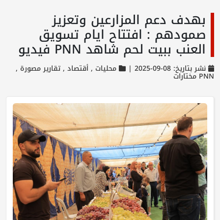
بهدف دعم المزارعين وتعزيز
صمودهم : افتتاح ايام تسويق
العنب ببيت لحم شاهد PNN فيديو
نشر بتاريخ: 08-09-2025 |
محليات ,
أقتصاد ,
تقارير مصورة ,
PNN مختارات