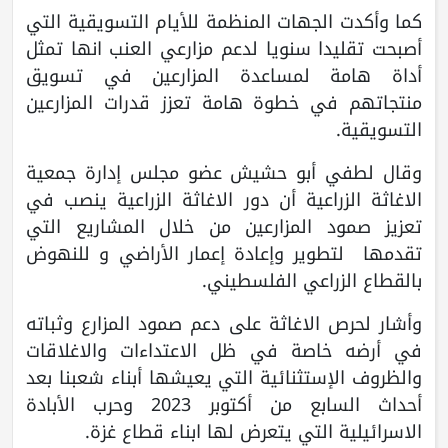
كما وأكدت الجهات المنظمة للأيام التسويقية التي
أصبحت تقليدا سنويا لدعم مزارعي العنب انها تمثل
أداة هامة لمساعدة المزارعين في تسويق
منتجاتهم في خطوة هامة تعزز قدرات المزارعين
التسويقية.
وقال لطفي أبو حشيش عضو مجلس إدارة جمعية
الاغاثة الزراعية أن دور الاغاثة الزراعية ينصب في
تعزيز صمود المزارعين من خلال المشاريع التي
تقدمها لتطوير وإعادة إعمار الأراضي و للنهوض
بالقطاع الزراعي الفلسطيني.
وأشار لحرص الاغاثة على دعم صمود المزارع وثباته
في أرضه خاصة في ظل الاعتداءات والاغلاقات
والظروف الإستثنائية التي يعيشها أبناء شعبنا بعد
أحداث السابع من أكتوبر 2023 وحرب الأبادة
الاسرائيلية التي يتعرض لها ابناء قطاع غزة.