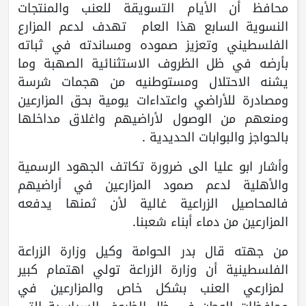
محافظ أن الأيام التسويقة للعنب والمنتجات
النسوية السابع هذا العام تهدف لدعم المزارع
الفلسطيني وتعزيز صموده ومساندته في ثباته
بأرضه في ظل الظروف الاستثنائية الصهبة وما
يشنه الاحتلال ومستوطنيه من هجمات شرسة
ومصادرة للأراضي واعتداءات يومية بحق المزارعين
ومنعهم من الوصول لأراضيهم واغلاق مداخلها
بالحواجز والبوابات الحديدية .
وأشار ابو عليا الى ضرورة تكاتف الجهود الرسمية
والأهلية لدعم صمود المزارعين في أراضيهم
فالمحاصيل الزراعية غالية لأن ثمنها يدفعه
المزارعين من دماء أبناء شعبنا.
من جهته قال بدر الحوامة وكيل وزارة الزراعة
الفلسطينية أن وزارة الزراعة تولي اهتمام كبير
لمزارعي العنب بشكل خاص والمزارعين في