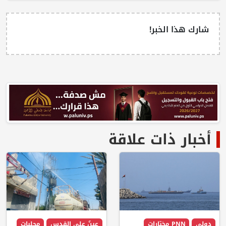
شارك هذا الخبر!
أخبار ذات علاقة
دولي
PNN مختارات
عينٌ على القدس
محليات