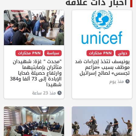
أخبار ذات علاقة
دولي
PNN مختارات
سياسة
PNN مختارات
يونيسف تتخذ إجراءات ضد
"محدث " غزة: شهيدان
موظف بسبب «مزاعم
متأثران بإصابتيهما
تجسس» لصالح إسرائيل
وارتفاع حصيلة ضحايا
الإبادة إلى 73 ألفا و384
منذ يوم
شهيدا
منذ 23 ساعة