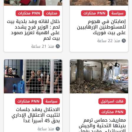
سياسة
PNN مختارات
محليات
PNN مختارات
إصابتان في هجوم
خلال لقائه وفد بلدية بيت
للمستوطنين الإرهابيين
لحم : الوزير فرج يشدد
على بيت فوريك
على اهمية تعزيز صمود
بيت لحم
منذ 22 ساعة
منذ 21 ساعة
قالت اسرائيل
سياسة
PNN مختارات
الاحتلال يعقد جلسات
PNN مختارات
لتثبيت الاعتقال الإداري
معاريف: حماس ترمم
بحق 45 أسيراً غداً
بنيتها التحتية والجيش
منذ ساعة
الإسرائيلي مقيد بفعل