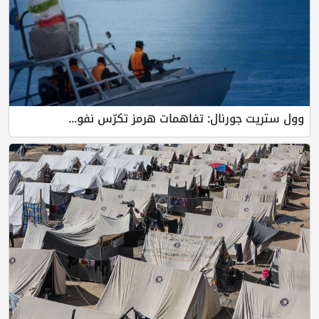
وول ستريت جورنال: تفاهمات هرمز تكرّس نفو...