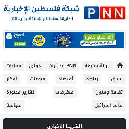
جولة سريعة
PNN مختارات
دولي
محليات
أسرى
رياضة
أقتصاد
منوعات
أفكار
ثقافة وفنون
متفرقات
تقارير مصورة
قالت اسرائيل
سياسة
الشريط الاخباري