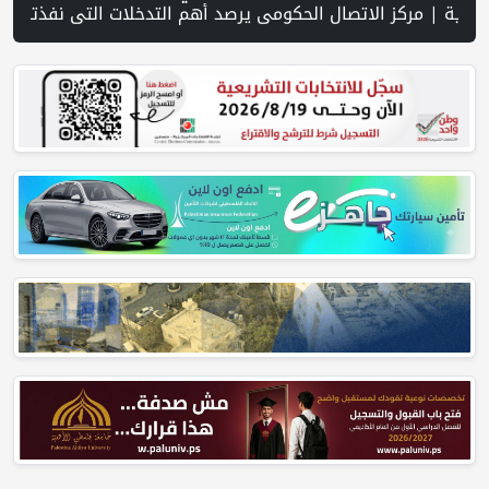
نفوذا إيرانيا فعليا على المضيق | إعلام إسرائيلي يدعي موافقة نتنياهو وكاتس سرا على إعمار شرق رفح | سلطة النقد و"اوريدو" توقعان مذكرة تفاهم للاستفادة من خدمات الهوية الرقمية المالية iDplus | كاتس يتبنى 