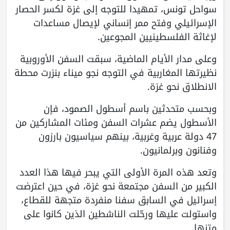
سواحل تونس، تمهيدا للتوجه إلى غزة لكسر الحصار
الإسرائيلي وفتح ممر إنساني لإيصال مساعدات
لإغاثة الفلسطينيين المجوعين.
وعلى مدار الأيام الماضية، سبقت السفن الأوروبية
نظيرتها المغاربية في التوجه نجو ميناء بنزرت محطة
الانطلاق نحو غزة.
وبحسب متحدثين باسم أسطول الصمود، فإن
الأسطول يضم عشرات السفن ومئات المشاركين من
47 دولة عربية وغربية، بينهم سياسيون بارزون
وفنانون وبرلمانيون.
وتعد هذه المرة الأولى التي يبحر فيها هذا العدد
الكبير من السفن مجتمعة نحو غزة، في حين اعترضت
إسرائيل في السابق سفنا منفردة متجهة للقطاع،
واستولت عليها ورحّلت الناشطين الذين كانوا على
متنها.