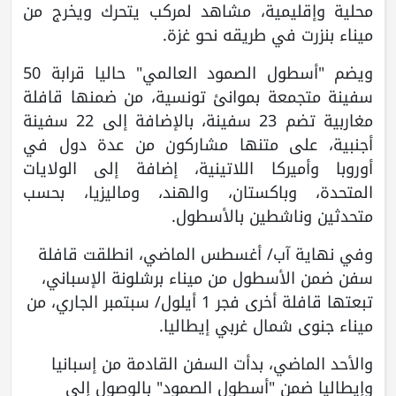
محلية وإقليمية، مشاهد لمركب يتحرك ويخرج من
ميناء بنزرت في طريقه نحو غزة.
ويضم "أسطول الصمود العالمي" حاليا قرابة 50
سفينة متجمعة بموانئ تونسية، من ضمنها قافلة
مغاربية تضم 23 سفينة، بالإضافة إلى 22 سفينة
أجنبية، على متنها مشاركون من عدة دول في
أوروبا وأميركا اللاتينية، إضافة إلى الولايات
المتحدة، وباكستان، والهند، وماليزيا، بحسب
متحدثين وناشطين بالأسطول.
وفي نهاية آب/ أغسطس الماضي، انطلقت قافلة
سفن ضمن الأسطول من ميناء برشلونة الإسباني،
تبعتها قافلة أخرى فجر 1 أيلول/ سبتمبر الجاري، من
ميناء جنوى شمال غربي إيطاليا.
والأحد الماضي، بدأت السفن القادمة من إسبانيا
وإيطاليا ضمن "أسطول الصمود" بالوصول إلى