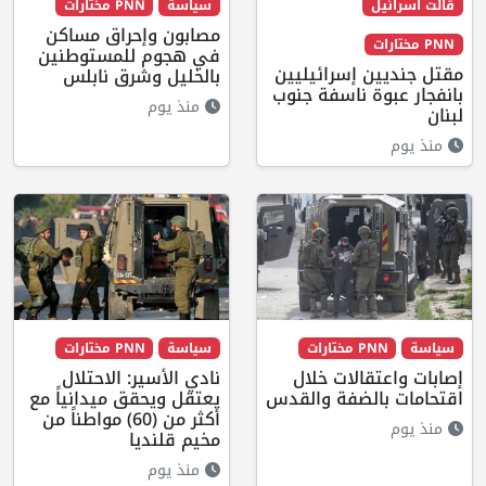
قالت اسرائيل
سياسة
PNN مختارات
مصابون وإحراق مساكن
PNN مختارات
في هجوم للمستوطنين
مقتل جنديين إسرائيليين
بالخليل وشرق نابلس
بانفجار عبوة ناسفة جنوب
منذ يوم
لبنان
منذ يوم
سياسة
PNN مختارات
سياسة
PNN مختارات
إصابات واعتقالات خلال
نادي الأسير: الاحتلال
اقتحامات بالضفة والقدس
يعتقل ويحقق ميدانياً مع
أكثر من (60) مواطناً من
منذ يوم
مخيم قلنديا
منذ يوم