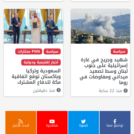
سياسة
سياسة
PNN مختارات
شهيد وجريح في غارة
أخبار إقليمية ودولية
إسرائيلية على جنوب
السعودية وتركيا
لبنان وسط تصعيد
وباكستان توقع اتفاقية
ميداني ومفاوضات في
مكة للدفاع المشترك
روما
منذ دقيقتين
منذ 22 ساعة
تواصلو معنا
تابعونا
شاهدونا
أحدث الأخبار