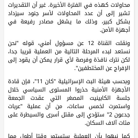
محاولات كهذه في الفترة الأخيرة. غير أن التقديرات
تشير إلى أن عدد المحاولات لأسر جنود سيزداد
بشكل كبير، وذلك ما يشغل مصادر رفيعة في
أجهزة الأمن.
ونقلت القناة 12 عن مسؤول أمني، قوله "نحن
نستعد لبدء المرحلة التالية من العملية قريبا جدا،
لكن نترك نافذة وفرصة لأي قرار يمكن أن يقود إلى
الإفراج عن المختطفين".
وبحسب هيئة البث الإسرائيلية "كان 11"، فإن قادة
الأجهزة الأمنية حذروا المستوى السياسي خلال
جلسة الكابينيت المصغر التي عقدت الجمعة
واستمرت لخمس ساعات، من أن عملية "عربات
جدعون 2" ستؤدي إلى مقتل أسرى والسيطرة على
مئات آلاف السكان.
كما نبهوا بأن العملية ستستمر وقتا أطول مما