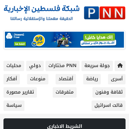
جولة سريعة
PNN مختارات
دولي
محليات
أسرى
رياضة
أقتصاد
منوعات
أفكار
ثقافة وفنون
متفرقات
تقارير مصورة
قالت اسرائيل
سياسة
الشريط الاخباري