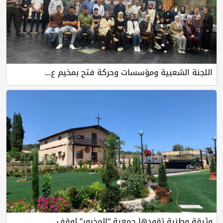
اللجنة الشعبية ومؤسسات وحركة فتح بمخيم ع...
وثيقة وطنية تقودها جمعية “المخرور” لوقف ...