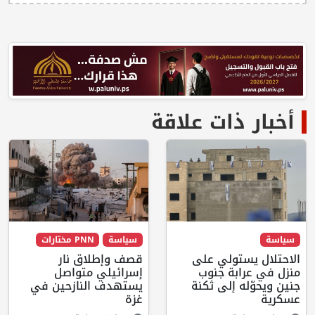
أخبار ذات علاقة
سياسة
سياسة
PNN مختارات
الاحتلال يستولي على
قصف وإطلاق نار
منزل في عرابة جنوب
إسرائيلي متواصل
جنين ويحوّله إلى ثكنة
يستهدف النازحين في
عسكرية
غزة