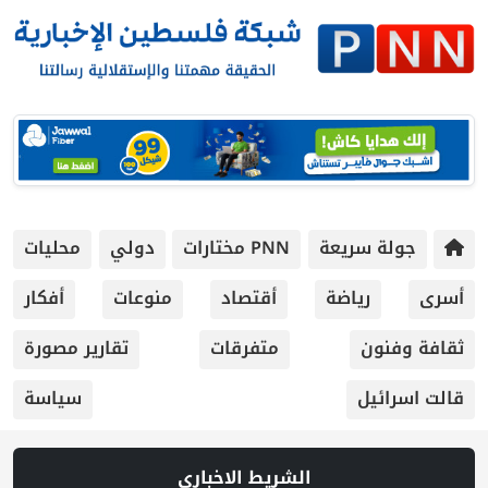
جولة سريعة
PNN مختارات
دولي
محليات
أسرى
رياضة
أقتصاد
منوعات
أفكار
ثقافة وفنون
متفرقات
تقارير مصورة
قالت اسرائيل
سياسة
الشريط الاخباري