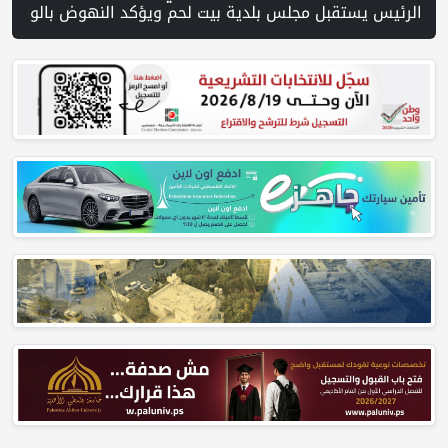
 " غزة: شهيدان متأثران بإصابتيهما وارتفاع حصيلة ضحايا الإبادة إلى 73 ألفا و384 شهيدا | الجيش الإسرائيلي: اعتقال مشتبه به بعد اقتحام مركبة مستوطنة عوفريم ولا خلفية أمنية للحادث | الفيضانات في ولاية آسام الهندية تودي بـ98 شخصاً | الاحتلال يتوغل