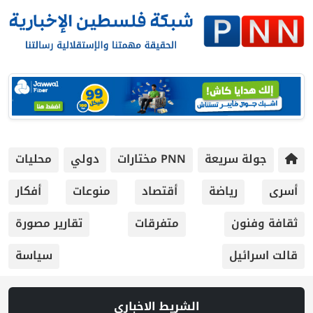
جولة سريعة
PNN مختارات
دولي
محليات
أسرى
رياضة
أقتصاد
منوعات
أفكار
ثقافة وفنون
متفرقات
تقارير مصورة
قالت اسرائيل
سياسة
الشريط الاخباري