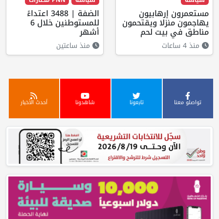
سياسة
سياسة
PNN مختارات
مستعمرون إرهابيون
الضفة | 3488 اعتداءً
يهاجمون منزلا ويقتحمون
للمستوطنين خلال 6
مناطق في بيت لحم
أشهر
منذ 4 ساعات
منذ ساعتين
تواصلو معنا
تابعونا
شاهدونا
أحدث الأخبار