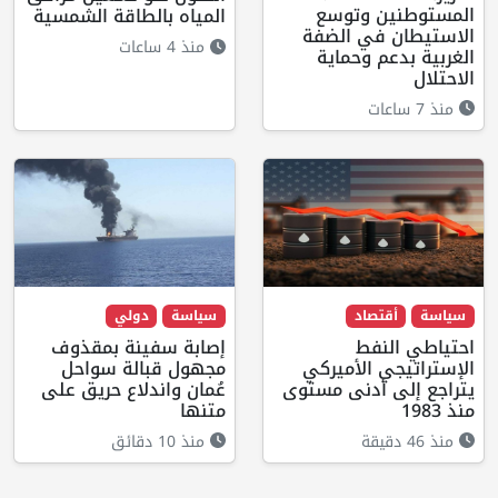
المستوطنين وتوسع
المياه بالطاقة الشمسية
الاستيطان في الضفة
منذ 4 ساعات
الغربية بدعم وحماية
الاحتلال
منذ 7 ساعات
سياسة
أقتصاد
سياسة
دولي
احتياطي النفط
إصابة سفينة بمقذوف
الإستراتيجي الأميركي
مجهول قبالة سواحل
يتراجع إلى أدنى مستوى
عُمان واندلاع حريق على
منذ 1983
متنها
منذ 46 دقيقة
منذ 10 دقائق