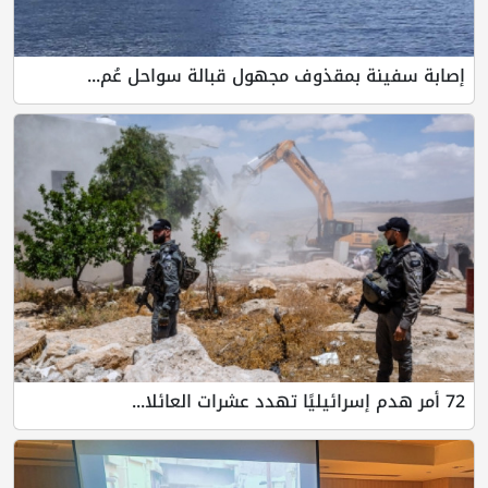
إصابة سفينة بمقذوف مجهول قبالة سواحل عُم...
72 أمر هدم إسرائيليًا تهدد عشرات العائلا...