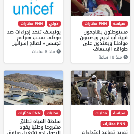
سياسة
PNN مختارات
دولي
PNN مختارات
مستوطنون يهاجمون
يونيسف تتخذ إجراءات ضد
قرية أبو نجيم ويصيبون
موظف بسبب «مزاعم
مواطنا ويعتدون على
تجسس» لصالح إسرائيل
طواقم الإسعاف
منذ 8 ساعات
منذ 18 ساعة
سياسة
محليات
محليات
PNN مختارات
سلطة المياه تطلق
PNN مختارات
مشروعا وطنيا يقود
تقرير: تصاعد اعتداءات
التحول نحو تشغيل مرافق