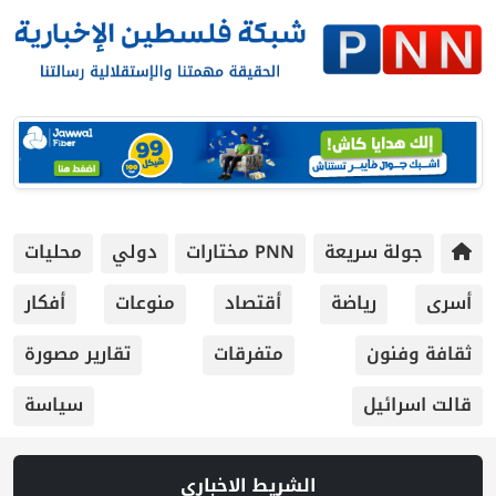
جولة سريعة
PNN مختارات
دولي
محليات
أسرى
رياضة
أقتصاد
منوعات
أفكار
ثقافة وفنون
متفرقات
تقارير مصورة
قالت اسرائيل
سياسة
الشريط الاخباري