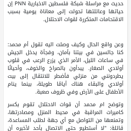
حديث مع مراسلة شبكة فلسطين الاخبارية PNN إن
حياتها وعائلتها تحولت إلى معاناة يومية بسبب
الاقتحامات المتكررة لقوات الاحتلال.
وعن واقع الحال وكيف وصلت اليه تقول أم محمد:
كنا جالسين في بيتنا بأمان، وفجأة يدخل الجيش
في ساعات الليل، الأمر الذي يزرع الرعب في قلوب
أولادي الصغار. يبدأون بالصراخ والخوف، وأحيانًا
يطردونني من منزلي فأضطر للانتقال إلى بيت
أولادي والبقاء هناك أيامًا طويلة، بينما ينام
الأطفال على الأرض وفي ظروف صعبة.
وتوضح ام محمد أن قوات الاحتلال تقوم بكسر
كاميرات المراقبة في محيط المنزل ومصادرتها،
وتمنعها من التواصل مع أي جهة لطلب المساعدة،
قائلة: "لا أستطيع حتى الاتصال بأحد لأخبره أن