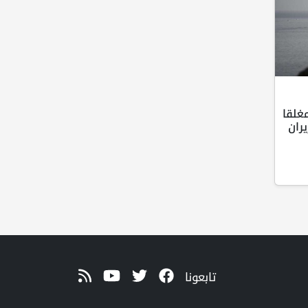
غلقا
ران
تابعونا