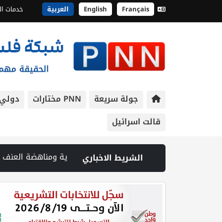
Français
English
العربية
خدمات ال
جولة سريعة
PNN مختارات
دولي
قالت اسرائيل
 19 شهيداً في غزة من تحت أنقاض منزل لعائلة ويواصل البحث عن مفقودين | 8 دول عربية وإسلامية تدين انتهاكات إسرائيل في غزة وتحذر من نسف المسار السياسي | "هيومن رايتس ووتش" تتهم "إسرائيل" بجرائم حرب بعد اغتيال الصحفية آمال خليل في جنوب لبنان | طهران: مضيق هرمز سيظل مغلقا حتى تنتهي التهديدات ضد إيران | بدعم من الحكومة الكندية لجنة الانتخابات وبرنامج الأمم المتحدة الإنمائي يوقعان اتفاقية لتعزيز جاهزية الانتخابات التشريعية | نتنياهو يوافق على إدخال 50 ألف عامل أجنبي بدلا من العمال الفلسطينيي | الرئاسة تدين وتحذر الاحتلال من استمرار حربه الشاملة على الشعب الفلسطيني ومخاطر ذلك على المنطقة بأسرها | تقرير: النظ
الشريط الاخباري