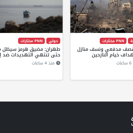
ة
PNN مختارات
دولي
PNN مختارات
قصف مدفعي ونسف منازل
طهران: مضيق هرمز سيظل م
داف خيام النازحين
حتى تنتهي التهديدات ضد إي
ت
منذ 4 ساعات