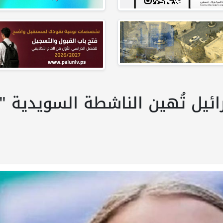
ائيل تُهين الناشطة السويدية "غ