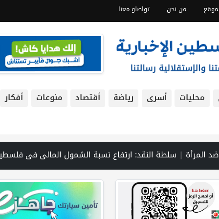
موقع
من نحن
تواصلو معنا
محليات
أسرى
رياضة
أقتصاد
منوعات
أفكار
ام الصحي في الضفة على حافة الانهيار بفعل احتجاز أموال المقاصة | نادي الأسير: الاحتلال يعتقل ويحقق ميدانياً مع أكثر من (60) مواطناً من مخيم قلنديا | الاحتلال يقتحم مخيم عسكر شرق نابلس | غزة: قصف مدفعي ونسف منازل واستهداف خيام النازحين | مستعمرون يسيّجون أراضي في الأغوار الشمالية | سلسلة غارات إسرائيلية على جنوب لبنان تزامنا مع استمرار مفاوضات روما | نتنياهو يوفد ديرمر إلى واشنطن لاحتواء "التوتر" حول اتفاق غزة | الذهب عند أعلى مستوى له في 7 أسابيع | الشرطة: مقتل مواطن (34 عاما) في بيرزيت شمال رام الله