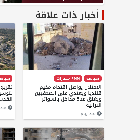
أخبار ذات علاقة
سياسة
PNN مختارات
سياس
الاحتلال يواصل اقتحام مخيم
تقرير
قلنديا ويعتدي على الصحفيين
لتوسيع
ويغلق عدة مداخل بالسواتر
القدس
الترابية
منذ 23 ساع
منذ يوم