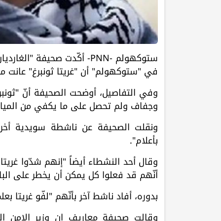
ستوكهولم -PNN- أكّدت صحيفة "
في "ستوكهولم" أن "غريتا ثونبرغ" عانت م
وفي التفاصيل، أوضحت الصحيفة أنّ "ثونبر
وجفاف ولم تحصل على ما يكفي من المياه 
ونقلت الصحيفة عن ناشطة سويدية أخرى ق
بأعلام".
وقال أحد النشطاء أيضاً "إنهم شدّوا غريت
أنّهم قد فعلوا كل يمكن أن يخطر على البال، 
بدوره، أفاد ناشط آخر بأنّهم "لفّو غريتا ب
وقالت صحيفة معاريف إن وزير الامن الق