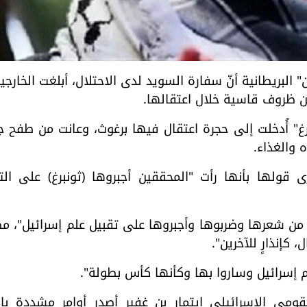
الغارديان" البريطانية أنّ سفارة السويد لدى الاحتلال، أبلغت الخارجي
ن ظروف قاسية خلال اعتقالها.
غ" أُدخلت إلى حجرة اعتقال فيها برغوث، وعانت من طفح 
والغذاء.
ولها بأنها رأت "المحققين أجبروها (ثونبرغ) على التل
ا من شعرها وضربوها وأجبروها على تقبيل علم إسرائيل"، مض
كإنذارٍ للآخرين".
علم إسرائيل وساروا بها وكأنها كأس بطولة".
ومي الاسرائيلي إيتمار بن غفير أصدر أوامر مشددة باه