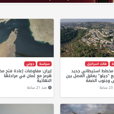
ة
قالت اسرائيل
سياسة
دولي
: مخطط استيطاني جديد
إيران: مفاوضات إعادة فتح م
 "جيلو" يعمّق الفصل بين
هرمز مع عُمان في مراحلها
 وجنوب الضفة
النهائية
ة
منذ 21 ساعة