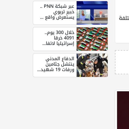
عبر شبكة PNN ..
خبير تربوي
يستعرض واقع ...
تلفة
خلال 300 يوم..
4091 خرقا
إسرائيليا لاتفا...
الدفاع المدني
ينتشل جثامين
ورفات 19 شهيد...