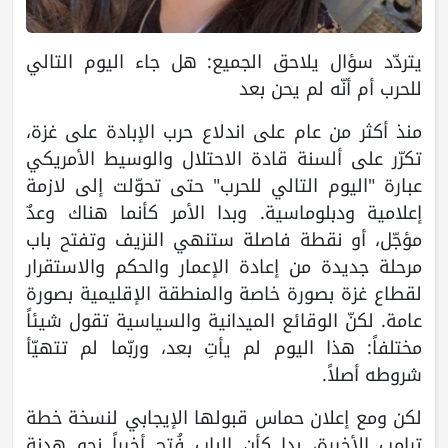
يتردّد سؤال يلاحق الجميع: هل جاء اليوم التالي
للحرب أم أنّه لم يحن بعد
منذ أكثر من عام على اندلاع حرب الإبادة على غزة،
تكرّر على ألسنة قادة الاحتلال والوسيط الأمريكي
عبارة "اليوم التالي للحرب" حتى تحوّلت إلى لازمة
إعلامية ودبلوماسية. وبدا الأمر كأنما هناك وعدٌ
مؤجّل، أو نقطة فاصلة ستنهي النزيف وتفتح باب
مرحلة جديدة من إعادة الإعمار والحكم والاستقرار
لقطاع غزة بصورة خاصة والمنطقة الإقليمية بصورة
عامة. لكنّ الوقائع الميدانية والسياسية تقول شيئاً
مختلفاً: هذا اليوم لم يأتِ بعد، وربّما لم تتهيّأ
شروطه أصلاً.
لكن ومع إعلان حماس قبولها الإيجابي لنسخة خطة
ترامب الأخيرة، بدا كأن الباب فُتح أخيراً نحو هدنة