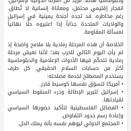
ودبلوماسياً هائلاً: مزيد من العزلة الدولية لإسرائيل،
انفجار إقليمي محتمَل، ومعاناة إنسانية لا تُطاق.
رغم مخاطره، قد تجده أجنحة يمينية في إسرائيل
والولايات المتحدة جذاباً إذا اعتبروه حلًّا نهائياً
لمسألة المقاومة.
الخلاصة أن هذه المرحلة رمادية بلا ملامح واضحة إذ
لم يأتِ اليوم التالي للحرب بعد؛ لأننا نعيش مرحلة
رمادية تتحكّم فيها الأدوات الإعلامية والدبلوماسية
أكثر من حسابات السلام الحقيقي. كل طرف
يستخدم المصطلح لخدمة مصلحته:
• أمريكا لتسوّق نفسها كوسيط قادِر.
• إسرائيل لتبرير الإطالة ودرء السقوط السياسي
لقيادتها.
• الفصائل الفلسطينية لتأكيد حضورها السياسي
وإعادة رسم حدود التفاوض.
• المجتمع الدولي ليوهم نفسه بأنه يملك الحل.