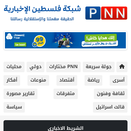
جولة سريعة
PNN مختارات
دولي
محليات
أسرى
رياضة
أقتصاد
منوعات
أفكار
ثقافة وفنون
متفرقات
تقارير مصورة
قالت اسرائيل
سياسة
الشريط الاخباري