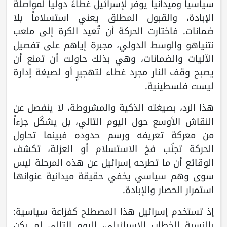
سياسياً وميدانياً يوفّر لإسرائيل غطاءً دولياً لمواصلة
الإبادة، والقبول المطلق يعني استسلاماً بلا
ضمانات. فاختارت الحركة أن تُعيد الكرة إلى ملعب
نتنياهو والوسط الدولي، مجبرة إياهم على تفصيل
الآليات والضمانات، وهي بذلك حاولت أن تمنع أن
يصبح وقف النار مجرد غطاء لتهجيرٍ أو لصيغة إدارة
ليست فلسطينية.
هذا الرد، بصيغته الذكية والمشروطة، لا ينفصل عن
النقاش الأوسع حول اليوم التالي، بل يشكّل جزءاً
من معركة تعريفه ورسم حدوده فبينما تحاول
الحركة تجنّب فخ الاستسلام أو العزلة، تكشف
الوقائع أن ما تطرحه إسرائيل عن هذه المرحلة ليس
سوى وهم سياسي يخفي حقيقة ميدانية عنوانها
استمرار الحصار والإبادة.
إذ تستخدم إسرائيل هذا المصطلح كفزاعة سياسية:
بالنسبة للخطاب الإسرائيلي، اليوم التالي لم يكن