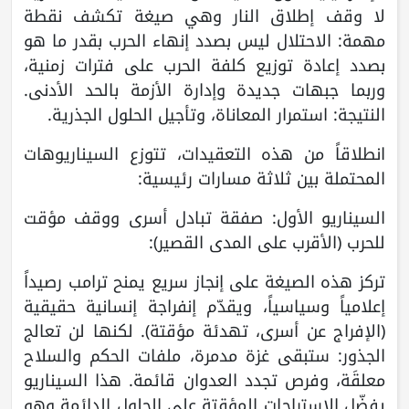
لا وقف إطلاق النار وهي صيغة تكشف نقطة
مهمة: الاحتلال ليس بصدد إنهاء الحرب بقدر ما هو
بصدد إعادة توزيع كلفة الحرب على فترات زمنية،
وربما جبهات جديدة وإدارة الأزمة بالحد الأدنى.
النتيجة: استمرار المعاناة، وتأجيل الحلول الجذرية.
انطلاقاً من هذه التعقيدات، تتوزع السيناريوهات
المحتملة بين ثلاثة مسارات رئيسية:
السيناريو الأول: صفقة تبادل أسرى ووقف مؤقت
للحرب (الأقرب على المدى القصير):
تركز هذه الصيغة على إنجاز سريع يمنح ترامب رصيداً
إعلامياً وسياسياً، ويقدّم إنفراجة إنسانية حقيقية
(الإفراج عن أسرى، تهدئة مؤقتة). لكنها لن تعالج
الجذور: ستبقى غزة مدمرة، ملفات الحكم والسلاح
معلقَة، وفرص تجدد العدوان قائمة. هذا السيناريو
يفضّل الاستراحات المؤقتة على الحلول الدائمة وهو