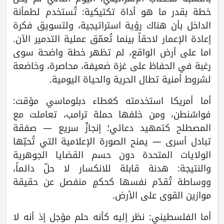
خطة بقدر ما هو أداة تكتيكية: تُستخدم لطمأنة
الداخل بأن هناك رؤية استراتيجية، ولتسويق فكرة
إعادة الإعمار لاحقاً بينما تُعمّق عملية التدمير الآن.
اما على أرض الواقع، لم تظهر خطة واضحة سوى
رغبة في الحفاظ على غزة ضعيفة، محاصرة، وخاضعة
لشروط أمنية تطال الحرية والحياة اليومية.
أما أمريكا استخدمته كغطاء دبلوماسي مؤقت:
فواشنطن، ومن خلفها حملة ترامب، تعاملت مع
المصطلح كتمهيد دعائي؛ إنجازٌ سريع — صفقة
تبادل أسرى — يمنح الصورة الإعلامية التي تُحبّها
الولايات المتحدة دون حسم القضايا الجوهرية
والنتيجة: هدنة قابلة للانكسار لا حلّ دائماً،
ووساطة تُقدّم نفسها كحكمٍ منفصل عن حقيقة
موازين القوى على الأرض.
أما الفلسطيني: نظر إليه كأنه حلم مؤجل إذ أنه لا