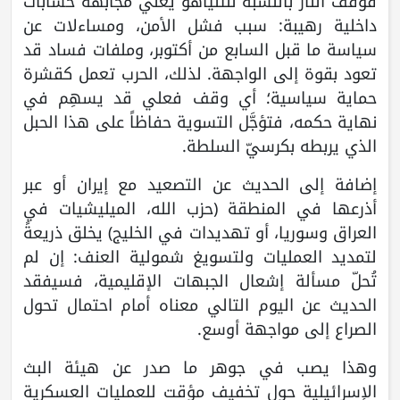
فوقف النار بالنسبة لنتنياهو يعني مجابهة حسابات
داخلية رهيبة: سبب فشل الأمن، ومساءلات عن
سياسة ما قبل السابع من أكتوبر، وملفات فساد قد
تعود بقوة إلى الواجهة. لذلك، الحرب تعمل كقشرة
حماية سياسية؛ أي وقف فعلي قد يسهِم في
نهاية حكمه، فتؤجَّل التسوية حفاظاً على هذا الحبل
الذي يربطه بكرسيّ السلطة.
إضافة إلى الحديث عن التصعيد مع إيران أو عبر
أذرعها في المنطقة (حزب الله، الميليشيات في
العراق وسوريا، أو تهديدات في الخليج) يخلق ذريعةً
لتمديد العمليات ولتسويغ شمولية العنف: إن لم
تُحلّ مسألة إشعال الجبهات الإقليمية، فسيفقد
الحديث عن اليوم التالي معناه أمام احتمال تحول
الصراع إلى مواجهة أوسع.
وهذا يصب في جوهر ما صدر عن هيئة البث
الإسرائيلية حول تخفيف مؤقت للعمليات العسكرية