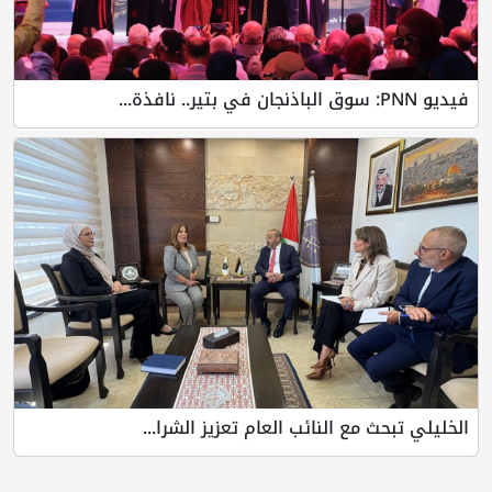
فيديو PNN: سوق الباذنجان في بتير.. نافذة...
الخليلي تبحث مع النائب العام تعزيز الشرا...