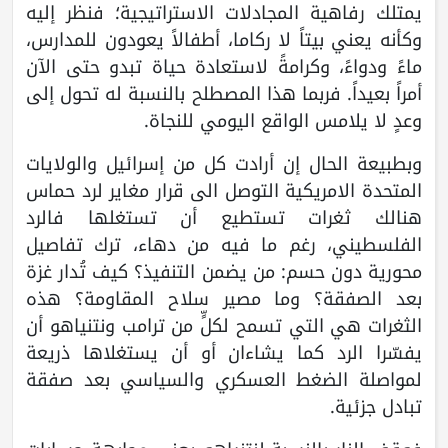
يمتلك رفاهية المجادلات الاستراتيجية؛ فنظر إليه
وكأنه يعني بيتاً لا ركاما، أطفالاً يعودون للمدارس،
ماءً ودواءً، وكرامةً لاستعادة حياة تبدو حتى الآن
أمراً بعيداً. فربما هذا المصطلح بالنسبة له تحول إلى
وعدٍ لا يلامس الواقع اليومي للنجاة.
وبطبيعة الحال إن أرادت كل من إسرائيل والولايات
المتحدة الامريكية التوصل الى قرار مغاير لرد حماس
هنالك ثغرات تستطيع أن تستغلها فالرد
الفلسطيني، رغم ما فيه من دهاء، ترك تفاصيل
محورية دون حسم: من يضمن التنفيذ؟ كيف تُدار غزة
بعد الصفقة؟ وما مصير سلاح المقاومة؟ هذه
الثغرات هي التي تسمح لكلٍّ من ترامب ونتنياهو أن
يفسّرا الرد كما يشاءان أو أن يستغلاها ذريعة
لمواصلة الضغط العسكري والسياسي بعد صفقة
تبادل جزئية.