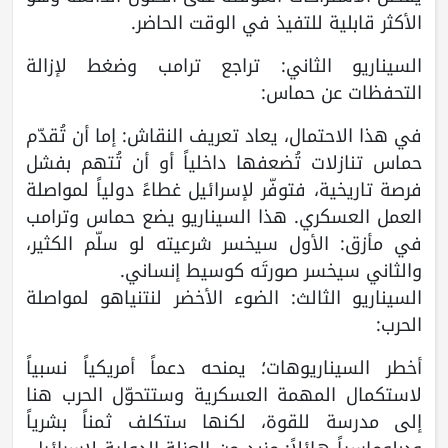
الأكثر قابلية للتفيذ في الوقت الحاضر.
السيناريو الثاني: تراجع ترامب وضغط لإزالة
التحفظات عن حماس:
في هذا الاحتمال، يعاد تعريف النقاش: إما أن تُقدّم
حماس تنازلات تُضعفها داخلياً أو أن تُتهم بفشل
فرصة تاريخية، فتوفّر لإسرائيل غطاءً دولياً لمواصلة
العمل العسكري. هذا السيناريو يضع حماس وترامب
في مأزق: الأول سيخسر شرعيته لو سلّم الكثير،
والثاني سيخسر صورتَه كوسيط إنساني.
السيناريو الثالث: الضوء الأخضر لنتنياهو لمواصلة
الحرب:
أخطر السيناريوهات؛ يمنحه دعماً أمريكياً نسبياً
لاستكمال المهمة العسكرية وستتحوّل الحرب هنا
إلى مدرسة للقوة، لكنها ستكلف ثمناً بشرياً