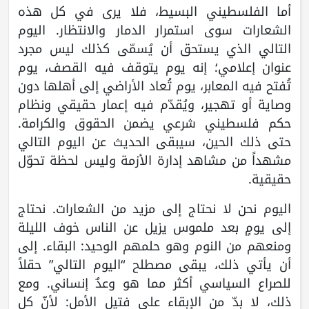
أما الفلسطيني البسيط، فلا يرى في كل هذه
الشعارات سوى استمرار الدمار والانتظار. اليوم
التالي الذي يستحق أن يُسمّى كذلك ليس مجرد
عنوان إعلامي؛ إنه يوم يتوقف فيه القصف، يوم
تُفتح فيه المعابر، يوم تُعاد الأراضي إلى أهلها دون
وصاية أو تهجير، ويُقدّم فيه إعمار حقيقي ونظام
حكم فلسطيني شرعي يضمن الحقوق والكرامة.
حتى ذلك الحين، سيبقى الحديث عن اليوم التالي
مشهداً من مشاهد إدارة الأزمة وليس لحظة تحوّل
حقيقية.
اليوم نحن لا نحتاج إلى مزيد من الشعارات. نحتاج
إلى يومٍ بعد ملموس يزيل عن الناس خوف الليلة
ومنعهم من النوم وهو حلمهم الوحيد: البقاء. إلى
أن يأتي ذلك، يبقى مصطلح “اليوم التالي” حقلاً
للصراع السياسي أكثر مما هو وعدٌ إنساني. ومع
ذلك، لا بدّ من الإبقاء على فتيل الأمل: لأنّ كل