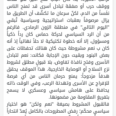
ووقف حرب أو صفقة تبادل أسرى قد تمنح الناس
نفَساً من الدم، لكنّ سرعان ما تكشّف أن الطريق ما
يزال مرصوفاً بعقبات استراتيجية وسياسية تُبقي
"اليوم التالي" في منطقة الزون الرمادي. فالرغم
من أن الرد السياسي لحركة حماس كان رداً ذكياً
ومسؤول، إلا أنه خطوة تكتيكية لا حلاً نهائياً إذ أنه
كان ب نعم مشروطة حيث كان هنالك تحفظات على
بعض البنود وبقيت دون الإجابة فكانت: نعم لتبادل
الأسرى وفتح نافذة تفاوض، بلا قبولٍ مطلق لشروط
نزع السلاح أو الوصاية الخارجية. هذا الموقف يحقق
هدفاً مزدوجاً: يمنع حرمان الناس من أي فرصة
للإفراج عن الأسرى وتهدئة الرعب، وفي الوقت ذاته
يحافظ على هامش سياسي وعسكري لا يسمح
بتفريغ المقاومة من مضمونها.
فالقبول المشروط بصيغة "نعم ولكن" هو اختيار
سياسي محكَم؛ رفض المطروحات بالكامل يُعدّ انتحاراً