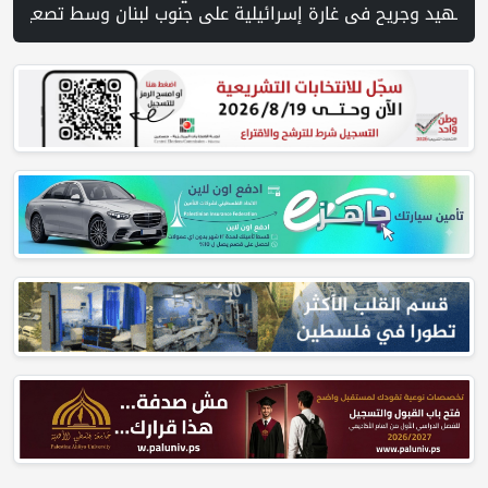
يليا لاتفاق غزة و1254 شهيدا | الدفاع المدني ينتشل جثامين ورفات 19 شهيداً في غزة من تحت أنقاض منزل لعائلة ويواصل البحث عن مفقودين | 8 دول عربية وإسلامية تدين انتهاكات إسرائيل في غزة وتحذر من نسف المسار السياسي | "هيومن رايتس ووتش" تتهم "إسرائيل" بجرائم حرب بعد اغتيال الصحفية آمال خليل في جنوب لبنان | طهران: مضيق هرمز سيظل مغلقا حتى تنتهي التهديدات ضد إيران | بدعم من الحكومة الكندية لجنة الانتخابات وبرنامج الأمم المت