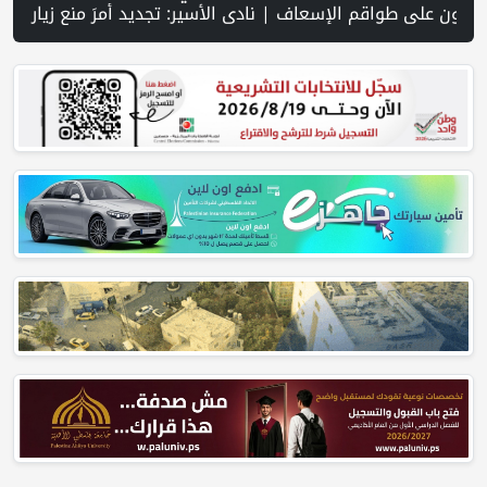
لية على جنوب لبنان وسط تصعيد ميداني ومفاوضات في روما | قوات الاحتلال تقتحم جنين عقب رشق مركبة إسرائيلية بالحجارة | فيديو PNN: سوق الباذنجان في بتير.. نافذة اقتصادية ورسالة صمود على أرض والتمسك بالجذور | الخليلي تبحث مع النائب العام تعزيز الشراكة في منظومة الحماية ومناهضة العنف ضد المرأة | سلطة النقد: ارتفاع نسبة الشمول المالي في فلسطين إلى 73% منتصف عام 2026 | عبر شبكة PNN .. خبير تربوي يستعرض واقع التعليم بالمصادر المفتوحة