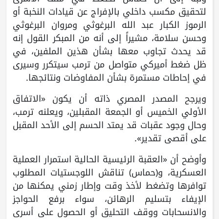
لتحقيق مكسب داخلي بالإفراج عن قيادات النخبة أو
الرموز الكبار عبد الله البرغوثي ومروان البرغوثي
وحسن سلامة، مشيراً إلى أنه من المبكر القول إنه
قد يحدث تجاوب معها بشأن هذين الملفين، في
ظل ضغط أميركي متواصل من ترمب سيتكرر وسيرى
في إحاطات مستمرة بشأن المفاوضات ونتائجها.
ويرجح المصدر المصري ذاته أن يكون «الاتفاق
الأولي الخميس أو الجمعة المقبلين، ويعلنه ترمب،
وحال وجود عقبات قد يمتد الحسم إلى الأحد المقبل
على أقصى تقدير».
وأوضح أن «العقبة الرئيسية الحالية استمرار العملية
العسكرية، و(حماس) تناقش اللوجستيات المطلوب
توافرها وتضغط لأخذ وقت وإطار زمني يمكنها من
الإيفاء بتسليم الرهائن، سواء برفع الحواجز
والانسحابات ووقف التحليق أو الحصول على أسرى