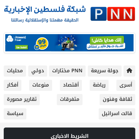
جولة سريعة
PNN مختارات
دولي
محليات
أسرى
رياضة
أقتصاد
منوعات
أفكار
ثقافة وفنون
متفرقات
تقارير مصورة
قالت اسرائيل
سياسة
الشريط الاخباري