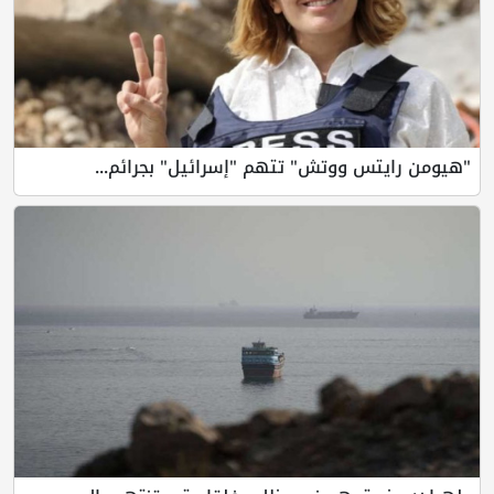
"هيومن رايتس ووتش" تتهم "إسرائيل" بجرائم...