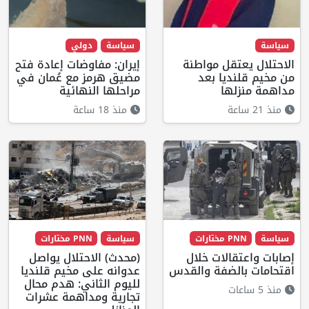
سياسة
سياسة
دولي
الاحتلال يعتقل مواطنة
إيران: مفاوضات إعادة فتح
من مخيم قلنديا بعد
مضيق هرمز مع عُمان في
مداهمة منزلها
مراحلها النهائية
منذ 21 ساعة
منذ 18 ساعة
سياسة
PNN مختارات
سياسة
PNN مختارات
إصابات واعتقالات خلال
(محدث) الاحتلال يواصل
اقتحامات بالضفة والقدس
عدوانه على مخيم قلنديا
لليوم الثاني: هدم محال
منذ 5 ساعات
تجارية ومداهمة عشرات