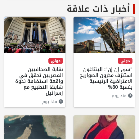
أخبار ذات علاقة
دولي
دولي
"سي إن إن": البنتاغون
نقابة الصحافيين
استنزف مخزون الصواريخ
المصريين تحقق في
الاعتراضية الرئيسية
واقعة استضافة ندوة
بنسبة 80%
شابها التطبيع مع
إسرائيل
منذ يوم
منذ يوم