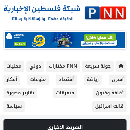
جولة سريعة
PNN مختارات
دولي
محليات
أسرى
رياضة
أقتصاد
منوعات
أفكار
ثقافة وفنون
متفرقات
تقارير مصورة
قالت اسرائيل
سياسة
الشريط الاخباري