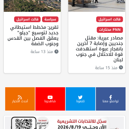
قالت اسرائيل
سياسة
قالت اسرائيل
تقرير: مخطط استيطاني
PNN مختارات
جديد لتوسيع "جيلو"
مصادر عبرية: مقتل
يعمّق الفصل بين القدس
جنديين وإصابة 7 آخرين
وجنوب الضفة
بانفجار عبوة استهدفت
منذ 13 ساعة
قوة للاحتلال في جنوب
لبنان
منذ 15 ساعة
تواصلو معنا
تابعونا
شاهدونا
أحدث الأخبار