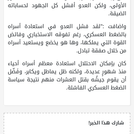
الأولى، ولكن العدو أفشل كل الجهود لحساباته
الضيقة.
واضافت :"لقد فشل العدو في استعادة أسراه
بالضغط العسكري، رغم تفوقه الاستخباري وفائض
القوة التي يملكها، وها هو يخضع ويستعيد أسراه
من خلال صفقة تبادل.
كان بإمكان الاحتلال استعادة معظم أسراه أحياء
منذ شهورٍ عديدة، ولكنه ظل يماطل ويكابر، وفَضّل
أن يقوم جيشُه بقتل العشرات منهم نتيجة سياسة
الضغط العسكري الفاشلة.
شارك هذا الخبر!