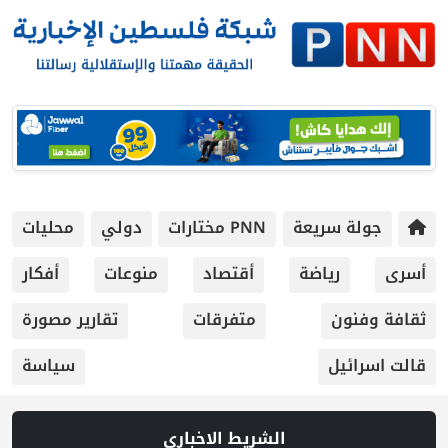
جولة سريعة
PNN مختارات
دولي
محليات
أسرى
رياضة
أقتصاد
منوعات
أفكار
ثقافة وفنون
متفرقات
تقارير مصورة
قالت اسرائيل
سياسة
الشريط الاخباري