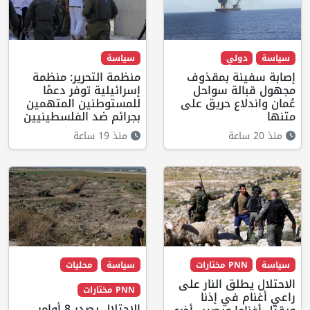
سياسة
دولي
سياسة
إصابة سفينة بمقذوف
منظمة التحرير: منظمة
مجهول قبالة سواحل
إسرائيلية توفر دعمًا
عُمان واندلاع حريق على
للمستوطنين المتهمين
متنها
بجرائم ضد الفلسطينيين
منذ 20 ساعة
منذ 19 ساعة
سياسة
PNN مختارات
سياسة
محليات
الاحتلال يطلق النار على
PNN مختارات
راعي أغنام في إذنا
الاحتلال يصدر 8 أوامر