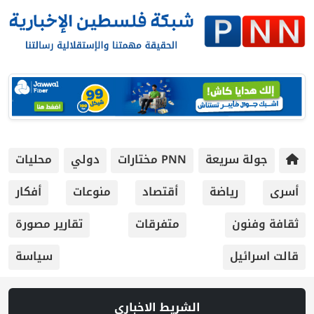
جولة سريعة
PNN مختارات
دولي
محليات
أسرى
رياضة
أقتصاد
منوعات
أفكار
ثقافة وفنون
متفرقات
تقارير مصورة
قالت اسرائيل
سياسة
الشريط الاخباري