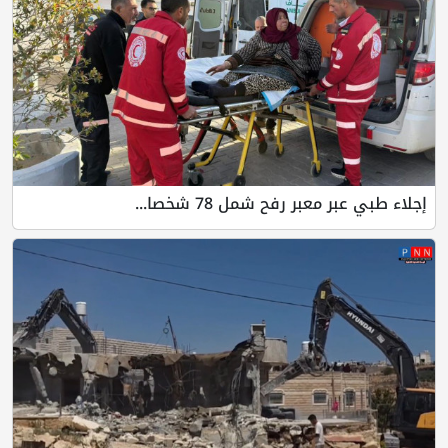
إجلاء طبي عبر معبر رفح شمل 78 شخصا...