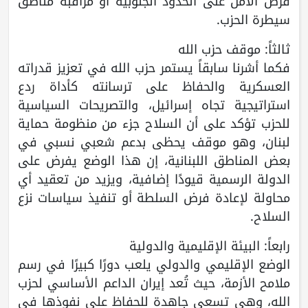
فرض الأمن على الحدود الجنوبية أو مراقبة مناطق
سيطرة الحزب.
ثالثاً: موقف حزب الله
فكما أشرنا سابقاً يستمر حزب الله في تعزيز قدراته
العسكرية والحفاظ على ترسانته كأداة ردع
استراتيجية تجاه إسرائيل، والتصريحات السياسية
للحزب تؤكد على أن السلاح جزء من منظومة حماية
لبنان، وهو موقف يحظى بدعم شعبي نسبي في
بعض المناطق اللبنانية، إن هذا الوضع يفرض على
الدولة الرسمية قيودًا إضافية، ويزيد من تعقيد أي
محاولة لإعادة فرض السلطة أو تنفيذ سياسات نزع
السلاح.
رابعاً: البيئة الإقليمية والدولية
الوضع الإقليمي والدولي يلعب دورًا كبيرًا في رسم
ملامح الأزمة، حيث تُعد إيران الداعم الأساسي لحزب
الله، وهي تسعى جاهدة للحفاظ على نفوذها في