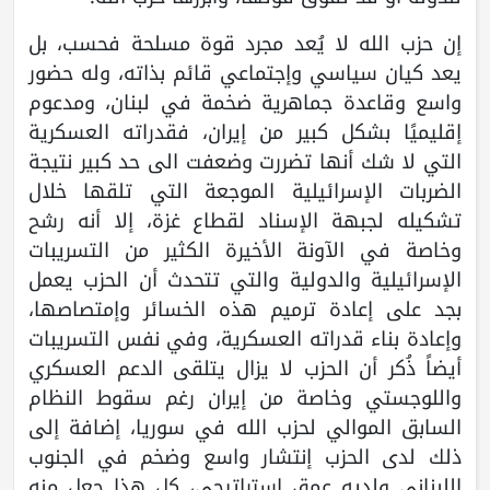
إن حزب الله لا يُعد مجرد قوة مسلحة فحسب، بل
يعد كيان سياسي وإجتماعي قائم بذاته، وله حضور
واسع وقاعدة جماهرية ضخمة في لبنان، ومدعوم
إقليميًا بشكل كبير من إيران، فقدراته العسكرية
التي لا شك أنها تضررت وضعفت الى حد كبير نتيجة
الضربات الإسرائيلية الموجعة التي تلقها خلال
تشكيله لجبهة الإسناد لقطاع غزة، إلا أنه رشح
وخاصة في الآونة الأخيرة الكثير من التسريبات
الإسرائيلية والدولية والتي تتحدث أن الحزب يعمل
بجد على إعادة ترميم هذه الخسائر وإمتصاصها،
وإعادة بناء قدراته العسكرية، وفي نفس التسريبات
أيضاً ذُكر أن الحزب لا يزال يتلقى الدعم العسكري
واللوجستي وخاصة من إيران رغم سقوط النظام
السابق الموالي لحزب الله في سوريا، إضافة إلى
ذلك لدى الحزب إنتشار واسع وضخم في الجنوب
اللبناني ولديه عمق إستراتيجي، كل هذا جعل منه