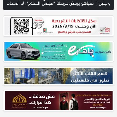
شمل 78 شخصا | تقرير PNN : تصاعد عمليات هدم المنازل في مسافر يطا... عائلات بلا مأوى وحقوقيون يحذرون من انتهاك الحق في السكن | عشرات المستوطنين يقتحمون الأقصى ويؤدون طقوسًا تلمودية | مركز الاتصال الحكومي يرصد أهم التدخلات التي نفذتها الحكومة الأسبوع الماضي | إسرائيل تحول مليار