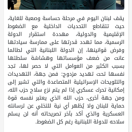
يقف لبنان اليوم في مرحلة حساسة وصعبة للغاية،
حيث تتقاطع التحديات الداخلية مع الضغوط
الإقليمية والدولية، مهددة استقرار الدولة
الرسمية، مما تهدد قدرتها على ممارسة سيادتها
وفرض قوانينها، إن الدولة اللبنانية التي لطالما
عانت من ضعف مؤسساتها وهشاشة سلطتها
بسبب الكثير من العوامل التي لا حصر لها، تجد
نفسها تحت تهديد مزدوج: فمن جهة، التهديدات
والتلويحات الإسرائيلية المتصاعدة والتي تشير إلى
إمكانية تحرك عسكري إذا لم يتم نزع سلاح حزب الله،
ومن جهة أخرى، حزب الله الذي يعتبر نفسه قوة
حماية للبنان ولا يُظهر أي نية للتخلي عن ترسانته
العسكرية والذي أكد بآخر تصريحاته أنه لن يسلم
سلاحه للدولة اللبنانية رغم كل الضغوط.