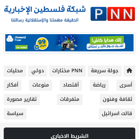
جولة سريعة
PNN مختارات
دولي
محليات
أسرى
رياضة
أقتصاد
منوعات
أفكار
ثقافة وفنون
متفرقات
تقارير مصورة
قالت اسرائيل
سياسة
الشريط الاخباري