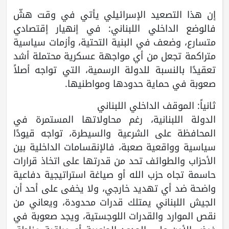
إن هذا التصعيد الإسرائيلي يأتي في وقت هشّ
فالوضع الداخلي اللبناني: في إنهيار إقتصادي
متسارع، وضعف في البنية التحتية، وأزمات سياسية
متراكمة تجعل من أي مواجهة عسكرية محتملة أشد
تعقيدًا بالنسبة للدولة الرسمية، التي تواجه أصلاً
صعوبة في حماية حدودها ومواطنيها.
ثانياً: الموقف الداخلي اللبناني
الدولة اللبنانية، رغم محاولاتها المستمرة في
المحافظة على الشرعية والسيطرة، تواجه قيودًا
سياسية وواقعية صعبة، فالإنقسامات الداخلية بين
الأحزاب والطوائف تحد من قدرتها على اتخاذ قرارات
حاسمة تجاه حزب الله أو صياغة استراتيجية دفاعية
واضحة ضد أي تهديد خارجي، ولا يخفى على أحد أن
الجيش اللبناني يمتلك قدرات محدودة، ويعاني من
نقص الموارد والقدرات اللوجستية، ويجد صعوبة في