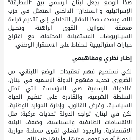
هذا الوضع يجعل لبنان الرسمي بين “المطرقة”
الإسرائيلية و”السندان” الداخلي المتمثل في حزب
الله، ويهدف هذا المقال التحليلي إلى تقديم قراءة
معمقة لموازين القوى الراهنة، وتحليل
السيناريوهات المستقبلية المحتملة، مع اقتراح
خيارات استراتيجية للحفاظ على الاستقرار الوطني.
إطار نظري ومفاهيمي
لكي نستطيع فهم تعقيدات الوضع اللبناني، من
الضروري تحديد مفهوم الدولة الرسمية في لبنان،
فالدولة الرسمية هي المؤسسة التي تمثل
السلطة الشرعية، والقادرة على تنظيم الحياة
السياسية، وفرض القانون، وإدارة الموارد الوطنية،
لكن في لبنان، تواجه الدولة تحديات مركبة: مثل
الانقسامات الطائفية والسياسية، وضعف البنية
الاقتصادية، والوجود الفعلي لقوى مسلحة موازية
للدولة أو قد تفوق قوتها، وأبرزها حزب الله.