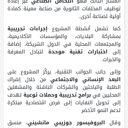
المسار الثالث فهو
التكامل الصناعي
عبر إعادة
توظيف المخلفات الثانوية من صناعة معينة كمادة
أولية لصناعة أخرى.
كما تشمل أنشطة المشروع
إجراءات تجريبية
بمشاركة البلديات، والمؤسسات الأكاديمية،
والمجتمعات المحلية في الدول الشريكة، إضافة
إلى
اختبارات تقنية موحدة
لتبادل المعرفة
والخبرات.
وإلى جانب الجوانب التقنية، يركّز المشروع على
البعد الإنساني والاجتماعي
من خلال إشراك
الطلبة والباحثين والشركات الناشئة والمشغلين
المحليين في
برامج تدريبية وحملات توعية
تهدف
إلى تحويل النفايات إلى فرص اقتصادية مبتكرة
تدعم النمو الأخضر
وقال
البروفيسور جوزيبي مانشيني
، منسق