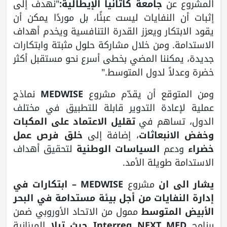
المشروع عن
جامعة كاتانيا الإيطالية:
"نهدف إلى
إثبات أن النفايات ليست عبئًا، بل موردًا يمكن أن
يقود الابتكار ويعزز القدرة التنافسية ويخدم أهداف
الاستدامة. ومن خلال مشاركة حلول مثبتة وابتكارات
جديدة، يمكننا المضي بخطى أسرع نحو مستقبل أكثر
خضرة وعدلاً لدول المتوسط."
ومن المتوقع أن يقدّم مشروع
MEDWISE
نماذج
عملية لإعادة التدوير قابلة للتطبيق في مختلف
الدول، تساهم في
تقليل الاعتماد على المكبات
وخفض الانبعاثات
، إضافة إلى
خلق فرص عمل
خضراء
ودعم
السياسات الوطنية
لتحقيق أهداف
الاستدامة طويلة الأمد.
يشار الى ان
مشروع
MEDWISE – ابتكارات في
إدارة النفايات من أجل بيئة مستدامة في البحر
الأبيض المتوسط
ممول من الاتحاد الأوروبي ضمن
برنامج
Interreg NEXT MED حيث تبلا
الميزانية