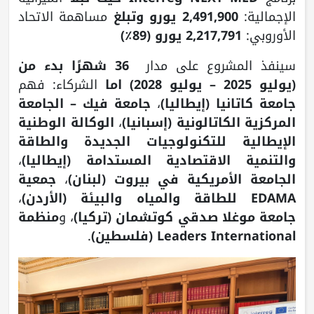
الإجمالية:
2,491,900 يورو وتبلغ
مساهمة الاتحاد
الأوروبي:
2,217,791 يورو (89٪)
سينفذ المشروع على مدار
36 شهرًا بدء من
(يوليو 2025 – يوليو 2028) اما
الشركاء: فهم
جامعة كاتانيا (إيطاليا)
،
جامعة فيك – الجامعة
المركزية الكاتالونية (إسبانيا)
،
الوكالة الوطنية
الإيطالية للتكنولوجيات الجديدة والطاقة
والتنمية الاقتصادية المستدامة (إيطاليا)
،
الجامعة الأمريكية في بيروت (لبنان)
،
جمعية
EDAMA للطاقة والمياه والبيئة (الأردن)
،
جامعة موغلا صدقي كوتشمان (تركيا)
، و
منظمة
Leaders International (فلسطين)
.