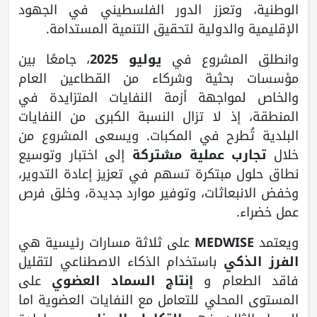
الوطنية، وتعزز الدور الفلسطيني في الجهود
الإقليمية والدولية لتحقيق التنمية المستدامة.
وانطلق المشروع في
يوليو 2025
، جامعًا بين
مؤسسات بحثية وشركاء من القطاعين العام
والخاص لمواجهة أزمة النفايات المتزايدة في
المنطقة، إذ لا تزال النسبة الكبرى من النفايات
البلدية تُطرح في المكبات. ويسعى المشروع من
خلال
تجارب عملية مشتركة
إلى اختبار وتوسيع
نطاق حلول مبتكرة تسهم في تعزيز إعادة التدوير،
وخفض الانبعاثات، وتوفير موارد جديدة، وخلق فرص
عمل خضراء.
ويعتمد
MEDWISE
على ثلاثة مسارات رئيسية هي
الفرز الذكي
باستخدام الذكاء الاصطناعي لتقليل
فاقد الطعام و
إنتاج السماد العضوي
على
المستوى المحلي للتعامل مع النفايات العضوية اما