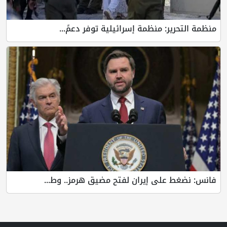
منظمة التحرير: منظمة إسرائيلية توفر دعمً...
فانس: نضغط على إيران لفتح مضيق هرمز.. وط...