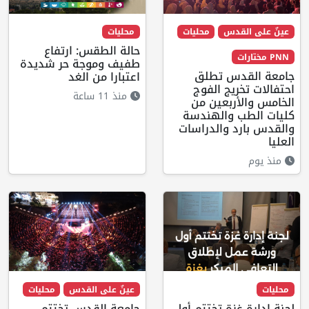
عينٌ على القدس
محليات
محليات
حالة الطقس: ارتفاع
PNN مختارات
طفيف وموجة حر شديدة
جامعة القدس تطلق
اعتبارا من الغد
احتفالات تخريج الفوج
منذ 11 ساعة
الخامس والأربعين من
كليات الطب والهندسة
والقدس بارد والدراسات
العليا
منذ يوم
محليات
عينٌ على القدس
محليات
لجنة إدارة غزة تختتم أول
جامعة القدس تختتم