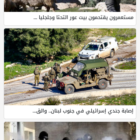
مستعمرون يقتحمون بيت عور التحتا وجلجليا ...
إصابة جندي إسرائيلي في جنوب لبنان.. والق...