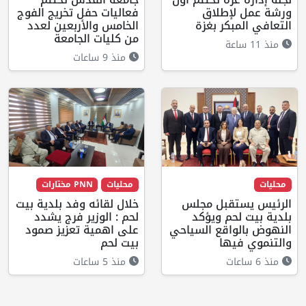
ورشة عمل لإطلاق
فعاليات حفل تخريج الفوج
التعافي المبكر بغزة
الخامس والأربعين لعدد
من كليات الجامعة
منذ 11 ساعة
منذ 9 ساعات
محليات
محليات
PNN مختارات
الرئيس يستقبل مجلس
خلال لقائه وفد بلدية بيت
بلدية بيت لحم ويؤكد
لحم : الوزير فرج يشدد
النهوض بالواقع السياحي
على اهمية تعزيز صمود
والتنموي فيها
بيت لحم
منذ 6 ساعات
منذ 5 ساعات