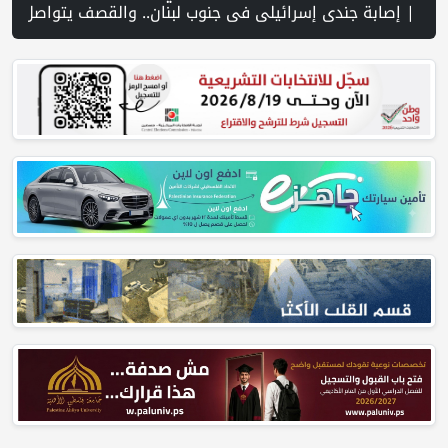
احتلال قرية المغير شمال شرق رام الله | منظمة التحرير: منظمة إسرائيلية توفر دعمًا للمستوطنين المتهمين بجرائم ضد الفلسطينيين | فانس