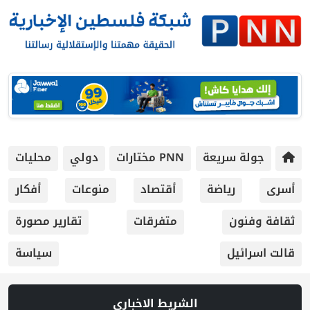
جولة سريعة
PNN مختارات
دولي
محليات
أسرى
رياضة
أقتصاد
منوعات
أفكار
ثقافة وفنون
متفرقات
تقارير مصورة
قالت اسرائيل
سياسة
الشريط الاخباري