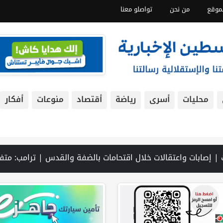
موقع
من نحن
تواصلو معنا
محليات
أسرى
رياضة
أقتصاد
منوعات
أفكار
ة ناسفة جنوب لبنان | الطقس: الحرارة أعلى من معدلها السنوي العام | محافظة بيت لحم تشارك في إطلاق البرنامج التدريبي لمجالس الهيئات المحلية 2026–2030 في مدينة بيت لحم | إيران: مفاوضات إعادة فتح مضي