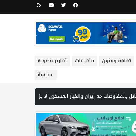
ثقافة وفنون
متفرقات
تقارير مصورة
سياسة
ق هرمز مع عُمان في مراحلها النهائية | نتنياهو يختصر مشاركته في مراسم رسمية بسبب "تطورات سياسية وعسكرية" | أزمة السياحة في بيت لحم… ليست بسبب الاحتلال وحده! بقلم اليس قيسية | الاتحاد الفلسطيني لل