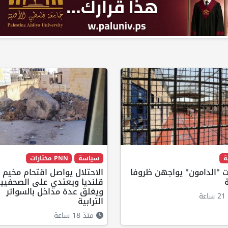
ة
سياسة
PNN مختارات
 "الدامون" يواجهن ظروفا
الاحتلال يواصل اقتحام مخيم
قلنديا ويعتدي على الصحفيي
ويغلق عدة مداخل بالسواتر
ة
الترابية
منذ 18 ساعة