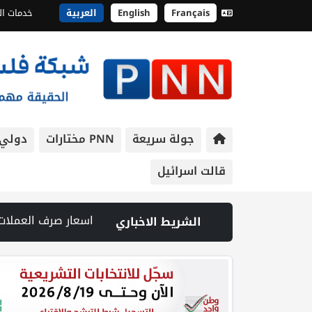
Français
English
العربية
خدمات ال
جولة سريعة
PNN مختارات
دولي
قالت اسرائيل
ات خلال اقتحامات بالضفة والقدس | ترامب: متفائل بالمفاوضات مع إيران والخيار العسكري لا يزال مطروحا | مصابون وإحراق مساكن في هجوم للمستوطنين بالخليل وشرق نابلس | مقتل جنديين إسرائيليين بانفجار عبو
الشريط الاخباري