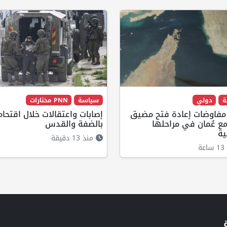
ة
دولي
سياسة
PNN مختارات
 مفاوضات إعادة فتح مضيق
إصابات واعتقالات خلال اقتحام
ع عُمان في مراحلها
بالضفة والقدس
ية
منذ 13 دقيقة
ة