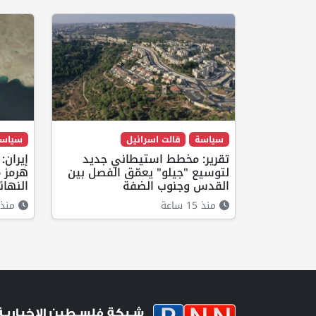
سياسة
قالت اسرائيل
سياس
تقرير: مخطط استيطاني جديد
إيران:
لتوسيع "جيلو" يعمّق الفصل بين
هرمز م
القدس وجنوب الضفة
النهائ
منذ 15 ساعة
منذ 13 ساع