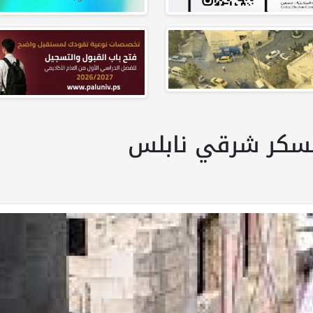
عسكر شرقي نابلس