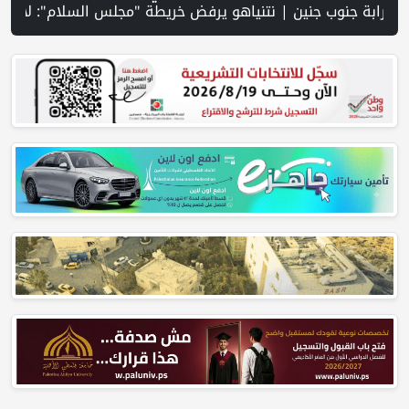
ستيطانية في رام الله | إجلاء طبي عبر معبر رفح شمل 78 شخصا | تقرير PNN : تصاعد عمليات هدم المنازل في مسافر يطا... عائلات بلا مأوى وحقوقيون يحذرون من انتهاك الحق في السكن | عشرات المستوطنين يقتحمون الأقصى ويؤدون طقوسًا تلمودية | مركز الاتصال الحكومي يرصد أهم التدخلات التي نفذت