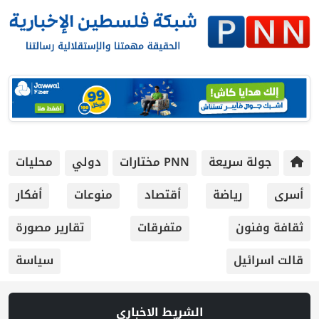
جولة سريعة
PNN مختارات
دولي
محليات
أسرى
رياضة
أقتصاد
منوعات
أفكار
ثقافة وفنون
متفرقات
تقارير مصورة
قالت اسرائيل
سياسة
الشريط الاخباري