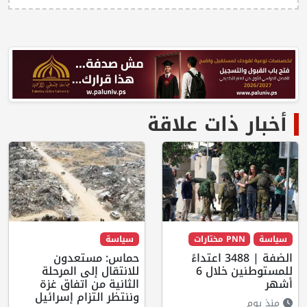
أخبار ذات علاقة
سياسة
PNN مختارات
سياسة
الضفة | 3488 اعتداءً
حماس: مستعدون
للمستوطنين خلال 6
للانتقال إلى المرحلة
أشهر
الثانية من اتفاق غزة
وننتظر التزام إسرائيل
منذ يوم