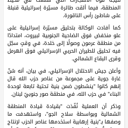
المنطقة، فيما ألقت طائرة مسيّرة إسرائيلية قنبلة
على شاطئ رأس الناقورة.
كما أفادت الوكالة بتحليق مسيّرة إسرائيلية على
علو منخفض فوق الضاحية الجنوبية لبيروت، امتدادًا
من منطقة عرمون وصولًا إلى خلدة، في وقتٍ سجّل
فيه تحليق للطيران الحربي الإسرائيلي فوق الهرمل
وقرى البقاع الشمالي.
وأعلن جيش الاحتلال الإسرائيلي، في بيان، أنه شنّ
غارة جوية على مجموعة من عناصر حزب الله قال
إنهم كانوا "ينشطون ضمن بنية تحتية تابعة لوحدة
البناء" في حزب الله، في منطقة صور جنوبيّ لبنان.
وذكر أن العملية نُفّذت "بقيادة قيادة المنطقة
الشمالية وبواسطة سلاح الجو"، واستهدفت ما
وصفها بـ"بنية إرهابية استخدمها عناصر الحزب لإنتاج