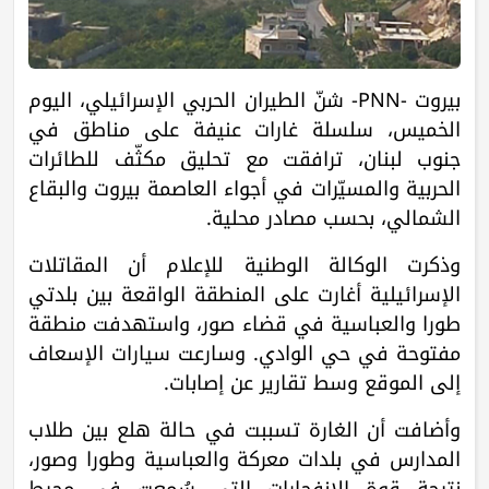
بيروت -PNN- شنّ الطيران الحربي الإسرائيلي، اليوم
الخميس، سلسلة غارات عنيفة على مناطق في
جنوب لبنان، ترافقت مع تحليق مكثّف للطائرات
الحربية والمسيّرات في أجواء العاصمة بيروت والبقاع
الشمالي، بحسب مصادر محلية.
وذكرت الوكالة الوطنية للإعلام أن المقاتلات
الإسرائيلية أغارت على المنطقة الواقعة بين بلدتي
طورا والعباسية في قضاء صور، واستهدفت منطقة
مفتوحة في حي الوادي. وسارعت سيارات الإسعاف
إلى الموقع وسط تقارير عن إصابات.
وأضافت أن الغارة تسببت في حالة هلع بين طلاب
المدارس في بلدات معركة والعباسية وطورا وصور،
نتيجة قوة الانفجارات التي سُمعت في محيط