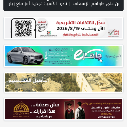
لى جنوب لبنان وسط تصعيد ميداني ومفاوضات في روما | قوات الاحتلال تقتحم جنين عقب رشق مركبة إسرائيلية بالحجارة | فيديو PNN: سوق الباذنجان في بتير.. نافذة اقتصادية ورسالة صمود على أرض والتمسك بالجذور | الخليلي تبحث مع النائب العام تعزيز الشراكة في منظومة الحماية ومناهضة العنف ضد المرأة | سلطة النقد: ارتفاع نسبة الشمول المالي في فلسطين إلى 73% منتصف عام 2026 | عبر شبكة PNN .. خبير تربوي يستعرض واقع التعليم بالمصادر المفتوحة وفرص