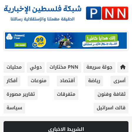
جولة سريعة
PNN مختارات
دولي
محليات
أسرى
رياضة
أقتصاد
منوعات
أفكار
ثقافة وفنون
متفرقات
تقارير مصورة
قالت اسرائيل
سياسة
الشريط الاخباري