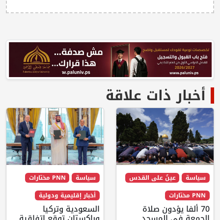
أخبار ذات علاقة
سياسة
عينٌ على القدس
سياسة
PNN مختارات
PNN مختارات
أخبار إقليمية ودولية
70 ألفا يؤدون صلاة
السعودية وتركيا
الجمعة في المسجد
وباكستان توقع اتفاقية