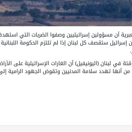
خل المحتل /PNN- كشفت القناة 12 العبرية أن مسؤولين إسرائيليين وصفوا الضربات التي استه
 إسرائيل ستقصف كل لبنان إذا لم تلتزم الحكومة اللبنانية
تة في لبنان (اليونيفيل) أن الغارات الإسرائيلية على الأرا
شكل انتهاكًا للقرار 1701، محذرة من أنها تهدد سلامة المدنيين وتقوض الجهود الرامية إل