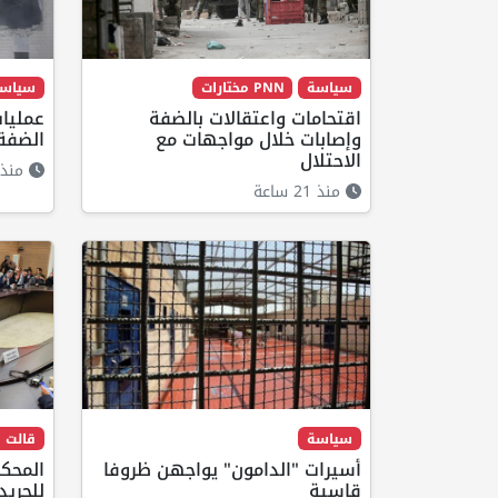
سياسة
PNN مختارات
سياس
اقتحامات واعتقالات بالضفة
عمليا
وإصابات خلال مواجهات مع
الضفة 
الاحتلال
منذ 21 ساع
منذ 21 ساعة
سياسة
قالت ا
أسيرات "الدامون" يواجهن ظروفا
المحكم
قاسية
للحري