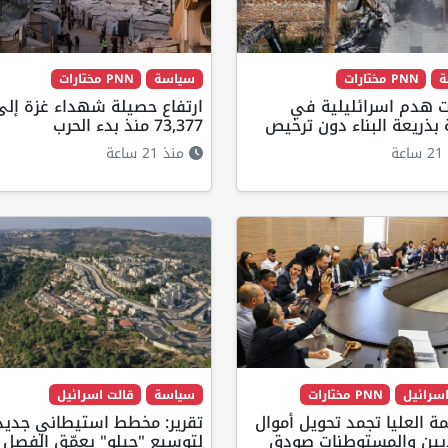
ة
PNN مختارات
سياسة
PNN مختارات
ت هدم اسرائليلية في
ارتفاع حصيلة شهداء غزة إلى
بذريعة البناء دون ترخيص
73,377 منذ بدء الحرب
ة
منذ 21 ساعة
سرائيل
PNN مختارات
سياسة
قالت اسرائيل
ة العليا تجمد تحويل أموال
تقرير: مخطط استيطاني جديد
ديين والمستوطنات صودق
لتوسيع "جيلو" يعمّق الفصل 