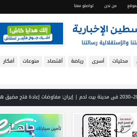
موقع
من نحن
تواصلو معنا
محليات
أسرى
رياضة
أقتصاد
منوعات
أفكار