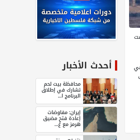
دفت
أحدث الأخبار
ضي
ى
محافظة بيت لحم
تشارك في إطلاق
البرنامج ا...
إيران: مفاوضات
إعادة فتح مضيق
هرمز مع عُ...