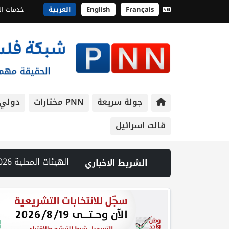
Français
English
العربية
خدمات ال
جولة سريعة
PNN مختارات
دولي
قالت اسرائيل
ولة باسواق الخضر لمرابة التزام التجار بشروط السلامة | الهيئة العامة للمدن الصناعية تنظم جولة في مدينة أريحا الصناعية الزراعية لتعزيز الاستثمارات | المحكمة العليا تجمد تحويل أموال للحريديين والمستوطنات صودق عليها بالكنيست | مصادر عبرية: مقتل جنديين وإصابة 7 آخرين بانفجار عبوة استهدفت قوة للاحتلال في جنوب لبنان | محافظ جنين يطلع ممثل الاتحاد الأوروبي على تصاعد انتهاكات الاحتلال والتوسع الاستعماري | الاحتلال يواصل اقتحام مخيم قلنديا ويعتدي على الصحفيين ويغلق عدة مداخل بالسواتر الترابية | الهجوم على بلدة تل: تحقيق الجيش الإسرائيلي يلمح إلى مقتل الجندي بنيران جنود أو مستوطنين | انطلاق اجتماع وزاري في عمان لبلورة موقف مشترك بشأن القدس | الطبيب الأسير حسام أبو صفية يتعرض لأعنف تعذيب إسرائيلي ومصاب بكسور في الصدر | يسرائيل هيوم: توقيع اتفاقية قانونية بشأن تحديد العلاقات بين الجيش الإسرائيلي وقوة الاستقرار الدولية | الأمم المتحدة: عودة أكثر من 800 ألف نازح لبناني إلى مناطق سكنهم
الشريط الاخباري