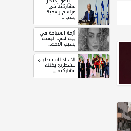
نتنياهو يختصر
مشاركته في
مراسم رسمية
بسب...
أزمة السياحة في
بيت لحم… ليست
بسبب الاحت...
الاتحاد الفلسطيني
للشطرنج يختتم
مشاركته ...