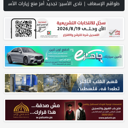
 جنين عقب رشق مركبة إسرائيلية بالحجارة | فيديو PNN: سوق الباذنجان في بتير.. نافذة اقتصادية ورسالة صمود على أرض والتمسك بالجذور | الخليلي تبحث مع النائب العام تعزيز الشراكة في منظومة الحماية ومناهضة العنف ضد المرأة | سلطة النقد: ارتفاع نسبة الشمول المالي في فلسطين إلى 73% منتصف عام 2026 | عبر شبكة PNN .. خبير تربوي يستعرض واقع التعليم بالمصادر المفتوحة وفرص نجاحه في فلسطين. | خلال 300 يوم.. 4091 خرقا إسرائيليا لاتفاق غزة و4