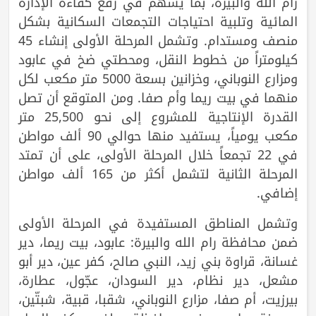
رام الله والبيرة، بما يسهم في رفع كفاءة الإدارة
المائية وتلبية احتياجات التجمعات السكانية بشكل
منصف ومستدام. وتشمل المرحلة الأولى إنشاء 45
كيلومتراً من خطوط النقل، ومحطتي ضخ في عابود
ومزارع النوباني، وخزانين بسعة 5000 متر مكعب لكل
منهما في بيت ريما وأم صفا. ومن المتوقع أن تصل
القدرة الإنتاجية للمشروع إلى نحو 25,500 متر
مكعب يومياً، يستفيد منها حوالي 90 ألف مواطن
في 22 تجمعاً خلال المرحلة الأولى، على أن تمتد
المرحلة الثانية لتشمل أكثر من 165 ألف مواطن
إضافي.
وتشمل المناطق المستفيدة في المرحلة الأولى
ضمن محافظة رام الله والبيرة: عابود، بيت ريما، دير
غسانة، قراوة بني زيد، النبي صالح، كفر عين، دير أبو
مشعل، دير نظام، دير السودان، عجّول، عطارة،
بيرزيت، أم صفا، مزارع النوباني، شقبا، قبية، شبتّين،