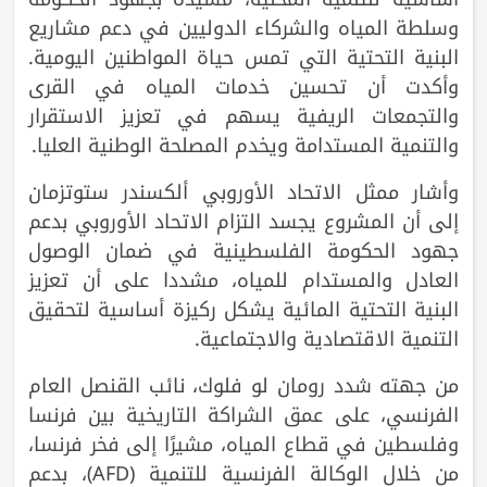
وسلطة المياه والشركاء الدوليين في دعم مشاريع
البنية التحتية التي تمس حياة المواطنين اليومية.
وأكدت أن تحسين خدمات المياه في القرى
والتجمعات الريفية يسهم في تعزيز الاستقرار
والتنمية المستدامة ويخدم المصلحة الوطنية العليا.
وأشار ممثل الاتحاد الأوروبي ألكسندر ستوتزمان
إلى أن المشروع يجسد التزام الاتحاد الأوروبي بدعم
جهود الحكومة الفلسطينية في ضمان الوصول
العادل والمستدام للمياه، مشددا على أن تعزيز
البنية التحتية المائية يشكل ركيزة أساسية لتحقيق
التنمية الاقتصادية والاجتماعية.
من جهته شدد رومان لو فلوك، نائب القنصل العام
الفرنسي، على عمق الشراكة التاريخية بين فرنسا
وفلسطين في قطاع المياه، مشيرًا إلى فخر فرنسا،
من خلال الوكالة الفرنسية للتنمية (AFD)، بدعم