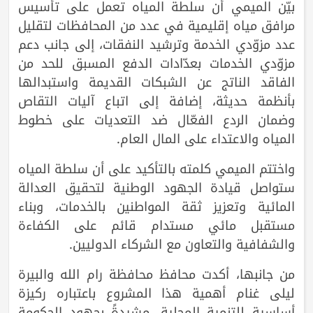
بيّن الميمي أن سلطة المياه تعمل على تأسيس
مرافق مياه إقليمية في عدد من المحافظات لتقليل
عدد مزوّدي الخدمة وترشيد النفقات، إلى جانب دعم
مزوّدي الخدمات بعدّادات الدفع المسبق للحد من
الفاقد الناتج عن الشبكات القديمة واستبدالها
بأنظمة حديثة، إضافة إلى اتباع آليات التقاص
وضمان الردع الفعّال ضد التعديات على خطوط
المياه والاعتداء على المال العام.
واختتم الميمي كلمته بالتأكيد على أن سلطة المياه
ستواصل قيادة الجهود الوطنية لتحقيق العدالة
المائية وتعزيز ثقة المواطنين بالخدمات، وبناء
مستقبل مائي مستدام قائم على الكفاءة
والشفافية والتعاون مع الشركاء الدوليين.
من جانبها، أكدت محافظ محافظة رام الله والبيرة
ليلى غنام أهمية هذا المشروع باعتباره ركيزة
أساسية للتنمية المحلية، مشيدةً بجهود الحكومة