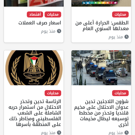
محليات
محليات
أقتصاد
الطقس: الحرارة أعلى من
اسعار صرف العملات
معدلها السنوي العام
منذ يوم
منذ يوم
محليات
محليات
شؤون اللاجئين تدين
الرئاسة تدين وتحذر
عدوان الاحتلال على مخيم
الاحتلال من استمرار حربه
قلنديا وتحذر من مخطط
الشاملة على الشعب
توسيعه ليطال مخيمات
الفلسطيني ومخاطر ذلك
أخرى
على المنطقة بأسرها
منذ يوم
منذ يوم