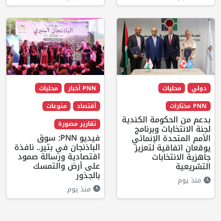
دولي
محليات
PNN أخبار
محليات
PNN مختارات
أقتصاد
منوعات
بدعم من الحكومة الكندية
تقارير مصورة
لجنة الانتخابات وبرنامج
فيديو PNN: سوق
الأمم المتحدة الإنمائي
الباذنجان في بتير.. نافذة
يوقعان اتفاقية لتعزيز
اقتصادية ورسالة صمود
جاهزية الانتخابات
على أرض والتمسك
التشريعية
بالجذور
منذ يوم
منذ يوم