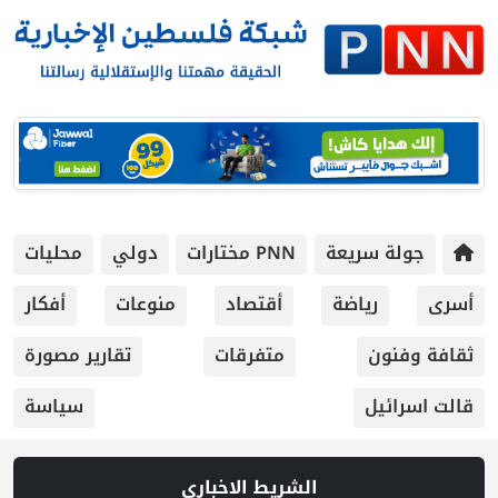
جولة سريعة
PNN مختارات
دولي
محليات
أسرى
رياضة
أقتصاد
منوعات
أفكار
ثقافة وفنون
متفرقات
تقارير مصورة
قالت اسرائيل
سياسة
الشريط الاخباري