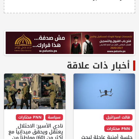
أخبار ذات علاقة
قالت اسرائيل
سياسة
PNN مختارات
نادي الأسير: الاحتلال
PNN مختارات
يعتقل ويحقق ميدانياً مع
جلسة أمنية عاجلة لبحث
أكثر من (60) مواطناً من