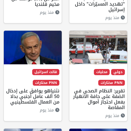
"تهديد المسيّرات" داخل
مخيم قلنديا
إسرائيل
منذ يوم
منذ يوم
دولي
محليات
قالت اسرائيل
PNN مختارات
PNN مختارات
تقرير: النظام الصحي في
نتنياهو يوافق على إدخال
الضفة على حافة الانهيار
50 ألف عامل أجنبي بدلا
بفعل احتجاز أموال
من العمال الفلسطينيي
المقاصة
منذ يوم
منذ يوم