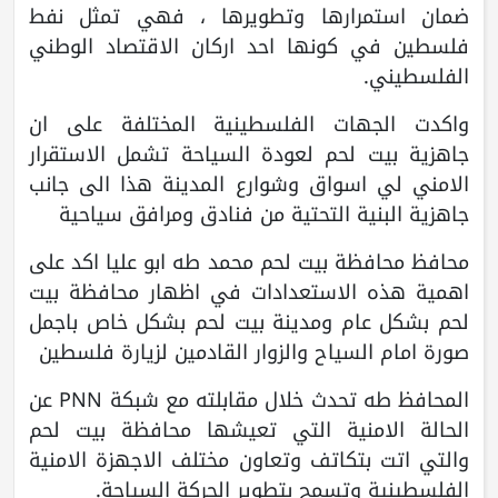
ضمان استمرارها وتطويرها ، فهي تمثل نفط
فلسطين في كونها احد اركان الاقتصاد الوطني
الفلسطيني.
واكدت الجهات الفلسطينية المختلفة على ان
جاهزية بيت لحم لعودة السياحة تشمل الاستقرار
الامني لي اسواق وشوارع المدينة هذا الى جانب
جاهزية البنية التحتية من فنادق ومرافق سياحية
محافظ محافظة بيت لحم محمد طه ابو عليا اكد على
اهمية هذه الاستعدادات في اظهار محافظة بيت
لحم بشكل عام ومدينة بيت لحم بشكل خاص باجمل
صورة امام السياح والزوار القادمين لزيارة فلسطين
المحافظ طه تحدث خلال مقابلته مع شبكة PNN عن
الحالة الامنية التي تعيشها محافظة بيت لحم
والتي اتت بتكاتف وتعاون مختلف الاجهزة الامنية
الفلسطينية وتسمح بتطوير الحركة السياحة.