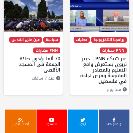
برامجنا التلفزيونية
محليات
سياسة
عينٌ على القدس
PNN مختارات
PNN مختارات
عبر شبكة PNN .. خبير
70 ألفا يؤدون صلاة
تربوي يستعرض واقع
الجمعة في المسجد
التعليم بالمصادر
الأقصى
المفتوحة وفرص نجاحه
منذ 7 ساعات
في فلسطين.
منذ يوم
تواصلو معنا
تابعونا
شاهدونا
أحدث الأخبار