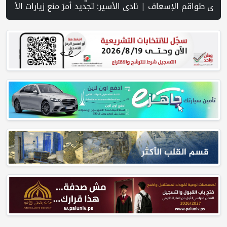
حتلال تقتحم جنين عقب رشق مركبة إسرائيلية بالحجارة | فيديو PNN: سوق الباذنجان في بتير.. نافذة اقتصادية ورسالة صمود على أرض والتمسك بالجذور | الخليلي تبحث مع النائب العام تعزيز الشراكة في منظومة الحماية ومناهضة العنف ضد المرأة | سلطة النقد: ارتفاع نسبة الشمول المالي في فلسطين إلى 73% منتصف عام 2026 | عبر شبكة PNN .. خبير تربوي يستعرض واقع التعليم بالمصادر المفتوحة وفرص نجاحه في فلسطين. | خلال 300 يوم.. 4091 خرقا إسرائيليا لات