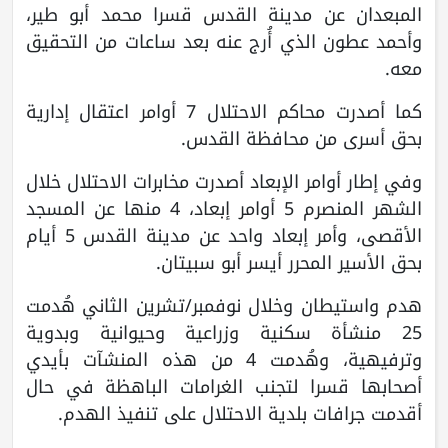
المبعدان عن مدينة القدس قسرا محمد أبو طير،
وأحمد عطون الذي أُرج عنه بعد ساعات من التحقيق
معه.
كما أصدرت محاكم الاحتلال 7 أوامر اعتقال إدارية
بحق أسرى من محافظة القدس.
وفي إطار أوامر الإبعاد أصدرت مخابرات الاحتلال خلال
الشهر المنصرم 5 أوامر إبعاد، 4 منها عن المسجد
الأقصى، وأمر إبعاد واحد عن مدينة القدس 5 أيام
بحق الأسير المحرر أيسر أبو سبيتان.
هدم واستيطان وخلال نوفمبر/تشرين الثاني هُدمت
25 منشأة سكنية وزراعية وحيوانية وبدوية
وترفيهية، وهُدمت 4 من هذه المنشآت بأيدي
أصحابها قسرا لتجنب الغرامات الباهظة في حال
أقدمت جرافات بلدية الاحتلال على تنفيذ الهدم.