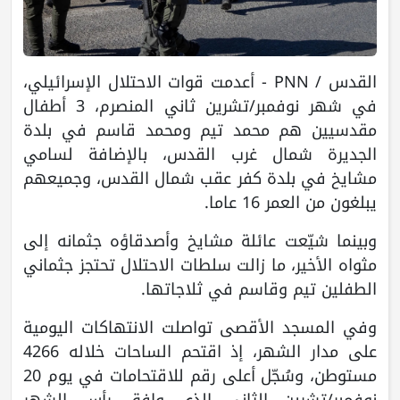
القدس / PNN - أعدمت قوات الاحتلال الإسرائيلي،
في شهر نوفمبر/تشرين ثاني المنصرم، 3 أطفال
مقدسيين هم محمد تيم ومحمد قاسم في بلدة
الجديرة شمال غرب القدس، بالإضافة لسامي
مشايخ في بلدة كفر عقب شمال القدس، وجميعهم
يبلغون من العمر 16 عاما.
وبينما شيّعت عائلة مشايخ وأصدقاؤه جثمانه إلى
مثواه الأخير، ما زالت سلطات الاحتلال تحتجز جثماني
الطفلين تيم وقاسم في ثلاجاتها.
وفي المسجد الأقصى تواصلت الانتهاكات اليومية
على مدار الشهر، إذ اقتحم الساحات خلاله 4266
مستوطن، وسُجّل أعلى رقم للاقتحامات في يوم 20
نوفمبر/تشرين الثاني الذي وافق رأس الشهر