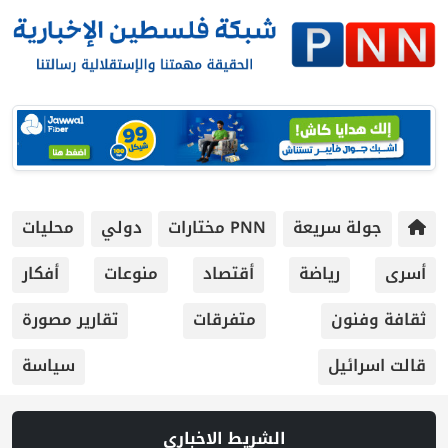
جولة سريعة
PNN مختارات
دولي
محليات
أسرى
رياضة
أقتصاد
منوعات
أفكار
ثقافة وفنون
متفرقات
تقارير مصورة
قالت اسرائيل
سياسة
الشريط الاخباري