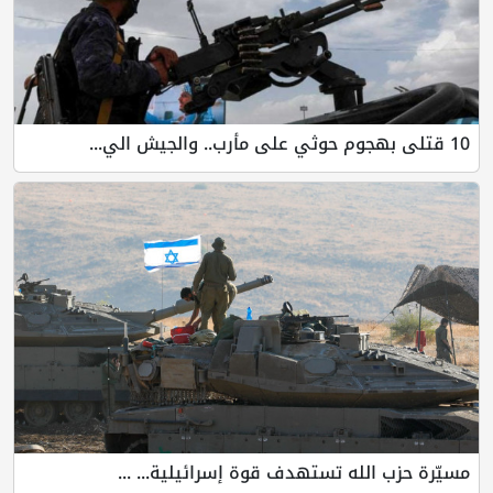
10 قتلى بهجوم حوثي على مأرب.. والجيش الي...
مسيّرة حزب الله تستهدف قوة إسرائيلية... ...