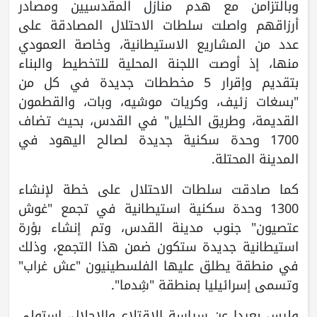
وبالتزامن مع هدم منازل المقدسيين ومصادر
أرزاقهم واصلت سلطات الاحتلال المصادقة على
عدد من المشاريع الاستيطانية، وخاصة العمودي
منها، إذ أوصت اللجنة المحلية للتخطيط والبناء
بتقديم وإقرار 5 مخططات جديدة في كل من
"بسغات زئيف، وكريات موشيه، وبات، والقطمون
القديمة، وطريق الخليل" في القدس، بحيث تضاف
1700 وحدة سكنية جديدة لصالح اليهود في
المدينة المحتلة.
كما صادقت سلطات الاحتلال على خطة لإنشاء
1300 وحدة سكنية استيطانية في تجمع "غوش
عتصيون" جنوب مدينة القدس، وتم إنشاء بؤرة
استيطانية جديدة ستكون ضمن هذا التجمع، وذلك
في منطقة يطلق عليها الفلسطينيون "عش غراب"
وتسمى إسرائيليا بمنطقة "شِدما".
وليس بعيدا عن سياسة الاقتلاع والإحلال، استولى