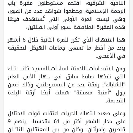
الناحية الشرقية، اقتحم مستوطنون مقبرة باب
الرحمة الإسلامية، وحطموا شواهد عدد من القبور،
وهي ليست المرة الأولى التي تُستهدف فيها
هذه المقبرة الملاصقة لسور أولى القبلتين.
هذا الانتهاك الذي تكرر للمرة الثانية خلال 6 أشهر
يعد من أخطر ما تسعى جماعات الهيكل لتحقيقه
في الأقصى.
ومن الاقتحامات اللافتة لساحات المسجد كانت تلك
التي نفذها ضابط سابق في جهاز الأمن العام
"الشاباك"، رفقة عدد من المستوطنين، وذلك ضمن
جول "أمنية معمقة" شملت أيضا أزقة البلدة
القديمة.
وعلى صعيد انتهاك الحريات اعتقلت قوات الاحتلال
على مدار الشهر أكثر من 61 مقدسيا، بينهم 9
قاصرين وامرأتان، وكان من بين المعتقلين النائبان