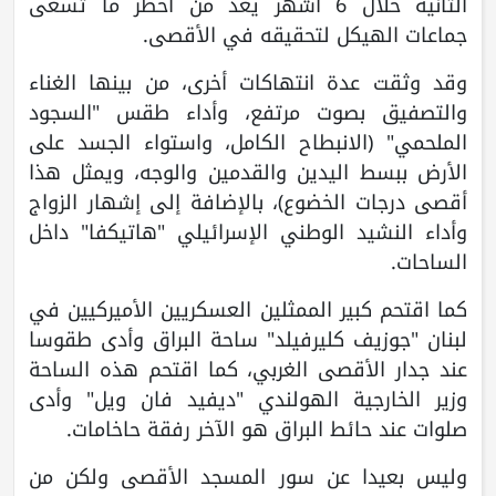
الثانية خلال 6 أشهر يعد من أخطر ما تسعى
جماعات الهيكل لتحقيقه في الأقصى.
وقد وثقت عدة انتهاكات أخرى، من بينها الغناء
والتصفيق بصوت مرتفع، وأداء طقس "السجود
الملحمي" (الانبطاح الكامل، واستواء الجسد على
الأرض ببسط اليدين والقدمين والوجه، ويمثل هذا
أقصى درجات الخضوع)، بالإضافة إلى إشهار الزواج
وأداء النشيد الوطني الإسرائيلي "هاتيكفا" داخل
الساحات.
كما اقتحم كبير الممثلين العسكريين الأميركيين في
لبنان "جوزيف كليرفيلد" ساحة البراق وأدى طقوسا
عند جدار الأقصى الغربي، كما اقتحم هذه الساحة
وزير الخارجية الهولندي "ديفيد فان ويل" وأدى
صلوات عند حائط البراق هو الآخر رفقة حاخامات.
وليس بعيدا عن سور المسجد الأقصى ولكن من