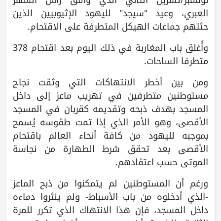
العبري، وعيد "سيجد" لليهود الإثيوبيين الذين
حثتهم جماعات الهيكل المتطرفة على الاقتحام.
وأُغلق باب المغاربة في ذلك اليوم بعد اقتحام 378
متطرفا الساحات.
ومن بين أخطر الانتهاكات التي وثقت نجاح
مستوطنين متطرفين في تهريب ماعز إلى داخل
المسجد بهدف ذبحه وتقديمه كقربان في المسجد
الأقصى، وهو الأمر الذي إذا تمت طقوسه يُسمح
بموجبه لليهود من كافة أنحاء العالم باقتحام
الأقصى بعد تحقق شرط الطهارة من نجاسة
الموتى حسب اعتقادهم.
ورغم أن المستوطنين لم يتمكنوا من ذبح الماعز
-الذي أدخلوه من باب الأسباط- ولم ينثروا دماءه
داخل المسجد، فإن هذا الانتهاك الذي تكرر للمرة