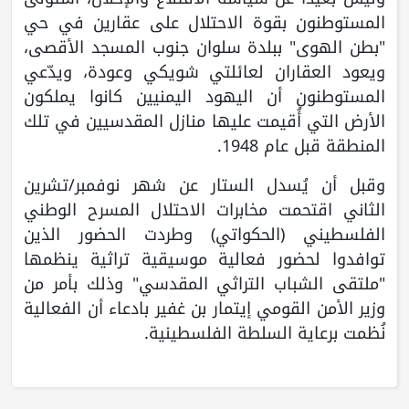
المستوطنون بقوة الاحتلال على عقارين في حي
"بطن الهوى" ببلدة سلوان جنوب المسجد الأقصى،
ويعود العقاران لعائلتي شويكي وعودة، ويدّعي
المستوطنون أن اليهود اليمنيين كانوا يملكون
الأرض التي أُقيمت عليها منازل المقدسيين في تلك
المنطقة قبل عام 1948.
وقبل أن يُسدل الستار عن شهر نوفمبر/تشرين
الثاني اقتحمت مخابرات الاحتلال المسرح الوطني
الفلسطيني (الحكواتي) وطردت الحضور الذين
توافدوا لحضور فعالية موسيقية تراثية ينظمها
"ملتقى الشباب التراثي المقدسي" وذلك بأمر من
وزير الأمن القومي إيتمار بن غفير بادعاء أن الفعالية
نُظمت برعاية السلطة الفلسطينية.