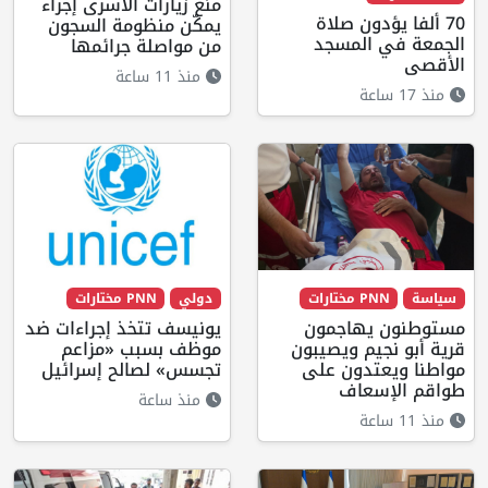
منع زيارات الأسرى إجراء
70 ألفا يؤدون صلاة
يمكّن منظومة السجون
الجمعة في المسجد
من مواصلة جرائمها
الأقصى
منذ 11 ساعة
منذ 17 ساعة
سياسة
PNN مختارات
دولي
PNN مختارات
مستوطنون يهاجمون
يونيسف تتخذ إجراءات ضد
قرية أبو نجيم ويصيبون
موظف بسبب «مزاعم
مواطنا ويعتدون على
تجسس» لصالح إسرائيل
طواقم الإسعاف
منذ ساعة
منذ 11 ساعة