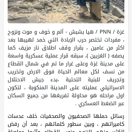
غزة / PNN / هيا بشبش - ألم و خوف و موت ونزوح
، مفردات تختصر حرب الإبادة التي خمد لهيبها بعد
اكثر من عامين ، بقرار وقف اطلاق نار مزيف كما
يصفه ( الغزيين )، سبقه قرار عملية عسكرية واسعة
على مدينة غزة وعلى غرار ما تم في شمال القطاع
من نسف لكل معالم الحياة فوق الارض وتخريب
وتجريف للبنية التحتية ،بدء جيش الاحتلال
الاسرائيلي عمليته على المدينة المنكوبة ، لتكون
اول مراحله هو محاولة تفريغها من جميع السكان
عبر الضغط العسكري .
رسائل حملها الصحفيون والصحفيات خلف عدسات
كاميراتهم ، وبين سطور كلماتهم ، بعد أن رفض
الكثير منهم النزوح جنوب القطاع وآثروا مواصلة