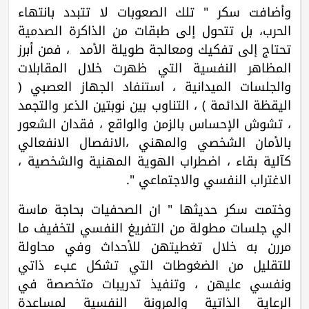
وأضافت سكر " تلك الصعوبات لا تتبدد بانتهاء
الحرب، بل تتحول إلى طبقات من الذاكرة الصدمية
تحتاج إلى تفكيك ومعالجة طويلة الأمد ، فمن أبرز
المظاهر النفسية التي ظهرت خلال المقابلات
والجلسات الميدانية ، استنفاد الجهاز العصبي (
اليقظة الدائمة ) ، التناوب بين نوبتين الذعر والتجمد
، تشوش الإحساس بالزمن والواقع ، فقدان الشعور
بالأمان الشخصي والمهني ،الانفصال الانفعالي
كآلية بقاء ، اضطراب الهوية المهنية والشخصية ،
الاغتراب النفسي والاجتماعي ".
وختمت سكر حديثها " ان الصحفيات بحاجة ماسة
الي جلسات مطولة من التفريغ النفسي لتخفيف ما
مررن به خلال تغطيتهن للأحداث وفي محاولة
للتقليل من الضغوطات التي تشكل عبء ذاتي
ونفسي عليهن ، وتنفيذ تدريبات متخصصة في
الرعاية الذاتية والمرونة النفسية لمساعدة