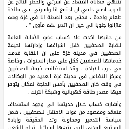
تنتهي معاناة الابتعاد عن اسرتي والخطر الناتج عن
الحرب، اصبح حلمي ان اجتمع انا واسرتي على مائدة
طعام واحدة ، فحتى بعد الهدنة انا في غزة وهم
مازالوا جنوبا الي حين ان اتدبر لهم مأوى " .
من جانبها اكدت علا كساب عضو الأمانة العامة
لنقابة الصحفيين خلال اشرافها وإدارتها لخيمة
الصحفيين في مدينة غزة على ان النقابة قدمت
خدماتها للصحفيين ككل على مدار السنوات ، وخاصة
في حرب الابادة ، وقد استضافت خيمة الصحفيين
ومركز التضامن في مدينة غزة العديد من الوكالات
في وقت كان الصحفيين بأمس الحاجة لمكان يتوفر
فيها مصدر طاقة كهربائية وشبكة انترنت .
وأشارت كساب خلال حديثها الي وجود استهداف
متعمّد ومقصود من قوات الاحتلال للصحفيين ، ضمن
سياسة التدمير ومحاولة وئد الحقيقة وإبادة
المجتمع المدني التي تتبعها إسرائيل تجاه الشعب