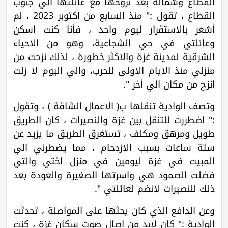
القطاع وشماله بعد نزوحها مع عائلتها الي جنوب
القطاع ، تقول :" منذ السابع من اكتوبر 2023 ، لم
أشعر بالاستقرار ليوم واحد ، فأنا كنت اسكن
وعائلتي في حي الشجاعية، وهو من الاحياء
الشرقية لمدينة غزة والاكثر خطورة ، لذلك نزحت من
منزلي منذ الايام الاولى للحرب، والي اليوم لا زلت
انزح من مكان الي أخر ".
وتصف الوادية تنقلها ب( الاعمال الشاقة ) ، وتقول
:" اضطررت للتنقل بين غزة والنصيرات ، كان الطريق
طويل ومرهق ومكلف ، تستغرق الطريق ما يزيد عن
ستة ساعات بسبب الازدحام ، مما يضطرني الي
المبيت في غزة ليومين في منزل اختي والتي
فضلت الصمود هي واسرتها الصغيرة والعودة بعد
ذلك للنصيرات لانضم لعائلتي ".
وعن الدافع الذي كان يحثها على المواصلة ، تحدثت
الوادية :" كان لابد من اصال صوت سكان غزة ، كنت