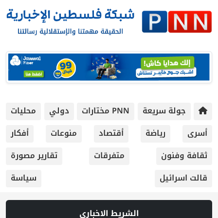
جولة سريعة
PNN مختارات
دولي
محليات
أسرى
رياضة
أقتصاد
منوعات
أفكار
ثقافة وفنون
متفرقات
تقارير مصورة
قالت اسرائيل
سياسة
الشريط الاخباري