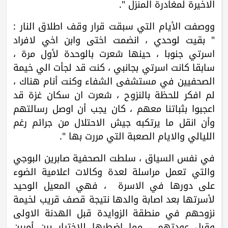
الاخيرة لمغادرة المنزل ".
ووصفت الأيام التي سبقت قرار وقف اطلاق النار :
" بقيت لوحدي ، انضمت اختى وابن اخي لافراد
اسرتي جنوبا ، حينها شعرت بالوحدة لأول مرة ،
سابقا كانت اسرتي بجانبي ، كنت قد لجأت الي خيمة
الصحفيين في مستشفى الشفاء وكنت أنام هناك ،
لم افكر للحظة بالنزوح ، شعرت ان سكان غزة قد
اعجبوا بثباتنا معهم ، كان يجب أن اوصل رسالتهم
وأن انقل ما يرتكبه جيش الاحتلال من جرائم رغم
الليالي والايام الصعبة التي مررت بها ".
في نفس السياق ، سلطت الصحفية صابرين البوجي
والتي تعمل مراسلة لعدة وكالات اعلامية الضوء
على دورها في الاسرة ، فهي المعيل الوحيد
لأسرتها بعد اصابة والدها نتيجة قصف قريب لخيمة
نزوحهم في منطقة الزوايدة قبل الهدنة الاولى
وقبل عودتهم ، مما اضطرها للاختيار بين أمرين