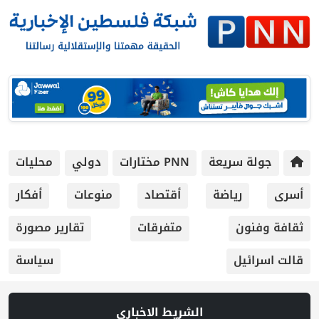
جولة سريعة
PNN مختارات
دولي
محليات
أسرى
رياضة
أقتصاد
منوعات
أفكار
ثقافة وفنون
متفرقات
تقارير مصورة
قالت اسرائيل
سياسة
الشريط الاخباري