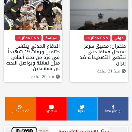
دولي
PNN مختارات
سياسة
PNN مختارات
طهران: مضيق هرمز
الدفاع المدني ينتشل
سيظل مغلقا حتى
جثامين ورفات 19 شهيداً
تنتهي التهديدات ضد
في غزة من تحت أنقاض
إيران
منزل لعائلة ويواصل البحث
عن مفقودين
منذ 21 ساعة
منذ 20 ساعة
تواصلو معنا
تابعونا
شاهدونا
أحدث الأخبار