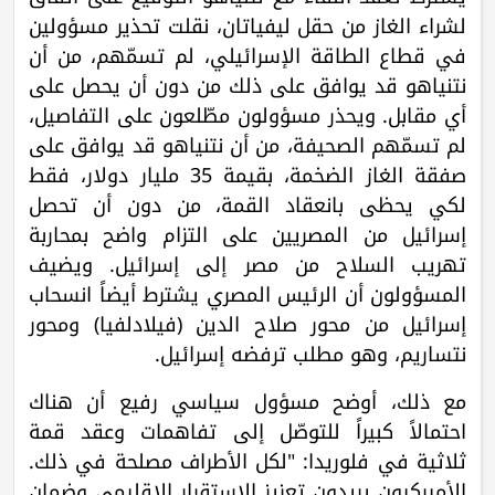
لشراء الغاز من حقل ليفياتان، نقلت تحذير مسؤولين
في قطاع الطاقة الإسرائيلي، لم تسمّهم، من أن
نتنياهو قد يوافق على ذلك من دون أن يحصل على
أي مقابل. ويحذر مسؤولون مطّلعون على التفاصيل،
لم تسمّهم الصحيفة، من أن نتنياهو قد يوافق على
صفقة الغاز الضخمة، بقيمة 35 مليار دولار، فقط
لكي يحظى بانعقاد القمة، من دون أن تحصل
إسرائيل من المصريين على التزام واضح بمحاربة
تهريب السلاح من مصر إلى إسرائيل. ويضيف
المسؤولون أن الرئيس المصري يشترط أيضاً انسحاب
إسرائيل من محور صلاح الدين (فيلادلفيا) ومحور
نتساريم، وهو مطلب ترفضه إسرائيل.
مع ذلك، أوضح مسؤول سياسي رفيع أن هناك
احتمالاً كبيراً للتوصّل إلى تفاهمات وعقد قمة
ثلاثية في فلوريدا: "لكل الأطراف مصلحة في ذلك.
الأميركيون يريدون تعزيز الاستقرار الإقليمي وضمان