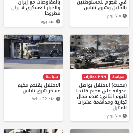
في هجوم للمستوطنين
بالمفاوضات مع إيران
بالخليل وشرق نابلس
والخيار العسكري لا يزال
مطروحا
منذ يوم
منذ يوم
سياسة
PNN مختارات
سياسة
(محدث) الاحتلال يواصل
الاحتلال يقتحم مخيم
عدوانه على مخيم قلنديا
عسكر شرق نابلس
لليوم الثاني: هدم محال
منذ 22 ساعة
تجارية ومداهمة عشرات
المنازل
منذ يوم