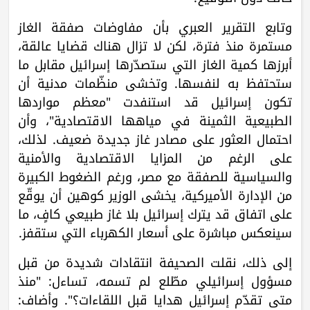
وتابع التقرير العبري بأن مفاوضات صفقة الغاز
مستمرة منذ فترة، لكن لا تزال هناك قضايا عالقة،
أبرزها كمية الغاز التي ستصدّرها إسرائيل مقابل ما
ستحتفظ به لنفسها. وتخشى منظّمات مدنية أن
تكون إسرائيل قد استنفدت "معظم مواردها
الطبيعية الثمينة في مياهها الاقتصادية"، وأن
احتمال العثور على مصادر غاز جديدة ضعيف. لذلك،
على الرغم من المزايا الاقتصادية والأمنية
والسياسية للصفقة مع مصر، ورغم الضغوط الكبيرة
من الإدارة الأميركية، يخشى الوزير كوهين أن يوقّع
على اتفاق قد يترك إسرائيل بلا غاز طبيعي كافٍ، ما
سينعكس مباشرة على أسعار الكهرباء التي ستقفز.
إلى ذلك، نقلت الصحيفة انتقادات شديدة من قبل
مسؤول إسرائيلي مطّلع لم تسمه، تساءل: "منذ
متى تقدّم إسرائيل هدايا قبل اللقاءات؟". وأضاف: