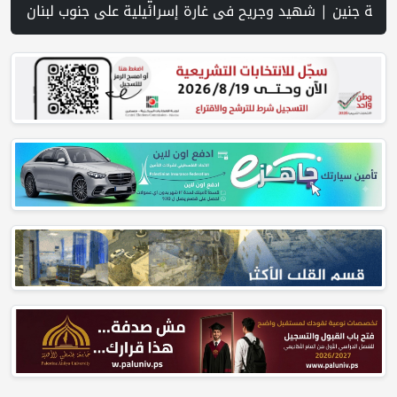
در المفتوحة وفرص نجاحه في فلسطين. | خلال 300 يوم.. 4091 خرقا إسرائيليا لاتفاق غزة و1254 شهيدا | الدفاع المدني ينتشل جثامين ورفات 19 شهيداً في غزة من تحت أنقاض منزل لعائلة ويواصل البحث عن مفقودين | 8 دول عربية وإسلامية تدين انتهاكات إسرائيل في غزة وتحذر من نسف المسار السياسي | "هيومن رايتس ووتش" تتهم "إسرائيل" بجرائم حرب بعد اغتيال الصحفية آمال خليل في جنوب لبنان | طهران: مضيق هرمز سيظل مغلقا حتى تنتهي التهديدات ضد 