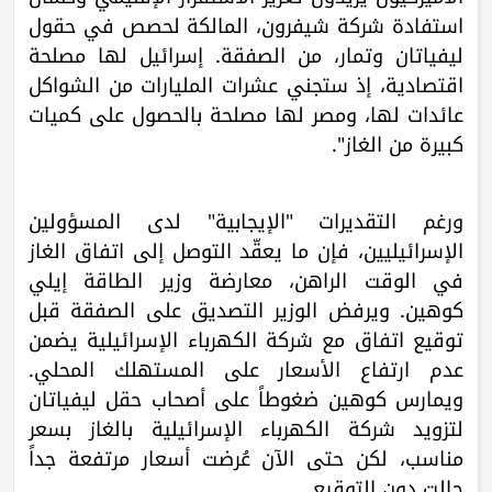
استفادة شركة شيفرون، المالكة لحصص في حقول
ليفياتان وتمار، من الصفقة. إسرائيل لها مصلحة
اقتصادية، إذ ستجني عشرات المليارات من الشواكل
عائدات لها، ومصر لها مصلحة بالحصول على كميات
كبيرة من الغاز".
ورغم التقديرات "الإيجابية" لدى المسؤولين
الإسرائيليين، فإن ما يعقّد التوصل إلى اتفاق الغاز
في الوقت الراهن، معارضة وزير الطاقة إيلي
كوهين. ويرفض الوزير التصديق على الصفقة قبل
توقيع اتفاق مع شركة الكهرباء الإسرائيلية يضمن
عدم ارتفاع الأسعار على المستهلك المحلي.
ويمارس كوهين ضغوطاً على أصحاب حقل ليفياتان
لتزويد شركة الكهرباء الإسرائيلية بالغاز بسعر
مناسب، لكن حتى الآن عُرضت أسعار مرتفعة جداً
حالت دون التوقيع.