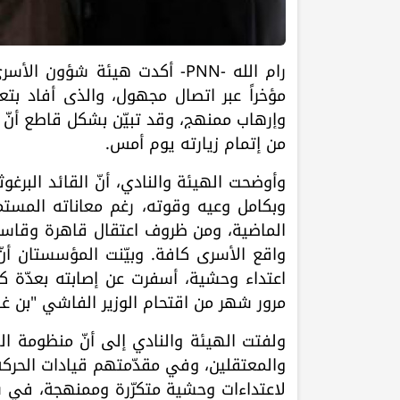
رام الله -PNN-
أكدت هيئة شؤون الأسرى و
مؤخراً عبر اتصال مجهول، والذي أفاد بتع
وإرهابٍ ممنهج، وقد تبيّن بشكل قاطع أنّ 
من إتمام زيارته يوم أمس.
وأوضحت الهيئة والنادي، أنّ القائد البرغ
وبكامل وعيه وقوته، رغم معاناته المستمر
الماضية، ومن ظروف اعتقال قاهرة وقاسية 
واقع الأسرى كافة. وبيّنت المؤسستان أنّ
مرور شهر من اقتحام الوزير الفاشي "بن غفي
ولفتت الهيئة والنادي إلى أنّ منظومة ا
والمعتقلين، وفي مقدّمتهم قيادات الحركة 
لاعتداءات وحشية متكرّرة وممنهجة، في سي