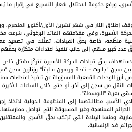
أسرى، ورفع حكومة الاحتلال شعار التسريع في إقرار ما يُ
 وقف إطلاق النار في شهر تشرين الأول/أكتوبر المنصرم، 
لحركة الأسيرة، وفي مقدّمتهم القائد البرغوثي، شرعت مخا
سية منظّمة، خاصة بحقّ القيادات، تمثّلت في تصعيد عمل
قّ عدد كبير منهم، إلى جانب تنفيذ اعتداءات متكرّرة بحقّهم.
لاستهداف بحقّ قيادات الحركة الأسيرة تتركّز بشكل خاص 
 بين سجن "جانوت – نفحة وريمون سابقاً" وزنازين سجن "مج
من أبرز الوحدات القمعية المسؤولة عن تنفيذ اعتداءات مم
 النقل من سجن إلى آخر، أو حتى خلال الساعات الأخيرة 
سمّى بعربة "البوسطة".
 الأسير، مطالبتهما إلى المنظومة الدولية لاتخاذ إجرا
 الجرائم الممنهجة وغير المسبوقة التي تواصل ممارستها
رية، ومنها الإبادة التي ترتكب بحقّ الأسرى والمعتقلين،
رائم ضد الإنسانية.