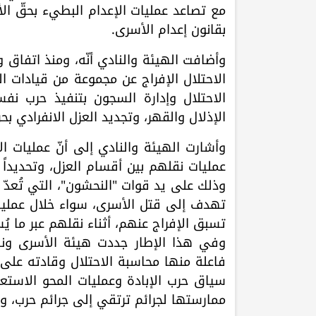
مع تصاعد عمليات الإعدام البطيء بحقّ ال
بقانون إعدام الأسرى.
وأضافت الهيئة والنادي أنّه، ومنذ اتفاق
الاحتلال الإفراج عن مجموعة من قيادات ا
الاحتلال وإدارة السجون بتنفيذ حرب نف
الإذلال والقهر، وتجديد العزل الانفرادي بح
وأشارت الهيئة والنادي إلى أنّ عمليات ا
عمليات نقلهم بين أقسام العزل، وتحديداً
وذلك على يد قوات "النحشون"، التي تُعدّ 
تهدف إلى قتل الأسرى، سواء خلال عمليات
تسبق الإفراج عنهم، أثناء نقلهم عبر ما يُ
وفي هذا الإطار جددت هيئة الأسرى ونادي
فاعلة منها محاسبة الاحتلال وقادته على
سياق حرب الإبادة وعمليات المحو الاستعما
ممارستها لجرائم ترتقي إلى جرائم حرب، وج