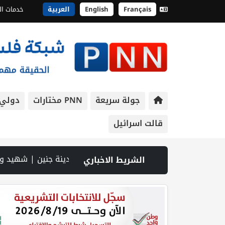
Français
English
العربية
خدمات ال
جولة سريعة
PNN مختارات
دولي
قالت اسرائيل
نجان في بتير.. نافذة اقتصادية ورسالة صمود على أرض والتمسك بالجذور | الخليلي تبحث مع النائب العام تعزيز الشراكة في منظومة الحماية ومناهضة العنف ضد المرأة | سلطة النقد: ارتفاع نسبة الشمول المالي في فلسطين إلى 73% منتصف عام 2026 | عبر شبكة PNN .. خبير تربوي يستعرض واقع التعليم بالمصادر المفتوحة وفرص نجاحه في فلسطين. | خلال 300 يوم.. 4091 خرقا إسرائيليا لاتفاق غزة و1254 شهيدا | الدفاع المدني ينتشل جثامين ورفات 19 شهيدا
الشريط الاخباري