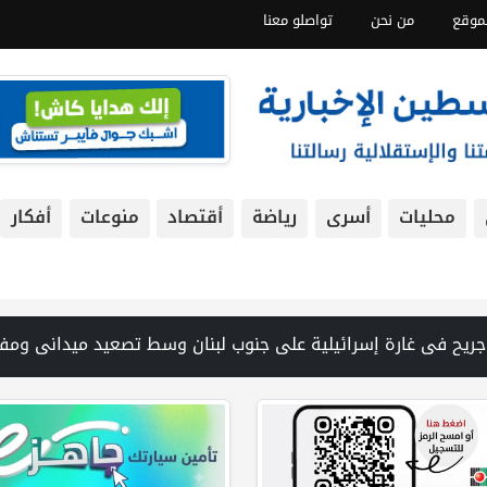
موقع
من نحن
تواصلو معنا
محليات
أسرى
رياضة
أقتصاد
منوعات
أفكار
ً في غزة من تحت أنقاض منزل لعائلة ويواصل البحث عن مفقودين | 8 دول عربية وإسلامية تدين انتهاكات إسرائيل في غزة وتحذر من نسف المسار السياسي | "هيومن رايتس ووتش" تتهم "إسرائيل" بجرائم حرب بعد اغتيال الصحفية آمال خليل في جنوب لبنان | طهران: مضيق هرمز سيظل مغلقا حتى تنتهي التهديدات ضد إيران | بدعم من الحكومة الكندية لجنة الانتخابات وبرنامج الأمم المتحدة الإنمائي يوقعان اتفاقية لتعزيز جاهزية الانتخابات التشريعية | نتنياه