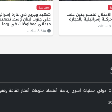
ة
سياسة
لاحتلال تقتحم جنين عقب
شهيد وجريح في غارة إسرائي
كبة إسرائيلية بالحجارة
على جنوب لبنان وسط تصعيد
ميداني ومفاوضات في روما
ت
منذ 8 ساعات
دولي
محليات
أسرى
رياضة
أقتصاد
منوعات
أفكار
ثقافة وفنو