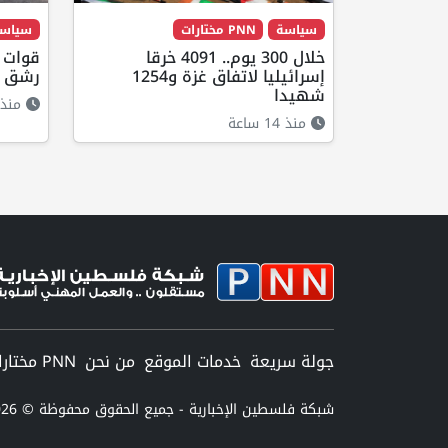
سياسة
PNN مختارات
سياس
خلال 300 يوم.. 4091 خرقا
قوات ا
إسرائيليا لاتفاق غزة و1254
رشق مر
شهيدا
منذ 8 ساعا
منذ 14 ساعة
جولة سريعة
خدمات الموقع
من نحن
PNN مختارات
شبكة فلسطين الإخبارية - جميع الحقوق محفوظة © 2026