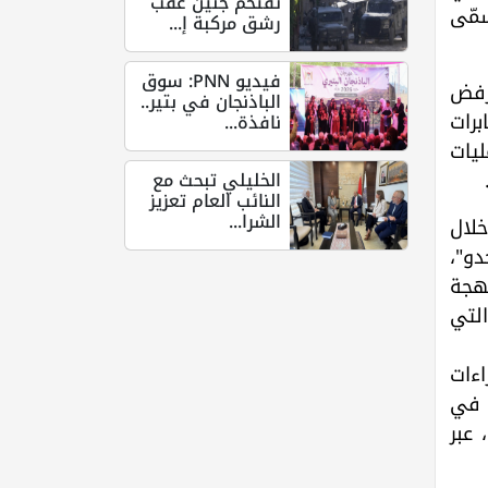
تقتحم جنين عقب
سمّى
رشق مركبة إ...
فيديو PNN: سوق
ورفض
الباذنجان في بتير..
برات
نافذة...
يات
الخليلي تبحث مع
النائب العام تعزيز
الشرا...
خلال
دو"،
نهجة
التي
ءات
، في
 عبر