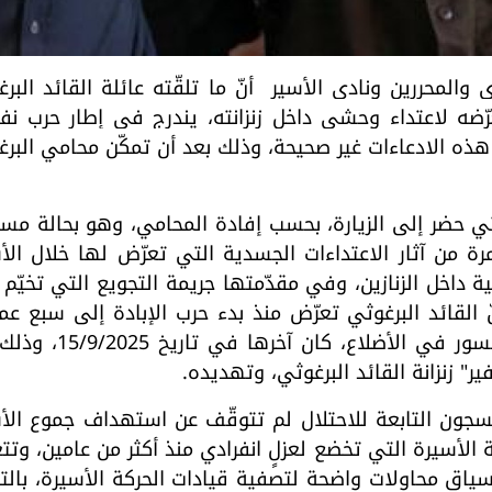
المحررين ونادي الأسير أنّ ما تلقّته عائلة القائد البر
رّضه لاعتداء وحشي داخل زنزانته، يندرج في إطار حربٍ ن
هذه الادعاءات غير صحيحة، وذلك بعد أن تمكّن محامي البر
وثي حضر إلى الزيارة، بحسب إفادة المحامي، وهو بحالة مس
ة من آثار الاعتداءات الجسدية التي تعرّض لها خلال ال
داخل الزنازين، وفي مقدّمتها جريمة التجويع التي تخيّم
 القائد البرغوثي تعرّض منذ بدء حرب الإبادة إلى سبع عم
اعتداء وحشية، أسفرت عن إصابته بعدّة كسور في الأضلاع، كا
ر" زنزانة القائد البرغوثي، وتهديده.
لسجون التابعة للاحتلال لم تتوقّف عن استهداف جموع ال
الأسيرة التي تخضع لعزلٍ انفرادي منذ أكثر من عامين، وتت
اق محاولات واضحة لتصفية قيادات الحركة الأسيرة، بالت