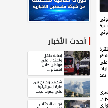
غوثي
فسية
غوثي
أحدث الأخبار
تقرة
أشهر
إصابة طفل
واعتداء على
 على
مواطن خلال
ليات
اقتحام ...
ن آخرها في تاريخ 15/9/2025، وذلك بعد
شهيد وجريح في
غارة إسرائيلية
على جنوب لب...
أسرى
عرّض
قوات الاحتلال
وازي