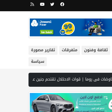
ثقافة وفنون
متفرقات
تقارير مصورة
سياسة
و يوافق على إدخال 50 ألف عامل أجنبي بدلا من العمال الفلسطينيي | الرئاسة تدين وتحذر الاحتلال من استمرار حربه الشاملة على الشعب الفلسطيني ومخاطر ذلك على المنطقة بأسرها | تقرير: النظام الصحي في الضفة على حافة الانهيار بفعل احتجاز أموال المقاصة | نادي الأسير: الاحتلال يعتقل ويحقق ميدانياً مع أكثر من (60) مواطناً من مخيم قلنديا | الاحتلال يقتحم مخيم عسكر شرق نابلس | غزة: قصف مدفعي ونسف منازل واستهداف خيام النازحين | مست