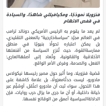
فنزويلا نموذجًا، ومكيافيللي شاهدًا، والسيادة
في قفص الاتهام
لم يعد ما يقوم به الرئيس الأمريكي دونالد ترامب
في العالم مجرّد “سياسةخارجية” بالمعنى التقليدي،
بل يمكن اعتباره تحولًا بنيويًا في منطق
ممارسةالقوة، حيث تُنزع السياسة من أقنعتها
الأخلاقية والقانونية، وتُعاد إلى أصلهاالعاري:
الفعل، والصدمة، وفرض الأمر الواقع.
قضية فنزويلا، وما أُثير حول مصير رئيسها نيكولاس
مادورو، ليست حدثًامعزولًا، بل علامة كاشفة على
هذا التحول. سواء ثبت أن مادورو اعتُقل، أوسُلِّم عبر
خيانة داخلية، أو أن ما جرى ما يزال حرب روايات، فإن
الدلالةالسياسية أعمق من الوقائع نفسها.