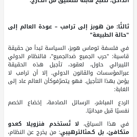
الداخل، تصبح قابلة للتعليق من الخارج.
ثالثًا: من هوبز إلى ترامب – عودة العالم إلى
"حالة الطبيعة"
في فلسفة توماس هوبز، السياسة تبدأ من حقيقة
قاسية: "حرب الجميع ضدالجميع"، فالنظام الدولي
الليبرالي حاول، لعقود، تأجيل هذه الحقيقة
عبرالمؤسسات والقانون الدولي. إلا أن ترامب لا
يؤمن بهذا التأجيل. فهو يتصرّفوكأن العالم عاد إلى
الغابة:
الردع المباشر، الرسائل الصادمة، إخضاع الخصم
نفسيًا قبل ميدانيًا.
في هذا السياق،
لا تُستخدم فنزويلا كعدو
متكافئ، بل كـمثالترهيبي
: من يخرج عن النظام،