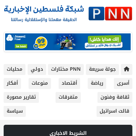
جولة سريعة
PNN مختارات
دولي
محليات
أسرى
رياضة
أقتصاد
منوعات
أفكار
ثقافة وفنون
متفرقات
تقارير مصورة
قالت اسرائيل
سياسة
الشريط الاخباري