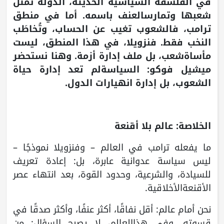
في الفلسفة السياسية الحديثة، الدولة تمثّل
شعبها وتمارسالعنف باسمه. أما في منطق
ترامب، فالشعوب تغيب عن الحساب، وتُخاطَب
النخب فقط. فنزويلا، في هذا المنطق، ليست
مأساةشعب، بل ملف إدارة أزمة. وهنا نستحضر
ميشيل فوكو: السياسةلم تعد إدارة حياة
الشعوب، بل إدارة انهيارات الدول.
الخلاصة: عالم بلا أقنعة
ما يفعله ترامب في العالم – وفنزويلا نموذجًا –
ليس سياسة عدوانية عابرة، بل: إعادة تعريف
للسيادة، والشرعية، وحدود القوة، بعد انتهاء عصر
الأقنعةالأخلاقية.
نحن أمام عالم: أقل نفاقًا، أكثر عنفًا، وأكثر صدقًا في
قسوته. وفي هذاالعالم، لا يصبح السؤال: من