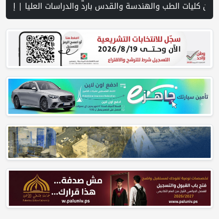
قتصادية ورسالة صمود على أرض والتمسك بالجذور | الخليلي تبحث مع النائب العام تعزيز الشراكة في منظومة الحماية ومناهضة العنف ضد المرأة | سلطة النقد: ارتفاع نسبة الشمول المالي في فلسطين إلى 73% منتصف عام 2026 | عبر شبكة PNN .. خبير تربوي يستعرض واقع التعليم بالمصادر المفتوحة وفرص نجاحه في فلسط