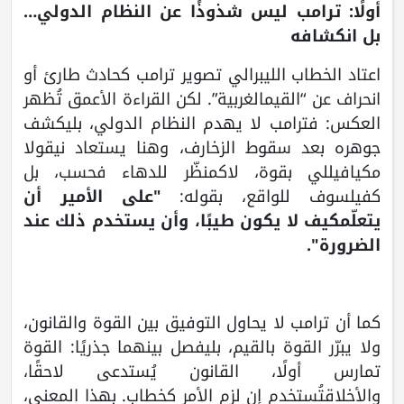
أولًا: ترامب ليس شذوذًا عن النظام الدولي…
بل انكشافه
اعتاد الخطاب الليبرالي تصوير ترامب كحادث طارئ أو
انحراف عن “القيمالغربية”. لكن القراءة الأعمق تُظهر
العكس: فترامب لا يهدم النظام الدولي، بليكشف
جوهره بعد سقوط الزخارف، وهنا يستعاد نيقولا
مكيافيللي بقوة، لاكمنظّر للدهاء فحسب، بل
كفيلسوف للواقع، بقوله:
"على الأمير أن
يتعلّمكيف لا يكون طيبًا، وأن يستخدم ذلك عند
الضرورة".
كما أن ترامب لا يحاول التوفيق بين القوة والقانون،
ولا يبرّر القوة بالقيم، بليفصل بينهما جذريًا: القوة
تمارس أولًا، القانون يُستدعى لاحقًا،
والأخلاقتُستخدم إن لزم الأمر كخطاب. بهذا المعنى،