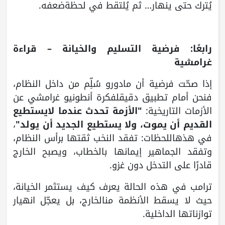
يُترك حتى ينهار… ثم يُلتقط في لحظةضعفه.
رابعًا: فرضية التسليم والخيانة – قراءة
غرامشية
إذا صحّت فرضية أن مادورو سُلِّم من داخل النظام،
فنحن أمام تطبيق دقيقلفكرة أنطونيو غرامشي عن
الأزمات التاريخية:
"الأزمة تحدث عندما لايستطيع
القديم أن يموت، ولا يستطيع الجديد أن يولد"
،
في هذهاللحظات: تفقد النخب ثقتها برأس النظام،
وتفقد الجماهير إيمانها بالخطاب، ويصبح الخارج
قادرًا على التدخل دون غزو.
ترامب في هذه الحالة يعرف كيف يستثمر الخيانة،
حيث لا يسقط الأنظمة منالخارج، بل يعجّل انهيار
توازناتها الداخلية.