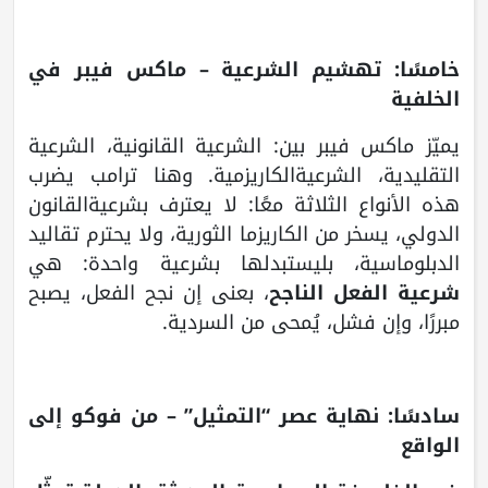
خامسًا: تهشيم الشرعية – ماكس فيبر في
الخلفية
يميّز ماكس فيبر بين: الشرعية القانونية، الشرعية
التقليدية، الشرعيةالكاريزمية. وهنا ترامب يضرب
هذه الأنواع الثلاثة معًا: لا يعترف بشرعيةالقانون
الدولي، يسخر من الكاريزما الثورية، ولا يحترم تقاليد
الدبلوماسية، بليستبدلها بشرعية واحدة: هي
شرعية الفعل الناجح
، بعنى إن نجح الفعل، يصبح
مبررًا، وإن فشل، يُمحى من السردية.
سادسًا: نهاية عصر “التمثيل” – من فوكو إلى
الواقع