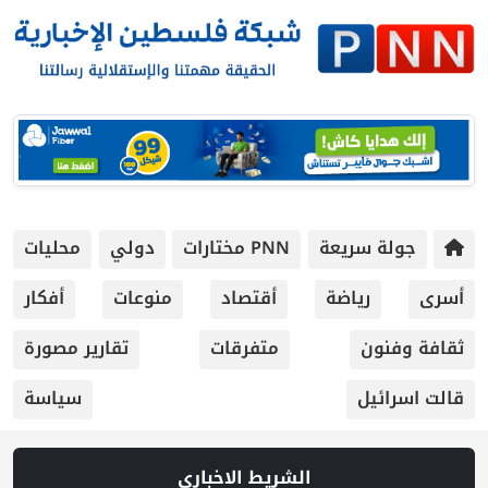
جولة سريعة
PNN مختارات
دولي
محليات
أسرى
رياضة
أقتصاد
منوعات
أفكار
ثقافة وفنون
متفرقات
تقارير مصورة
قالت اسرائيل
سياسة
الشريط الاخباري