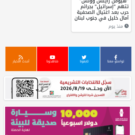
"هيومن رايتس ووتش"
تتهم "إسرائيل" بجرائم
حرب بعد اغتيال الصحفية
آمال خليل في جنوب لبنان
منذ يوم
تواصلو معنا
تابعونا
شاهدونا
أحدث الأخبار