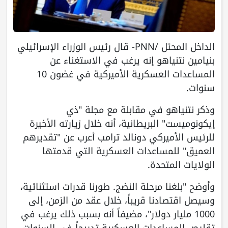
الداخل المحتل /PNN- قال رئيس الوزراء الإسرائيلي
بنيامين نتنياهو إنه يرغب في الاستغناء عن
المساعدات العسكرية الأميركية في غضون 10
سنوات.
وذكر نتنياهو في مقابلة مع مجلة "ذي
إيكونوميست" البريطانية، أنه خلال زيارته الأخيرة
للرئيس الأميركي دونالد ترامب أعرب عن "تقديرهم
العميق" للمساعدات العسكرية التي قدمتها
الولايات المتحدة.
وأوضح "بلغنا مرحلة النضج. طورنا قدرات استثنائية،
وسيصل اقتصادنا قريباً، خلال عقد من الزمن، إلى
1000 مليار دولار"، مضيفاً أنه بسبب ذلك يرغب في
تقليص المساعدات العسكرية تدريجاً في السنوات