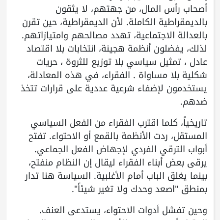
أصحاب رأس المال، من جهتهم، لا يثقون
بالديمقراطية الكاملة. لأن الديمقراطية، حين تقرن
بالعدالة الاجتماعية، تهدد مصالحهم وامتيازاتهم.
لذلك، يفضلون أنظمة هجينة، انتخابات بلا اقتصاد
عادل ، تمثيل سياسي بلا توزيع للثروة ، حريات
شكلية بلا مساواة . الفقراء، في هذه المعادلة،
يستخدمون لإضفاء شرعية عددية على قرارات تتخذ
ضدهم.
تاريخياً، كلما اقترب الفقراء من الفعل السياسي
المستقل، ردت الأنظمة بالقمع أو الاحتواء. تفتح
أبواب الترقي الفردي لإجهاض الفعل الجماعي.
يرقى بعض أبناء الفقراء ليقال إن النظام منفتح،
بينما يغلق الباب أمام الأغلبية. السياسة هنا تدار
بمنطق "اصعد وحدك ولا تغير شيئاً".
وحين تفشل أدوات الاحتواء، يستدعى العنف.