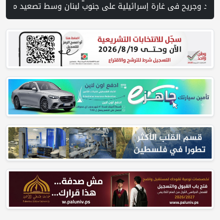
 المدني ينتشل جثامين ورفات 19 شهيداً في غزة من تحت أنقاض منزل لعائلة ويواصل البحث عن مفقودين | 8 دول عربية وإسلامية تدين انتهاكات إسرائيل في غزة وتحذر من نسف المسار السياسي | "هيومن رايتس ووتش" تتهم "إسرائيل" بجرائم حرب بعد اغتيال الصحفية آمال خليل في جنوب لبنان | طهران: مضيق هرمز سيظل مغلقا حتى تنتهي التهديدات ضد إيران | بدعم من الحكومة الكندية لجنة الانتخابات وبرنامج الأمم المتحدة الإنمائي يوقعان اتفاقية لتعزيز ج