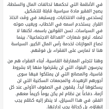
في الأنظمة التي تحكمها تحالفات المال والسلطة،
يصبح الفقير مادة سياسية قابلة للتشكيل.
يُستدعى وقت الانتخابات، ويستبعد في وقت اتخاذ
القرار. يستخدم اسمه في الخطاب، ويغيب صوته
في السياسات. تسن القوانين باسمه، لكنها لا
تصله. ترفع شعارات "العدالة الاجتماعية"، بينما
تصاغ الموازنات لخدمة رأس المال الكبير. السياسة
هنا لا تمارس على الفقراء، بل فوقهم.
وهنا تتجلى المفارقة القاسية، أبناء الفقراء هم من
يحرسون البنوك التي لن يقترضوا منها إلا بشروط
قاسية، والمصانع التي لن يمتلكوا فيها سوى
أجورهم الزهيدة، والمجمعات السكنية التي لن
يسكنوها أبداً. يقفون في الصفوف الأولى عند كل
أزمة، دفاعاً عن نظام لم يكن يوماً كريماً معهم.
الفقر، في هذا السياق، لا ينظر إليه كظلم يجب
إنهاؤه، بل كحالة يجب إدارتها.