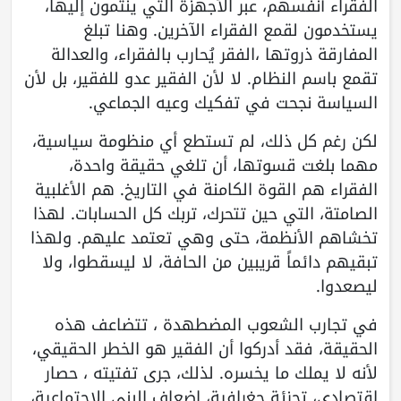
الفقراء أنفسهم، عبر الأجهزة التي ينتمون إليها،
يستخدمون لقمع الفقراء الآخرين. وهنا تبلغ
المفارقة ذروتها ،الفقر يُحارب بالفقراء، والعدالة
تقمع باسم النظام. لا لأن الفقير عدو للفقير، بل لأن
السياسة نجحت في تفكيك وعيه الجماعي.
لكن رغم كل ذلك، لم تستطع أي منظومة سياسية،
مهما بلغت قسوتها، أن تلغي حقيقة واحدة،
الفقراء هم القوة الكامنة في التاريخ. هم الأغلبية
الصامتة، التي حين تتحرك، تربك كل الحسابات. لهذا
تخشاهم الأنظمة، حتى وهي تعتمد عليهم. ولهذا
تبقيهم دائماً قريبين من الحافة، لا ليسقطوا، ولا
ليصعدوا.
في تجارب الشعوب المضطهدة ، تتضاعف هذه
الحقيقة، فقد أدركوا أن الفقير هو الخطر الحقيقي،
لأنه لا يملك ما يخسره. لذلك، جرى تفتيته ، حصار
اقتصادي، تجزئة جغرافية، إضعاف البنى الاجتماعية،