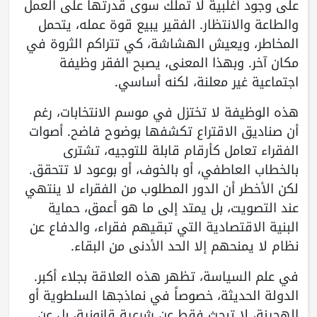
على وجود أغلبية لا تملك سوى قدرتها على العمل
والطاعة والانتظار. الفقير يبيع قوة عمله، يتحمل
المخاطر، ويعيش الهشاشة، كي تتراكم الثروة في
مكان آخر. وبهذا المعنى، يصبح الفقر وظيفة
اجتماعية غير معلنة، لكنه أساسي.
هذه الوظيفة لا تختزل في موسم الانتخابات، رغم
أن صناديق الاقتراع تكشفها بوضوح فاضح. أصوات
الفقراء تعامل كأرقام قابلة للتوجيه، تشترى
بالخطاب العاطفي، أو بالخوف، أو بوعود لا تتحقق.
لكن الأخطر أن الدور المطلوب من الفقراء لا ينتهي
عند التصويت، بل يمتد إلى ما هو أعمق، حماية
البنية الاقتصادية التي تبقيهم فقراء، والدفاع عن
نظام لا يمنحهم إلا الحد الأدنى من البقاء.
في علم السياسة، تظهر هذه العلاقة بجلاء أكبر.
الدولة الحديثة، خصوصاً في نماذجها السلطوية أو
الهجينة، لا تبحث فقط عن شرعية قانونية، بل عن