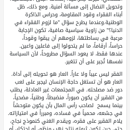
وتحويل النضال إلى مسألة أمنية. ومع ذلك، ظل
أبناء الفقراء وقود المقاومة، وحراس الذاكرة
الوطنية.وعندما يطرح سؤال "ما لزوم الفقراء في
الدنيا؟" من زاوية سياسية صافية، تكون الإجابة
مرعبة في بساطتها، لزومهم أن يبقوا وقوداً،
حراساً، أرقاماً، ما لم يتحولوا إلى فاعلين واعين.
عندها فقط، لا يعود السؤال مطروحاً، لأن السياسة
نفسها تُجبر على أن تتغير.
الفقر ليس عيباً ولا عاراً. العار هو تحويله إلى أداة.
العار هو أن تستغل حاجة الإنسان ليجبر على لعب
دور ضد مصلحته. في المجتمعات غير العادلة، يطلب
من الفقير أن يكون صبوراً، منضبطاً، وطنياً، مضحياً،
بينما يسمح لصاحب رأس المال بأن يكون متوحشاً
في جشعه، محمياً في فساده، ومبرراً في امتيازاته.
يلام الفقير على فقره، ويقدم الغني كنموذج نجاح،
حتى حين تكون ثروته نتاج نهب منظم، أو احتكار، أو