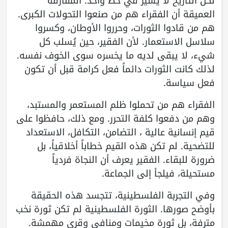
لكن التاريخ لا يسير في خط واحد. المفارقة
العميقة أن الفقراء هم من صنعوا التحولات الكبرى.
هم من قادوا الثورات، وحرروا الأوطان، وكسروا
سلاسل الاستعمار. لأن الفقير، حين يُسلب كل
شيء، لا يبقى لديه ما يخسره سوى الخوف نفسه.
لذلك كانت الثورات دائماً فعل كرامة قبل أن تكون
فعل سياسة.
الفقراء هم من تحملوا ظلم المستعمر والمستبد،
وهم من دفعوا كلفة التحرر. ومع ذلك، حافظوا على
قيم إنسانية عالية ، التضامن، التكافل، الاستعداد
للتضحية. لم تكن هذه القيم خطاباً أخلاقياً، بل
ضرورة للبقاء. الفقير يعرف أن النجاة فردياً
مستحيلة، فيلجأ إلى الجماعة.
وفي التجربة الفلسطينية، تتجسد هذه الحقيقة
بأوضح صورها. الثورة الفلسطينية لم تكن ثورة نخب
مترفة، بل ثورة مخيمات ومنافي وقرى مهمشة.