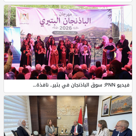
فيديو PNN: سوق الباذنجان في بتير.. نافذة...