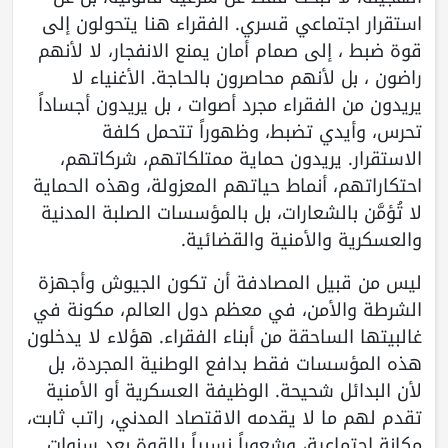
استقرار اجتماعي قسري. الفقراء هنا يتحولون إلى
قوة ضبط ، إلى صمام أمان يمنع الانفجار، لا لأنهم
راضون ، بل لأنهم محاصرون بالحاجة. الأغنياء لا
يريدون من الفقراء مجرد أصوات ، بل يريدون أجساداً
تحرس، وأيدي تضبط، وظهوراً تتحمل كلفة
الاستقرار. يريدون حماية ممتلكاتهم، شركاتهم،
احتكاراتهم، أنماط حياتهم المعزولة، وهذه الحماية
لا تُؤمَّن بالشعارات، بل بالمؤسسات الصلبة المدنية
والعسكرية والأمنية والقضائية.
ليس من قبيل المصادفة أن تكون الجيوش وأجهزة
الشرطة والأمن، في معظم دول العالم، مكونة في
غالبيتها الساحقة من أبناء الفقراء. هؤلاء لا يدخلون
هذه المؤسسات فقط بدافع الوطنية المجردة، بل
لأن البدائل شحيحة. الوظيفة العسكرية أو الأمنية
تقدم لهم ما لا يقدمه الاقتصاد المدني، راتب ثابت،
مكانة اجتماعية، وشعوراً نسبياً بالقوة بعد سنوات