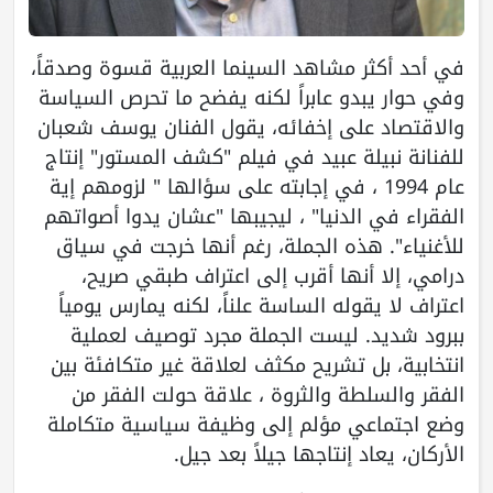
في أحد أكثر مشاهد السينما العربية قسوة وصدقاً،
وفي حوار يبدو عابراً لكنه يفضح ما تحرص السياسة
والاقتصاد على إخفائه، يقول الفنان يوسف شعبان
للفنانة نبيلة عبيد في فيلم "كشف المستور" إنتاج
عام 1994 ، في إجابته على سؤالها " لزومهم إية
الفقراء في الدنيا" ، ليجيبها "عشان يدوا أصواتهم
للأغنياء". هذه الجملة، رغم أنها خرجت في سياق
درامي، إلا أنها أقرب إلى اعتراف طبقي صريح،
اعتراف لا يقوله الساسة علناً، لكنه يمارس يومياً
ببرود شديد. ليست الجملة مجرد توصيف لعملية
انتخابية، بل تشريح مكثف لعلاقة غير متكافئة بين
الفقر والسلطة والثروة ، علاقة حولت الفقر من
وضع اجتماعي مؤلم إلى وظيفة سياسية متكاملة
الأركان، يعاد إنتاجها جيلاً بعد جيل.