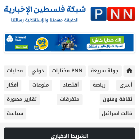
جولة سريعة
PNN مختارات
دولي
محليات
أسرى
رياضة
أقتصاد
منوعات
أفكار
ثقافة وفنون
متفرقات
تقارير مصورة
قالت اسرائيل
سياسة
الشريط الاخباري