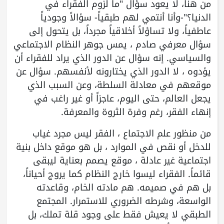
من هنا، لا يعود سؤال "ما لزوم الفقراء في
الدنيا؟"-وأنا أنتمي لهم طبقياً- سؤالاً وجودياً
عاطفياً، ولا تساؤلاً أخلاقياً مجرداً، بل يتحول إلى
سؤال معرفي صادم ، يمس جوهر النظام الاجتماعي
والسياسي. إنه سؤال عن الدور الذي يراد للفقراء أن
يؤدوه ، لا الدور الذي يختارونه لأنفسهم. سؤال عن
موقعهم في معادلة السلطة، وعن السبب الذي
يجعل العالم، حتى اليوم، عاجزاً أو غير راغب في
إنهاء الفقر، رغم وفرة الثروة والمعرفة.
من منظور علم الاجتماع ، الفقر ليس مجرد غياب
للدخل أو نقص في الموارد ، بل هو موقع داخل بنية
اجتماعية غير عادلة ، موقع يصمم بعناية ليبقى
قائماً. الفقراء ليسوا خارج النظام كما يروج أحياناً،
بل هم في صميمه. هم مادته الخام، وقاعدته
الواسعة، وشرطه الضروري للاستمرار. المجتمع
الطبقي لا يعيش فقط على وجود قلة تملك، بل