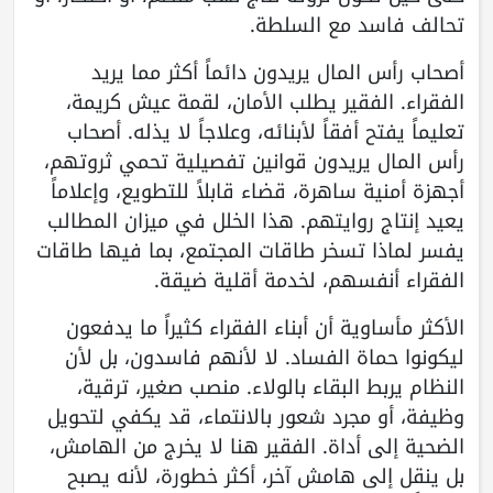
تحالف فاسد مع السلطة.
أصحاب رأس المال يريدون دائماً أكثر مما يريد
الفقراء. الفقير يطلب الأمان، لقمة عيش كريمة،
تعليماً يفتح أفقاً لأبنائه، وعلاجاً لا يذله. أصحاب
رأس المال يريدون قوانين تفصيلية تحمي ثروتهم،
أجهزة أمنية ساهرة، قضاء قابلاً للتطويع، وإعلاماً
يعيد إنتاج روايتهم. هذا الخلل في ميزان المطالب
يفسر لماذا تسخر طاقات المجتمع، بما فيها طاقات
الفقراء أنفسهم، لخدمة أقلية ضيقة.
الأكثر مأساوية أن أبناء الفقراء كثيراً ما يدفعون
ليكونوا حماة الفساد. لا لأنهم فاسدون، بل لأن
النظام يربط البقاء بالولاء. منصب صغير، ترقية،
وظيفة، أو مجرد شعور بالانتماء، قد يكفي لتحويل
الضحية إلى أداة. الفقير هنا لا يخرج من الهامش،
بل ينقل إلى هامش آخر، أكثر خطورة، لأنه يصبح