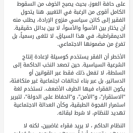
على حافة العوز، بحيث يصبح الخوف من السقوط
الكامل أقوى من الرغبة في التغيير. هنا يتحول
الفقير إلى كائن سياسي منزوع الإرادة، يطلب منه
أن يختار بين الأسوأ والأسوأ، لا بين بدائل حقيقية.
الديمقراطية، في هذا السياق، لا تلغى رسمياً، بل
تفرغ من مضمونها الاجتماعي.
الأخطر أن الفقر يستخدم كوسيلة لإعادة إنتاج
الشرعية السياسية. حين تصعد النخب الحاكمة إلى
السلطة، لا تفعل ذلك فقط عبر القوانين أو
الدساتير، بل عبر بناء تحالفات اجتماعية غير متكافئة،
يكون الفقراء فيها الطرف الأضعف. تستخدم لغة
"الاستقرار"، و"الأمن"، و"الحفاظ على الدولة"، لتبرير
استمرار الفجوة الطبقية، وكأن العدالة الاجتماعية
تهديد للنظام، لا شرط لبقائه.
النظام الحاكم ، لا يريد فقراء غاضبين، لكنه لا