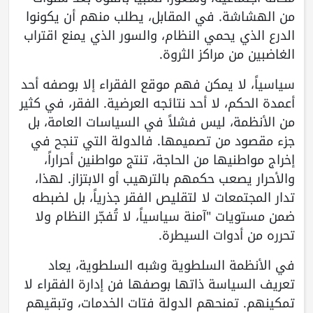
من الهشاشة. في المقابل، يطلب منهم أن يكونوا
الدرع الذي يحمي النظام، والسور الذي يمنع اقتراب
الغاضبين من مراكز الثروة.
سياسياً، لا يمكن فهم موقع الفقراء إلا بوصفه أحد
أعمدة الحكم، لا أحد نتائجه العرضية. الفقر، في كثير
من الأنظمة، ليس فشلاً في السياسات العامة، بل
جزء مقصود من تصميمها. فالدولة التي تنجح في
إخراج مواطنيها من الحاجة، تنتج مواطنين أحراراً،
والأحرار يصعب حكمهم بالترهيب أو الابتزاز. لهذا،
تدار المجتمعات لا لتقليص الفقر جذرياً، بل لضبطه
ضمن مستويات "آمنة سياسياً، لا تُفجّر النظام ولا
تحرره من أدوات السيطرة.
في الأنظمة السلطوية وشبه السلطوية، يعاد
تعريف السياسة ذاتها بوصفها فن إدارة الفقراء لا
تمكينهم. تمنحهم الدولة فتات الخدمات، وتبقيهم