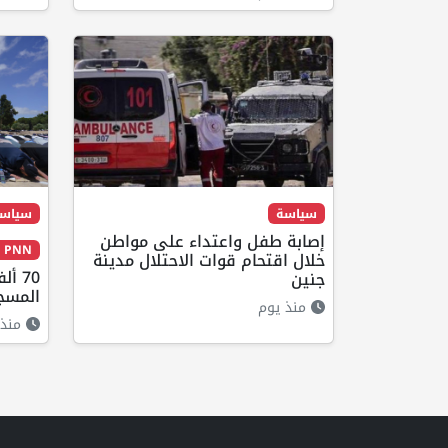
سياسة
سياس
إصابة طفل واعتداء على مواطن
PNN مختارات
خلال اقتحام قوات الاحتلال مدينة
70 أ
جنين
المسج
منذ يوم
منذ 4 ساعا