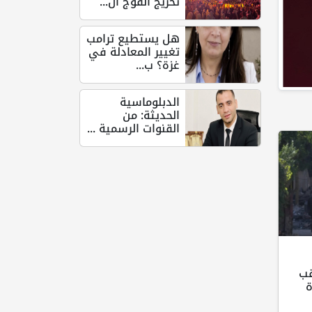
تخريج الفوج ال...
هل يستطيع ترامب
تغيير المعادلة في
غزة؟ ب...
الدبلوماسية
الحديثة: من
القنوات الرسمية ...
قب
ة