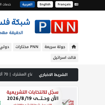
Français
English
العربية
خدمات ال
جولة سريعة
PNN مختارات
دولي
قالت اسرائيل
ة ومناهضة العنف ضد المرأة | سلطة النقد: ارتفاع نسبة الشمول المالي في فلسطين إلى 73% منتصف عام 2026 | عبر شبكة PNN .. خبير تربوي يستعرض واقع التعليم بالمصادر المفتوحة وفرص نجاحه في فلسطين. | خلال 300 يوم.. 4091 خرقا إسرائيليا لاتفاق غزة و1254 شهيدا | الدفاع المدني ينتشل جثامين ورفات 19 شهيداً في غزة من تحت أنقاض منزل لعائلة ويواصل البحث عن مفقودين | 8 دول عربية وإسلامية تدين انتهاكات إسرائيل في غزة وتحذر من نسف المسار السياسي | "هيومن رايتس ووتش" تتهم "إسرائيل" بجرائم حرب بعد اغتيال الصحفية آمال خليل في جنوب لبنان | طهران: مضيق هرمز سيظل مغلقا حتى تنتهي التهديدات ضد إيران | بدعم من الحكومة الكندية لجنة الانتخابات وبرنامج الأمم المتحدة الإنمائي يوقعان اتفاقية لتعزيز جاهزية الانتخابات التشريعية | نتنياهو يوافق على إدخال 50 ألف عامل أجنبي بدلا من العمال الفلسطينيي | الرئاسة تدين وتحذر الاحتلال من استمرار حربه الشاملة على الشعب الفلسطيني ومخاطر ذلك على المنطقة بأسرها | تقرير: النظام الصحي في الضفة على حافة الانهيار بفعل احتجاز أموال المقاصة | نادي الأسير: الاحتلال يعتقل ويحقق ميدانياً مع أكثر من (60) مواطناً من مخيم قلنديا
الشريط الاخباري