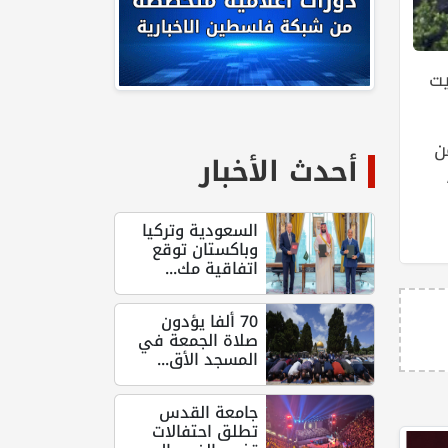
يت
ن
أحدث الأخبار
السعودية وتركيا
وباكستان توقع
اتفاقية مك...
70 ألفا يؤدون
صلاة الجمعة في
المسجد الأق...
جامعة القدس
تطلق احتفالات