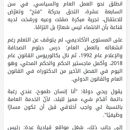
انطلق نحو العمل العام والسياسي. في سن
السابعة عشرة، التحق بحركة "فتح" وتعرّض
للاعتقال، تجربة مبكرة صقلت وعيه ورسّخت لديه
قناعة بأن الانتماء ليس شعارًا بل التزامًا.
على المستوى الأكاديمي، لم يتوقف عن التعلم رغم
انشغاله بالعمل العام؛ درس دبلوم الصحافة
والإعلام عام 1992، ثم نال بكالوريوس القانون عام
2018، وأكمل ماجستير الحكم والحكم المحلي، وهو
اليوم في الفصل الأخير من الدكتوراه في القانون
العام والقانون الدولي.
يقول ربحي دولة: "أنا إنسان طموح، عندي رغبة
دائمة أقدّم شيء مميز للبلد، لأنّ الخدمة العامة
بالنسبة لي واجب أخلاقي قبل أن تكون مسارًا
وظيفيًا".
إلى جانب ذلك، شغل مواقع قيادية عدة: رئيس