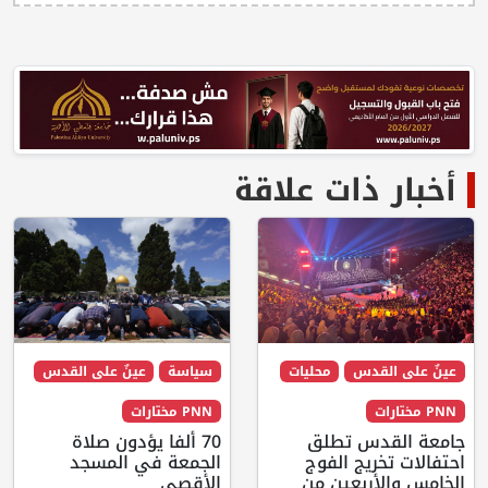
أخبار ذات علاقة
عينٌ على القدس
محليات
سياسة
عينٌ على القدس
PNN مختارات
PNN مختارات
جامعة القدس تطلق
70 ألفا يؤدون صلاة
احتفالات تخريج الفوج
الجمعة في المسجد
الخامس والأربعين من
الأقصى