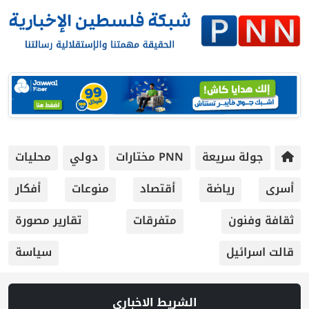
جولة سريعة
PNN مختارات
دولي
محليات
أسرى
رياضة
أقتصاد
منوعات
أفكار
ثقافة وفنون
متفرقات
تقارير مصورة
قالت اسرائيل
سياسة
الشريط الاخباري