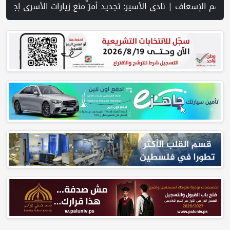
رسالة صمود على أرض والتمسك بالجذور | الخليلي تبحث مع النائب العام تعزيز الشراكة في منظومة الحماية ومناهضة العنف ضد المرأة | سلطة النقد: ارتفاع نسبة الشمول المالي في فلسطين إلى 73% منتصف عام 2026 | عبر شبكة PNN .. خبير تربوي يستعرض واقع التعليم بالمصادر المفتوحة وفرص نجاحه في فلسطين. | خلال 300 يوم.. 4091 خرقا إسرائيليا لاتفاق غزة و1254 شهيدا | الدفاع المدني ينتشل جثامين ورفات 19 شهيداً في غزة من تحت أنقاض منزل لعائلة ويواصل