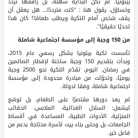
بيتونيا. لم تكن البداية سهلة، بل رافقها تردد
وتساؤل، يقول هنا : "كنت مترددًا… هل يعقل أن
يقف شخص أمام التكية ويطلب طعامًا؟ كان هذا
تحديًا حقيقيًا".
من 150 وجبة إلى مؤسسة اجتماعية شاملة
تأسست تكية بيتونيا بشكل رسمي عام 2015،
وبدأت بتقديم 150 وجبة ساخنة لإفطار الصائمين
في رمضان. اليوم، تقدّم التكية نحو 2500 وجبة
يوميًا، وتحوّلت من مبادرة محدودة إلى مؤسسة
اجتماعية شاملة، وفقا لدولة.
لم يعد دورها مقتصرًا على الطعام، بل توسّع
ليشمل: السلال الغذائية، الملابس، الحقائب
المنزلية، الأدوات الطبية، المساعدة في أقساط
الجامعات، بل وحتى بناء بيت لأسرة محتاجة بدعم من
فاعل خير.