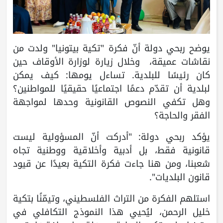
يوضح ربحي دولة أنّ فكرة "تكية بيتونيا" ولدت من
نقاشات عميقة، وخلال زيارة لوزارة الأوقاف حين
كان رئيسًا للبلدية. تساءل يومها: كيف يمكن
لبلدية أن تقدّم دعمًا اجتماعيًا حقيقيًا للمواطنين؟
وهل تكفي النصوص القانونية وحدها لمواجهة
الفقر والحاجة؟
يؤكد ربحي دولة: "أدركت أنّ المسؤولية ليست
قانونية فقط، بل أدبية وأخلاقية ووطنية تجاه
شعبنا، ومن هنا جاءت فكرة التكية بعيدًا عن قيود
قانون البلديات".
استلهم الفكرة من التراث الفلسطيني، وتيمّنًا بتكية
خليل الرحمن، ليُحيي هذا النموذج التكافلي في