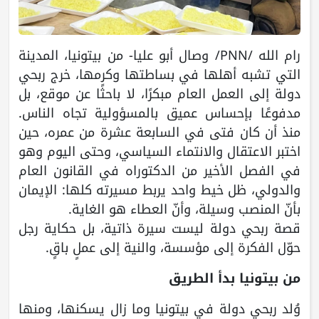
رام الله /PNN/ وصال أبو عليا- من بيتونيا، المدينة
التي تشبه أهلها في بساطتها وكرمها، خرج ربحي
دولة إلى العمل العام مبكرًا، لا باحثًا عن موقع، بل
مدفوعًا بإحساس عميق بالمسؤولية تجاه الناس.
منذ أن كان فتى في السابعة عشرة من عمره، حين
اختبر الاعتقال والانتماء السياسي، وحتى اليوم وهو
في الفصل الأخير من الدكتوراه في القانون العام
والدولي، ظل خيط واحد يربط مسيرته كلها: الإيمان
بأنّ المنصب وسيلة، وأنّ العطاء هو الغاية.
قصة ربحي دولة ليست سيرة ذاتية، بل حكاية رجل
حوّل الفكرة إلى مؤسسة، والنية إلى عملٍ باقٍ.
من بيتونيا بدأ الطريق
وُلد ربحي دولة في بيتونيا وما زال يسكنها، ومنها