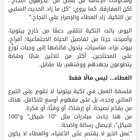
ومحاولات الإعاقة من بعض من “يكرهون النجاح”.
لكن المفارقة، كما يروي: "كل ما زاد الحديث السلبي
عن التكية، زاد العطاء والإصرار على النجاح."
اليوم، باتت التكية تتلقى دعمًا من خارج بيتونيا،
وأصبحت جزءًا من تفاصيل الحياة الاجتماعية؛ أفراح،
بيوت عزاء، مناسبات، يتحول فائضها إلى وجبات توزَّع
على المحتاجين. أكثر من ثلاثين شابًا وشابة
يتطوعون بجهدهم ووقتهم، بلا مقابل.
العطاء… ليس مالًا فقط
فلسفة العمل في تكية بيتونيا لا تقوم على التبرع
المالي وحده، بل على مفهوم أوسع للتكافل. هناك
من يقدّم نصيحة، أو إرشادًا، أو وقتًا، أو فكرة.
من هنا جاءت مبادرات مثل "10 شيكل" و"100
شيكل"، لإيصال رسالة واضحة:
"عمل الخير لا يقتصر على الأغنياء، والعطاء لا يكون