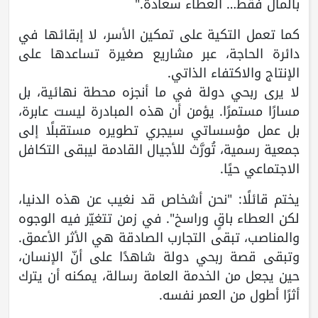
بالمال فقط… العطاء سعادة."
كما تعمل التكية على تمكين الأسر، لا إبقائها في
دائرة الحاجة، عبر مشاريع صغيرة تساعدها على
الإنتاج والاكتفاء الذاتي.
لا يرى ربحي دولة في ما أنجزه محطة نهائية، بل
مسارًا مستمرًا. يؤمن أن هذه المبادرة ليست عابرة،
بل عمل مؤسساتي سيجري تطويره مستقبلًا إلى
جمعية رسمية، تُورَّث للأجيال القادمة ليبقى التكافل
الاجتماعي حيًا.
يختم قائلًا: "نحن أشخاص قد نغيب عن هذه الدنيا،
لكن العطاء باقٍ وراسخ". في زمن تتغيّر فيه الوجوه
والمناصب، تبقى التجارب الصادقة هي الأثر الأعمق.
وتبقى قصة ربحي دولة شاهدًا على أنّ الإنسان،
حين يجعل من الخدمة العامة رسالة، يمكنه أن يترك
أثرًا أطول من العمر نفسه.