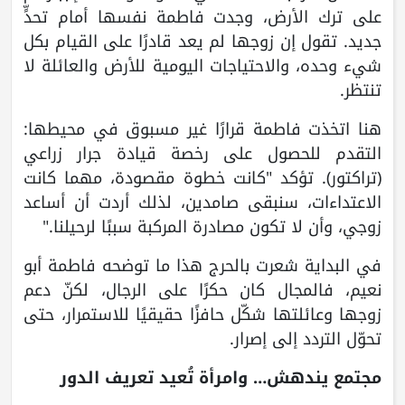
على ترك الأرض، وجدت فاطمة نفسها أمام تحدٍّ
جديد. تقول إن زوجها لم يعد قادرًا على القيام بكل
شيء وحده، والاحتياجات اليومية للأرض والعائلة لا
تنتظر.
هنا اتخذت فاطمة قرارًا غير مسبوق في محيطها:
التقدم للحصول على رخصة قيادة جرار زراعي
(تراكتور). تؤكد "كانت خطوة مقصودة، مهما كانت
الاعتداءات، سنبقى صامدين، لذلك أردت أن أساعد
زوجي، وأن لا تكون مصادرة المركبة سببًا لرحيلنا."
في البداية شعرت بالحرج هذا ما توضحه فاطمة أبو
نعيم، فالمجال كان حكرًا على الرجال، لكنّ دعم
زوجها وعائلتها شكّل حافزًا حقيقيًا للاستمرار، حتى
تحوّل التردد إلى إصرار.
مجتمع يندهش… وامرأة تُعيد تعريف الدور