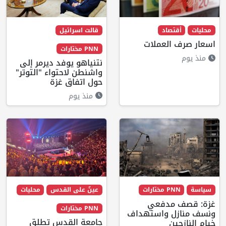
محليات
أقتصاد
قالت اسرائيل
اسعار صرف العملات
PNN مختارات
منذ يوم
نتنياهو يوفد ديرمر إلى
واشنطن لاحتواء "التوتر"
حول اتفاق غزة
منذ يوم
سياسة
PNN مختارات
عينٌ على القدس
محليات
غزة: قصف مدفعي
PNN مختارات
ونسف منازل واستهداف
جامعة القدس تطلق
خيام النازحين