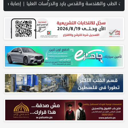
 النائب العام تعزيز الشراكة في منظومة الحماية ومناهضة العنف ضد المرأة | سلطة النقد: ارتفاع نسبة الشمول المالي في فلسطين إلى 73% منتصف عام 2026 | عبر شبكة PNN .. خبير تربوي يستعرض واقع التعليم بالمصادر المفتوحة وفرص نجاحه في فلسطين. | خلال 300 يوم.. 4091 خرقا إسرائيليا لاتفاق غزة و1254 شهيد