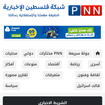
جولة سريعة
PNN مختارات
دولي
محليات
أسرى
رياضة
أقتصاد
منوعات
أفكار
ثقافة وفنون
متفرقات
تقارير مصورة
قالت اسرائيل
سياسة
الشريط الاخباري