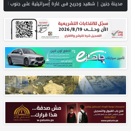
ة PNN .. خبير تربوي يستعرض واقع التعليم بالمصادر المفتوحة وفرص نجاحه في فلسطين. | خلال 300 يوم.. 4091 خرقا إسرائيليا لاتفاق غزة و1254 شهيدا | الدفاع المدني ينتشل جثامين ورفات 19 شهيداً في غزة من تحت أنقاض منزل لعائلة ويواصل البحث عن مفقودين | 8 دول عربية وإسلامية تدين انتهاكات إسرائيل في غزة وتحذر من نسف المسار السياسي | "هيومن رايتس ووتش" تتهم "إسرائيل" بجرائم حرب بعد اغتيال الصحفية آمال خليل في جنوب لبنان | طهران: