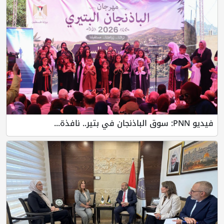
فيديو PNN: سوق الباذنجان في بتير.. نافذة...