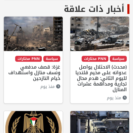
أخبار ذات علاقة
سياسة
PNN مختارات
سياسة
PNN مختارات
(محدث) الاحتلال يواصل
غزة: قصف مدفعي
عدوانه على مخيم قلنديا
ونسف منازل واستهداف
لليوم الثاني: هدم محال
خيام النازحين
تجارية ومداهمة عشرات
منذ يوم
المنازل
منذ يوم