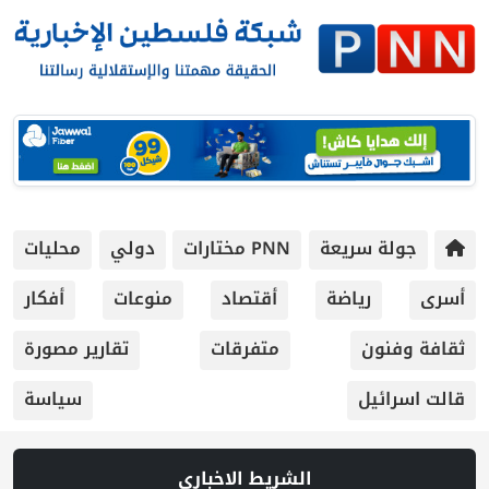
جولة سريعة
PNN مختارات
دولي
محليات
أسرى
رياضة
أقتصاد
منوعات
أفكار
ثقافة وفنون
متفرقات
تقارير مصورة
قالت اسرائيل
سياسة
الشريط الاخباري