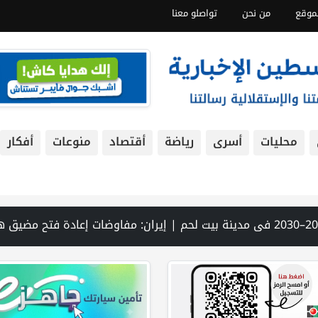
موقع
من نحن
تواصلو معنا
محليات
أسرى
رياضة
أقتصاد
منوعات
أفكار