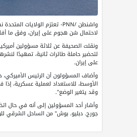
واشنطن /PNN- تعتزم الولايات ا
لاحتمال شن هجوم على إيران، وفق ما أفا
ونقلت الصحيفة عن ثلاثة مسؤولين أميركيين،
لتحضير حاملة طائرات ثانية، تمهيدًا لنش
على إيران.
وأضاف المسؤولون أن الرئيس الأميركي، دون
الأوسط، للاستعداد لعملية عسكرية، إذا ف
وقد يتغير الوضع".
وأشار أحد المسؤولين إلى أنه في حال اتخاذ
جورج. دبليو. بوش" من الساحل الشرقي للو