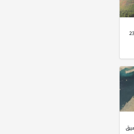
غرب كندا تدمر 230
ضيق