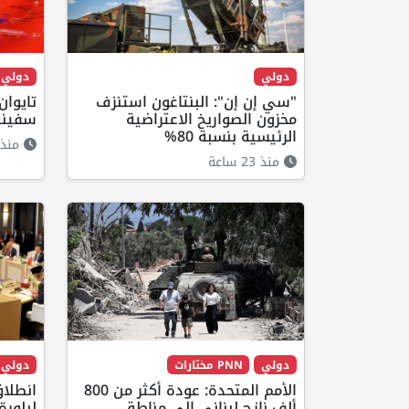
دولي
دولي
"سي إن إن": البنتاغون استنزف
مخزون الصواريخ الاعتراضية
سفينة 
الرئيسية بنسبة 80%
منذ 21 ساع
منذ 23 ساعة
دولي
PNN مختارات
دولي
الأمم المتحدة: عودة أكثر من 800
انطلاق
ألف نازح لبناني إلى مناطق
لبلور