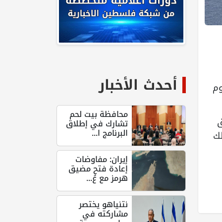
أحدث الأخبار
وم
محافظة بيت لحم
ق
تشارك في إطلاق
البرنامج ا...
لك
إيران: مفاوضات
إعادة فتح مضيق
هرمز مع عُ...
نتنياهو يختصر
مشاركته في