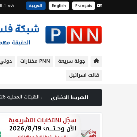
Français
English
العربية
خدمات ال
جولة سريعة
PNN مختارات
دولي
قالت اسرائيل
رية اقتصاد بيت لحم وغرفة التجارة وبلدية الخضر ينظمون جولة باسواق الخضر لمرابة التزام التجار بشروط السلامة | الهيئة العامة للمدن الصناعية تنظم جولة في مدينة أريحا الصناعية الزراعية لتعزيز الاستثمارات | المحكمة العليا تجمد تحويل أموال للحريديين والمستوطنات صودق عليها بالكنيست | مصادر عبرية: مقتل جنديين وإصابة 7 آخرين بانفجار عبوة استهدفت قوة للاحتلال في جنوب لبنان | محافظ جنين يطلع ممثل الاتحاد الأوروبي على تصاعد انتهاكات الاحتلال والتوسع الاستعماري | الاحتلال يواصل اقتحام مخيم قلنديا ويعتدي على الصحفيين ويغلق عدة مداخل بالسواتر الترابية | الهجوم على بلدة تل: تحقيق الجيش الإسرائيلي يلمح إلى مقتل الجندي بنيران جنود أو مستوطنين | انطلاق اجتماع وزاري في عمان لبلورة موقف مشترك بشأن القدس | الطبيب الأسير حسام أبو صفية يتعرض لأعنف تعذيب إسرائيلي ومصاب بكسور في الصدر | يسرائيل هيوم: توقيع اتفاقية قانونية بشأن تحديد العلاقات بين الجيش الإسرائيلي وقوة الاستقرار الدولية | الأمم المتحدة: عودة أكثر من 800 ألف نازح لبناني إلى مناطق سكنهم
الشريط الاخباري