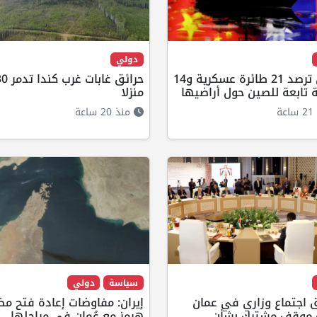
دولي
تايوان ترصد 21 طائرة عسكرية و14
حرائق غابات 
تابعة للصين حول أراضيها
منزلا
ة
منذ 20 ساعة
سياسة
دولي
 اجتماع وزاري في عمان
إيران: مفاوضات إعادة فتح م
ة موقف مشترك بشأن
هرمز مع عُمان في مراحلها