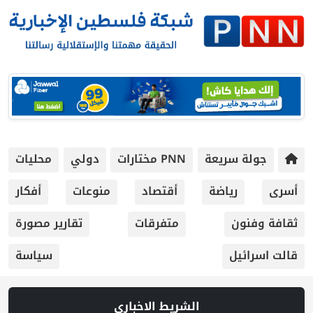
جولة سريعة
PNN مختارات
دولي
محليات
أسرى
رياضة
أقتصاد
منوعات
أفكار
ثقافة وفنون
متفرقات
تقارير مصورة
قالت اسرائيل
سياسة
الشريط الاخباري