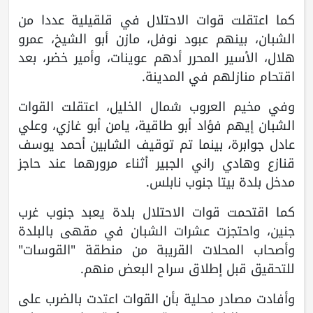
كما اعتقلت قوات الاحتلال في قلقيلية عددا من
الشبان، بينهم عبود نوفل، مازن أبو الشيخ، عمرو
هلال، الأسير المحرر أدهم عوينات، وأمير خضر، بعد
اقتحام منازلهم في المدينة.
وفي مخيم العروب شمال الخليل، اعتقلت القوات
الشبان إيهم فؤاد أبو طاقية، يامن أبو غازي، وعلي
عادل جوابرة، بينما تم توقيف الشابين أحمد يوسف
قنازع وهادي راني الجبير أثناء مرورهما عند حاجز
مدخل بلدة بيتا جنوب نابلس.
كما اقتحمت قوات الاحتلال بلدة يعبد جنوب غرب
جنين، واحتجزت عشرات الشبان في مقهى بالبلدة
وأصحاب المحلات القريبة من منطقة "القوسات"
للتحقيق قبل إطلاق سراح البعض منهم.
وأفادت مصادر محلية بأن القوات اعتدت بالضرب على