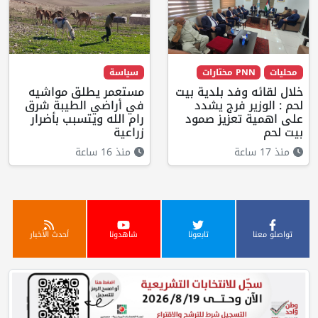
محليات
PNN مختارات
سياسة
خلال لقائه وفد بلدية بيت
مستعمر يطلق مواشيه
لحم : الوزير فرج يشدد
في أراضي الطيبة شرق
على اهمية تعزيز صمود
رام الله ويتسبب بأضرار
بيت لحم
زراعية
منذ 17 ساعة
منذ 16 ساعة
تواصلو معنا
تابعونا
شاهدونا
أحدث الأخبار