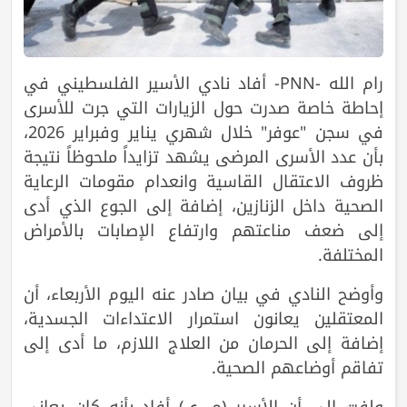
رام الله -PNN- أفاد نادي الأسير الفلسطيني في
إحاطة خاصة صدرت حول الزيارات التي جرت للأسرى
في سجن "عوفر" خلال شهري يناير وفبراير 2026،
بأن عدد الأسرى المرضى يشهد تزايداً ملحوظاً نتيجة
ظروف الاعتقال القاسية وانعدام مقومات الرعاية
الصحية داخل الزنازين، إضافة إلى الجوع الذي أدى
إلى ضعف مناعتهم وارتفاع الإصابات بالأمراض
المختلفة.
وأوضح النادي في بيان صادر عنه اليوم الأربعاء، أن
المعتقلين يعانون استمرار الاعتداءات الجسدية،
إضافة إلى الحرمان من العلاج اللازم، ما أدى إلى
تفاقم أوضاعهم الصحية.
ولفت إلى أن الأسير (م. ي) أفاد بأنه كان يعاني