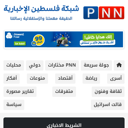
جولة سريعة
PNN مختارات
دولي
محليات
أسرى
رياضة
أقتصاد
منوعات
أفكار
ثقافة وفنون
متفرقات
تقارير مصورة
قالت اسرائيل
سياسة
الشريط الاخباري