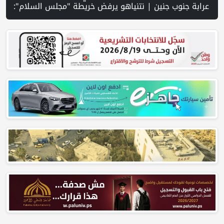
ء لبناء 627 وحدة استيطانية في رام الله | إجلاء طبي عبر معبر رفح شمل 78 شخصا | تقرير PNN : تصاعد عمليات هدم المنازل في مسافر يطا... عائلات بلا مأوى وحقوقيون يحذرون من انتهاك الحق في السكن | عشرات المستوطنين يقتحمون الأقصى ويؤدون طقوسًا تلمودية | مركز الاتصال الحكومي يرصد أهم ا