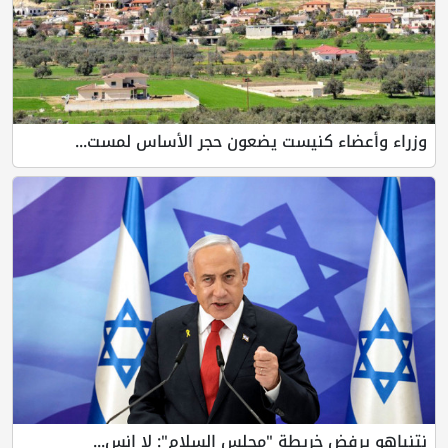
وزراء وأعضاء كنيست يضعون حجر الأساس لمست...
نتنياهو يرفض خريطة "مجلس السلام": لا انس...