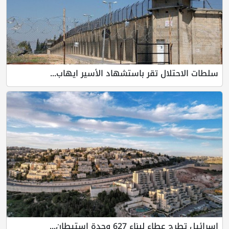
سلطات الاحتلال تقر باستشهاد الأسير ايهاب...
إسرائيل تطرح عطاء لبناء 627 وحدة استيطان...