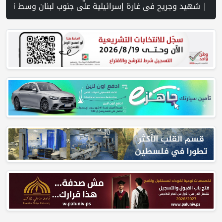
وم.. 4091 خرقا إسرائيليا لاتفاق غزة و1254 شهيدا | الدفاع المدني ينتشل جثامين ورفات 19 شهيداً في غزة من تحت أنقاض منزل لعائلة ويواصل البحث عن مفقودين | 8 دول عربية وإسلامية تدين انتهاكات إسرائيل في غزة وتحذر من نسف المسار السياسي | "هيومن رايتس ووتش" تتهم "إسرائيل" بجرائم حرب بعد اغتيال الصحفية آمال خليل في جنوب لبنان | طهران: مضيق هرمز سيظل مغلقا حتى تنتهي التهديدات ضد إيران | بدعم من الحكومة الكندية لجنة الانتخابا