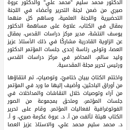
الدكتور محمد سليم "محمد علي" والدكتور عروة
صبري من ضمن لجنة التحرير وأعضاء في اللجنة
التحضيرية واللجنة العلمية، وساهم كل منهم
ا
بمقال في الكتاب، علاوة على مساهمة الدكتور
يوسف النتشة، مدير مركز دراسات القدس، بمقال
عن الزاوية القادرية مشاركًا في ذلك الأستاذ عزيز
العصا، وتولى رئاسة إحدى جلسات المؤتمر الدكتور
وليد سالم، المحاضر في مركز دراسات القدس
ورئيس تحرير مجلة المقدسية.
واختتم الكتابُ ببيان ختاميّ، وتوصياتٍ، تم انتقاؤها
من أوراق الباحثين، وأضيف إليها ما ورد في المؤتمر
من آراء وتوصيات خلال النقاشات والمداخلات في
جلسات المؤتمر، وم
لح
ق بمجموعة من الصور
الفوتوغرافية لفعاليات المؤتمر. وقام على تحرير
الكتاب هيئة تألفت من أ. د. عروة عكرمة صبري، و أ.
د. محمد سليم محمد علي، والاستاذ عزيز العصا