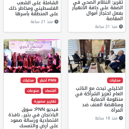
تقرير: النظام الصحي في
الشاملة على الشعب
الضفة على حافة الانهيار
الفلسطيني ومخاطر ذلك
بفعل احتجاز أموال
على المنطقة بأسرها
المقاصة
منذ 21 ساعة
منذ 21 ساعة
محليات
PNN أخبار
محليات
الخليلي تبحث مع النائب
أقتصاد
منوعات
العام تعزيز الشراكة في
منظومة الحماية
تقارير مصورة
ومناهضة العنف ضد
فيديو PNN: سوق
المرأة
الباذنجان في بتير.. نافذة
منذ 18 ساعة
اقتصادية ورسالة صمود
على أرض والتمسك