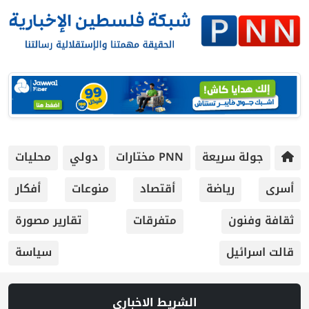
جولة سريعة
PNN مختارات
دولي
محليات
أسرى
رياضة
أقتصاد
منوعات
أفكار
ثقافة وفنون
متفرقات
تقارير مصورة
قالت اسرائيل
سياسة
الشريط الاخباري