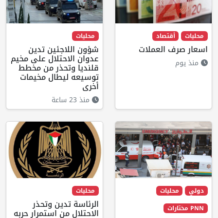
محليات
أقتصاد
محليات
اسعار صرف العملات
شؤون اللاجئين تدين
عدوان الاحتلال على مخيم
منذ يوم
قلنديا وتحذر من مخطط
توسيعه ليطال مخيمات
أخرى
منذ 23 ساعة
دولي
محليات
محليات
الرئاسة تدين وتحذر
PNN مختارات
الاحتلال من استمرار حربه