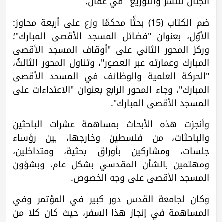
الجنان للنشر والتوزيع" في عمّان.
ضم الكتاب (15) بحثًا محكمًا
وزع
على أربعة محاورَ:
الأوّل، بعنوان "فضائل المسجد الأقصى المبارك"؛
وركز المحور الثاني على "أوقاف المسجد ال
أ
قصى
المبارك وعمارته عبر العصور"، وتناول المحور الثالثُ،
"الحركة العلمية والوظائف في المسجد الأقصى
المبارك"
،
وجاء المحور الرابع بعنوان "الاعتداءات على
المسجد ال
أق
صى المبارك".
و
أنجزت هذه الأبحاث بمساهمة عشرات الباحثين
والباحثات، من فلسطين وخارجها، بين رؤساء
جلسات، ومشاركين بأوراق بحثية، ومتداخلين،
ومهتمين بالشأن المقدسي بشكل عام، وبشؤون
المسجد الأقصى على وجه الخصوص.
و
كان لجامعة القدس دور كبير في المؤتمر وفي
المساهمة في
إ
نجاز هذا السفر، حيث كان كلا من