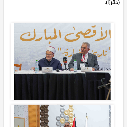
(مقررًا).