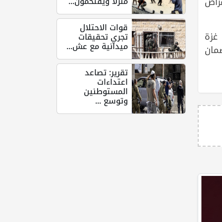
منزلا ويقتحمون...
مراض
قوات الاحتلال
غزة
تجري تحقيقات
ميدانية مع عش...
مان
تقرير: تصاعد
اعتداءات
المستوطنين
وتوسع ...