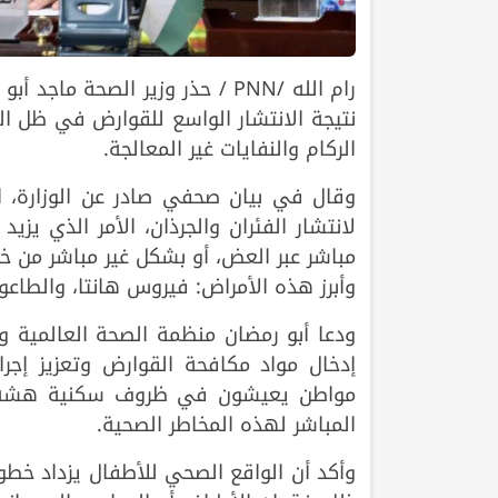
رام الله /PNN / حذر وزير الصح
نتيجة الانتشار الواسع للقوارض في ظل التد
الركام والنفايات غير المعالجة.
وقال في بيان صحفي صادر عن الوزارة، ال
لانتشار الفئران والجرذان، الأمر الذي ي
مباشر عبر العض، أو بشكل غير مباشر من خلال
وأبرز هذه الأمراض: فيروس هانتا، والطاعون،
ودعا أبو رمضان منظمة الصحة العالمية وك
إدخال مواد مكافحة القوارض وتعزيز إجر
مواطن يعيشون في ظروف سكنية هشة، 
المباشر لهذه المخاطر الصحية.
وأكد أن الواقع الصحي للأطفال يزداد خطور