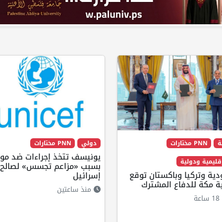
ة
PNN مختارات
دولي
PNN مختارات
يونيسف تتخذ إجراءات ضد م
إقليمية ودولية
بسبب «مزاعم تجسس» لصالح
ية وتركيا وباكستان توقع
إسرائيل
ة مكة للدفاع المشترك
منذ ساعتين
ة