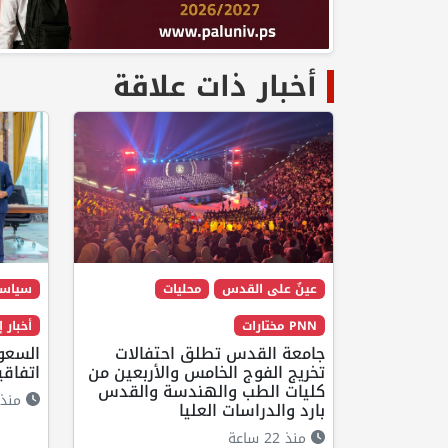
أخبار ذات علاقة
عينٌ على القدس
محليات
سياس
PNN مختارات
أخبار 
جامعة القدس تطلق احتفالات
السعود
تخريج الفوج الخامس والأربعين من
اتفاقي
كليات الطب والهندسة والقدس
منذ 18 ساع
بارد والدراسات العليا
منذ 22 ساعة