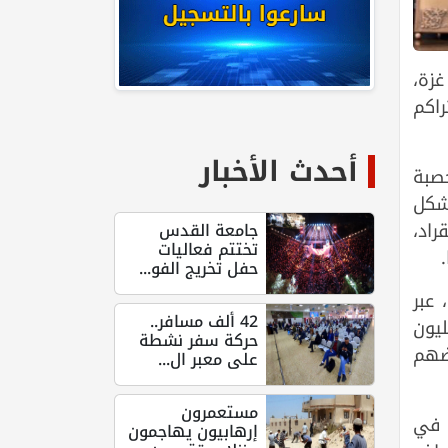
غزة،
راكم
أحدث الأخبار
خصبة
بشكل
راد،
جامعة القدس
تختتم فعاليات
حفل تخريج الفو...
 عبر
42 ألف مسافر..
يون
حركة سفر نشطة
ضهم
على معبر ال...
مستعمرون
ا في
إرهابيون يهاجمون