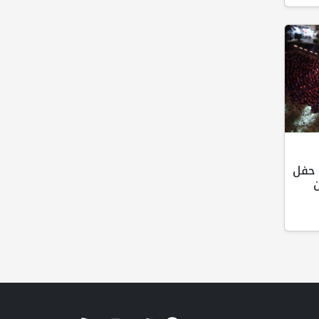
 حفل
ن