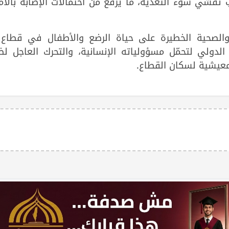
 تفشي سوء التغذية، ما يرفع من احتمالات الإصابة بالأ
 والصحية الخطيرة على حياة الرضع والأطفال في قطاع 
لدولي لتحمّل مسؤولياته الإنسانية، والتحرك العاجل لض
معيشية لسكان القطاع.