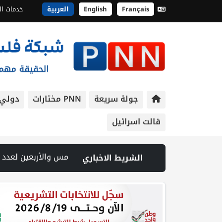
Français
English
العربية
خدمات ال
جولة سريعة
PNN مختارات
دولي
قالت اسرائيل
نصب حاجزا عسكريا في نعلين غرب رام الله | 3 إصابات برصاص الاحتلال شمال خان يونس | الكابينت الإسرائيلي يواصل الأحد بحث ملف غزة وسط ضغوط أميركية لوقف إطلاق النار | لجنة إدارة غزة تختتم أول ورشة عمل لإطلاق التعافي المبكر بغزة | حرس الثورة: الولايات المتحدة وإسرائيل لم تحققا أهدافهما في الحرب ضد إيران | 10 قتلى بهجوم حوثي على مأرب.. والجيش اليمني يعلن تنفيذ عمليات عسكرية ضد الحوثيين في عدة محاور | مسيّرة حزب الله تستهدف قوة إسرائيلية... وواشنطن تمنع غارات واسعة على الجنوب | مقتل ثلاثة أشخاص بينهم طفل في هجوم روسي على كييف | ارتفاع أسعار النفط | "كبار قادة الجيش الأمريكي يبحثون عن مخرج من حرب إيران | الحرب في الخليج | تقدم نحو اتفاق بشأن هرمز.. ومسودة لترتيبات الملاحة | حالة الطقس: ارتفاع طفيف وموجة حر شديدة اعتبارا من الغد | يونيسف تتخذ إجراءات ضد موظف بسبب «مزاعم تجسس» لصالح إسرائيل | مستوطنون يهاجمون قرية أبو نجيم ويصيبون مواطنا ويعتدون على طواقم الإسعاف | نادي الأسير: تجديد أمرَ منع زيارات الأسرى إجراء يمكّن
الشريط الاخباري