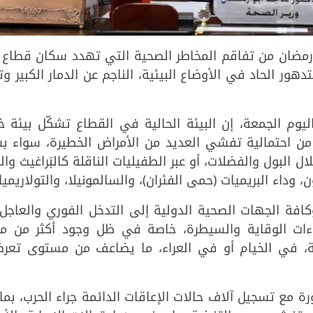
ة ماجد أبو رمضان من تفاقم المخاطر الصحية التي تهدد سكان قطاع 
هور الحاد في الأوضاع البيئية، الناجم عن الدمار الكبير وت
يوم الجمعة، إن البيئة الحالية في القطاع تشكّل بيئة 
زيد من احتمالية تفشي العديد من الأمراض الخطيرة، سواء 
 البول والفضلات، أو عبر الطفيليات الناقلة كالبَراغيث والق
 وداء البريميات (حمى الفئران)، والسالمونيلا، والتولاريميا.
افة الجهات الصحية الدولية إلى التدخل الفوري والعاجل،
اءات الوقاية والسيطرة، خاصة في ظل وجود أكثر من مل
في الخيام أو في العراء، ما يضاعف من مستوى تعر
ة مع تسجيل آلاف حالات الإعاقات الدائمة جراء الحرب، بم