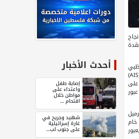
نجاح
قدة
أحدث الأخبار
ظبي
الوطنية (أدنوك) لجأت إلى إيقاف تشغيل أجهزة الإرسال والاستقبال الخاصة بنظام التعريف الآلي (AIS)
على
إصابة طفل
واعتداء على
عبور
مواطن خلال
اقتحام ...
ة (التي تراجعت من 3.1 مليون برميل
شهيد وجريح في
ملايين برميل من خام
غارة إسرائيلية
على جنوب لب...
اقة غامرت بعبور