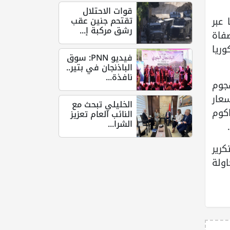
قوات الاحتلال
تقتحم جنين عقب
عبر
رشق مركبة إ...
 مصفاة
ريا
فيديو PNN: سوق
الباذنجان في بتير..
نافذة...
جوم
عار
الخليلي تبحث مع
كوم
النائب العام تعزيز
الشرا...
كرير
اولة