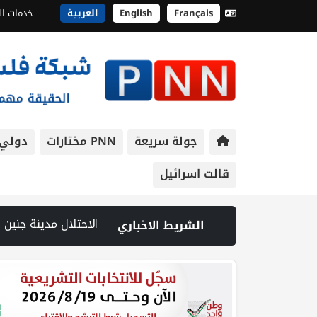
Français
English
العربية
خدمات ال
جولة سريعة
PNN مختارات
دولي
قالت اسرائيل
ين عقب رشق مركبة إسرائيلية بالحجارة | فيديو PNN: سوق الباذنجان في بتير.. نافذة اقتصادية ورسالة صمود على أرض والتمسك بالجذور | الخليلي تبحث مع النائب العام تعزيز الشراكة في منظومة الحماية ومناهضة العنف ضد المرأة | سلطة النقد: ارتفاع نسبة الشمول المالي في فلسطين إلى 73% منتصف عام 2026 | عبر شبكة PNN .. خبير تربوي يستعرض واقع التعليم بالمصادر المفتوحة وفرص نجاحه في فلسطين. | خلال 300 يوم.. 4091 خرقا إسرائيليا لاتفاق غ
الشريط الاخباري