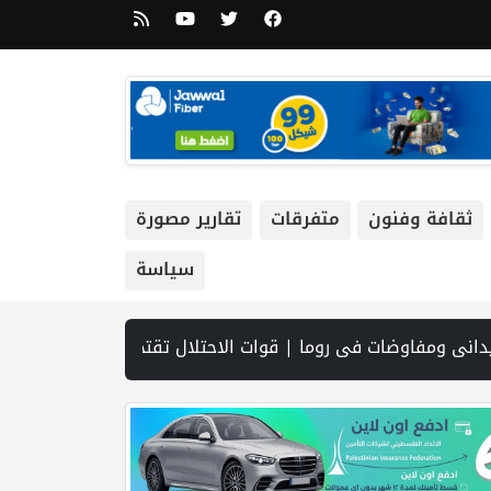
ثقافة وفنون
متفرقات
تقارير مصورة
سياسة
يوقعان اتفاقية لتعزيز جاهزية الانتخابات التشريعية | نتنياهو يوافق على إدخال 50 ألف عامل أجنبي بدلا من العمال الفلسطينيي | الرئاسة تدين وتحذر الاحتلال من استمرار حربه الشاملة على الشعب الفلسطيني ومخاطر ذلك على المنطقة بأسرها | تقرير: النظام الصحي في الضفة على حافة الانهيار بفعل احتجاز أموال المقاصة | نادي الأسير: الاحتلال يعتقل ويحقق ميدانياً مع أكثر من (60) مواطناً من مخيم قلنديا | الاحتلال يقتحم مخيم عسكر شرق نابل