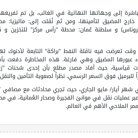
اشرة إلى وجهاتها النهائية في الغالب، بل تم تفريغها 
مليات نقل من سفينة إلى أخرى (STS) خارج المضيق لتأمينها، ومن ثم نُقلت إلى: ماليزيا:
تروناس) و سلطنة عُمان: محطة "رأس مركز" للتخزين و كو
وقت تعرضت فيه ناقلة النفط "براكة" التابعة لأدنوك له
ثناء عبورها المضيق وهي فارغة. هذه المخاطرة دفعت بأس
يات قياسية، حيث أفاد مصدر مطلع بأن إحدى شحنات "زا
 شهر أيار/ مايو الجاري، حيث تجري محادثات مع مصافي ت
بر عمليات نقل في موانئ الفجيرة وصحار العُمانية، في مح
مر الملاحي الأهم في العالم.