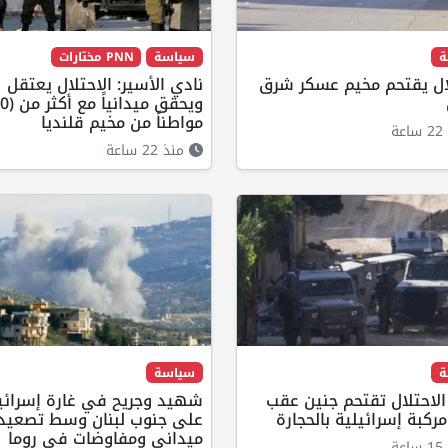
ة
سياسة
PNN مختارات
لال يقتحم مخيم عسكر شرق
نادي الأسير: الاحتلال يعتقل
مواطناً من مخيم قلنديا
ة
منذ 22 ساعة
ة
سياسة
لاحتلال تقتحم جنين عقب
شهيد وجريح في غارة إسرائي
كبة إسرائيلية بالحجارة
على جنوب لبنان وسط تصعيد
ميداني ومفاوضات في روما
ة