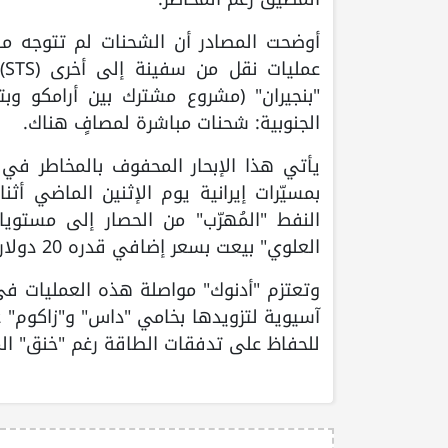
أوضحت المصادر أن الشحنات لم تتوجه مب
ع
"بنجيران" (مشروع مشترك بين أرامكو وب
الجنوبية: شحنات مباشرة لمصافٍ هناك.
يأتي هذا الإبحار المحفوف بالمخاطر في 
بمسيّرات إيرانية يوم الإثنين الماضي أ
النفط "المُهرّب" من الحصار إلى مستو
العلوي" بيعت بسعر إضافي قدره 20 دولاراً للبرميل فوق السعر الرسمي، نظراً لصعوبة التأمين والنقل.
وتعتزم "أدنوك" مواصلة هذه العمليات في
آسيوية لتزويدها بخامي "داس" و"زاكوم" ع
للحفاظ على تدفقات الطاقة رغم "خنق" الم