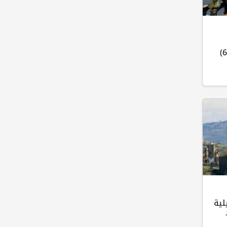
ويحقق ميدانياً مع أكثر من (60)
لية