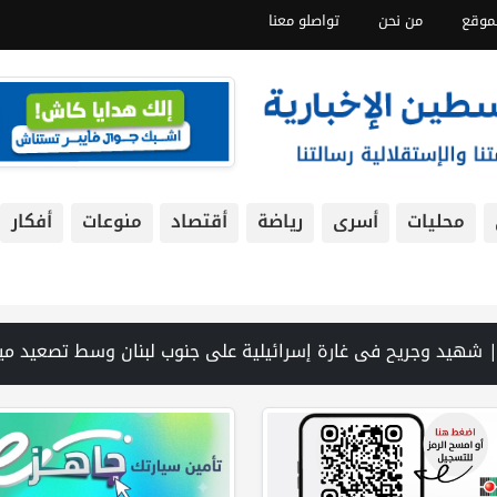
موقع
من نحن
تواصلو معنا
محليات
أسرى
رياضة
أقتصاد
منوعات
أفكار
زة و1254 شهيدا | الدفاع المدني ينتشل جثامين ورفات 19 شهيداً في غزة من تحت أنقاض منزل لعائلة ويواصل البحث عن مفقودين | 8 دول عربية وإسلامية تدين انتهاكات إسرائيل في غزة وتحذر من نسف المسار السياسي | "هيومن رايتس ووتش" تتهم "إسرائيل" بجرائم حرب بعد اغتيال الصحفية آمال خليل في جنوب لبنان | طهران: مضيق هرمز سيظل مغلقا حتى تنتهي التهديدات ضد إيران | بدعم من الحكومة الكندية لجنة الانتخابات وبرنامج الأمم المتحدة الإنمائي 