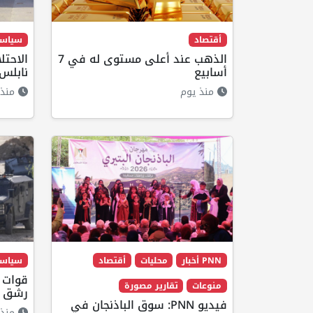
أقتصاد
سياس
الذهب عند أعلى مستوى له في 7
الاحت
أسابيع
نابلس
منذ يوم
منذ 22 ساع
PNN أخبار
محليات
أقتصاد
سياس
قوات ا
منوعات
تقارير مصورة
رشق مر
فيديو PNN: سوق الباذنجان في
منذ 15 ساع