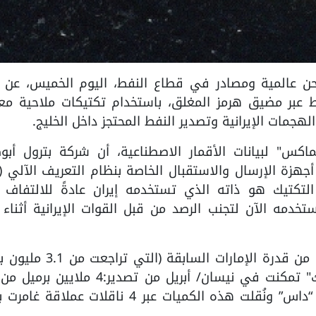
ركات شحن عالمية ومصادر في قطاع النفط، اليوم الخميس، عن 
ط عبر مضيق هرمز المغلق، باستخدام تكتيكات ملاحية مع
هجمات الإيرانية وتصدير النفط المحتجز داخل الخليج.
ماكس" لبيانات الأقمار الاصطناعية، أن شركة بترول أبو
لتكتيك هو ذاته الذي تستخدمه إيران عادةً للالتفاف 
ستخدمه الآن لتجنب الرصد من قبل القوات الإيرانية أثناء 
رغم أن الكميات المصدرة تمثل جزءاً ضئيلاً من قدرة الإمارات السابق
يومياً إلى أقل من مليونين)، إلا أن "أدنوك" تمكنت في نيسان/ أبريل من تصدير:4 
“زاكوم العلوي” و 2 مليون برميل من خام “داس” ونُقلت هذه الكميات عبر 4 ناقلات عمل