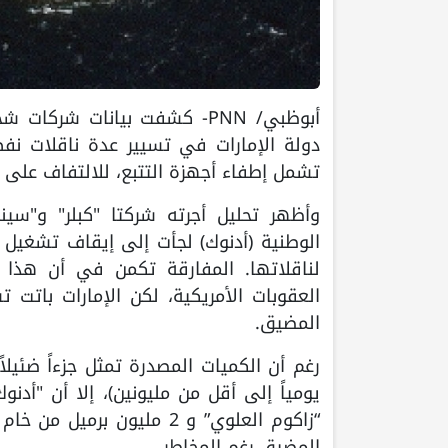
أبوظبي/ PNN- كشفت بيانات ش
دولة الإمارات في تسيير عدة ناقلات نف
تشمل إطفاء أجهزة التتبع، للالتفاف على ال
وأظهر تحليل أجرته شركتا "كبلر" و"سين
لناقلاتها. المفارقة تكمن في أن هذا ا
العقوبات الأمريكية، لكن الإمارات باتت ت
المضيق.
المضيق رغم المخاطر.