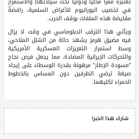
تعتبره ممراً محلياً ودولياً تحت سيادتها) والاستمرار
في تخصيب اليورانيوم للأغراض السلمية، رافضةً
مقايضة هذه الملفات بوقف الحرب.
ويأتي هذا الترقب الدبلوماسي في وقت لا يزال
فيه مضيق هرمز يشهد حالة من الشلل الملاحي،
وسط استمرار التعزيزات العسكرية الأمريكية
والتحركات الإيرانية المضادة، مما يجعل فرص نجاح
"مسودة الإطار" مرهونة بقدرة الوسطاء على إيجاد
صيغة ترضي الطرفين دون المساس بالخطوط
الحمراء لكليهما.
شارك هذا الخبر!