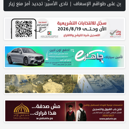
على جنوب لبنان وسط تصعيد ميداني ومفاوضات في روما | قوات الاحتلال تقتحم جنين عقب رشق مركبة إسرائيلية بالحجارة | فيديو PNN: سوق الباذنجان في بتير.. نافذة اقتصادية ورسالة صمود على أرض والتمسك بالجذور | الخليلي تبحث مع النائب العام تعزيز الشراكة في منظومة الحماية ومناهضة العنف ضد المرأة | سلطة النقد: ارتفاع نسبة الشمول المالي في فلسطين إلى 73% منتصف عام 2026 | عبر شبكة PNN .. خبير تربوي يستعرض واقع التعليم بالمصادر المفتوحة وفر