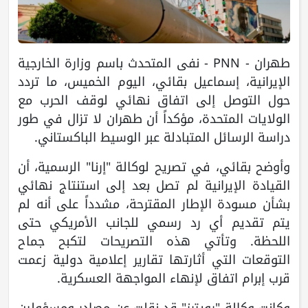
طهران - PNN - نفى المتحدث باسم وزارة الخارجية
الإيرانية، إسماعيل بقائي، اليوم الخميس، ما تردد
حول التوصل إلى اتفاق نهائي لوقف الحرب مع
الولايات المتحدة، مؤكداً أن طهران لا تزال في طور
دراسة الرسائل المتبادلة عبر الوسيط الباكستاني.
وأوضح بقائي، في تصريح لوكالة "إرنا" الرسمية، أن
القيادة الإيرانية لم تصل بعد إلى استنتاج نهائي
بشأن مسودة الإطار المقترحة، مشدداً على أنه لم
يتم تقديم أي رد رسمي للجانب الأمريكي حتى
اللحظة. وتأتي هذه التصريحات لتكبح جماح
التوقعات التي أثارتها تقارير إعلامية دولية زعمت
قرب إبرام اتفاق لإنهاء المواجهة العسكرية.
وكانت وكالة "رويترز" قد نقلت عن مصادر ومسؤولين