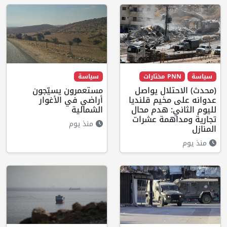
سياسة
PNN مختارات
سياسة
(محدث) الاحتلال يواصل
مستعمرون يسيّجون
عدوانه على مخيم قلنديا
أراضي في الأغوار
لليوم الثاني: هدم محال
الشمالية
تجارية ومداهمة عشرات
منذ يوم
المنازل
منذ يوم