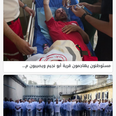
مستوطنون يهاجمون قرية أبو نجيم ويصيبون م...