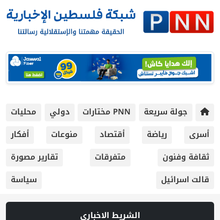
جولة سريعة
PNN مختارات
دولي
محليات
أسرى
رياضة
أقتصاد
منوعات
أفكار
ثقافة وفنون
متفرقات
تقارير مصورة
قالت اسرائيل
سياسة
الشريط الاخباري