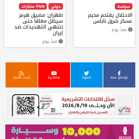
سياسة
دولي
PNN مختارات
الاحتلال يقتحم مخيم
طهران: مضيق هرمز
عسكر شرق نابلس
سيظل مغلقا حتى
تنتهي التهديدات ضد
منذ يوم
إيران
منذ يوم
تواصلو معنا
تابعونا
شاهدونا
أحدث الأخبار