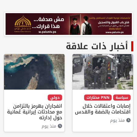
أخبار ذات علاقة
سياسة
PNN مختارات
دولي
إصابات واعتقالات خلال
انفجاران بهرمز بالتزامن
اقتحامات بالضفة والقدس
مع محادثات إيرانية عُمانية
حول إدارته
منذ يوم
منذ يوم