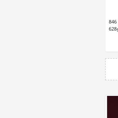
ووفق آخر معطيات وزارة الصحة في غزة، ارتفعت حصيلة الشهداء منذ اتفاق وقف إطلاق النار إلى 846
شهيدًا و2418 إصابة، فيما بلغت الحصيلة الإجمالية منذ 7 تشرين الأول/ أكتوبر 2023 نحو 72 ألفًا و628