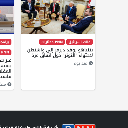
قالت اسرائيل
PNN مختارات
برامجن
نتنياهو يوفد ديرمر إلى واشنطن
PNN مختارات
لاحتواء "التوتر" حول اتفاق غزة
منذ يوم
يستعرض
المفت
فلسطي
منذ 