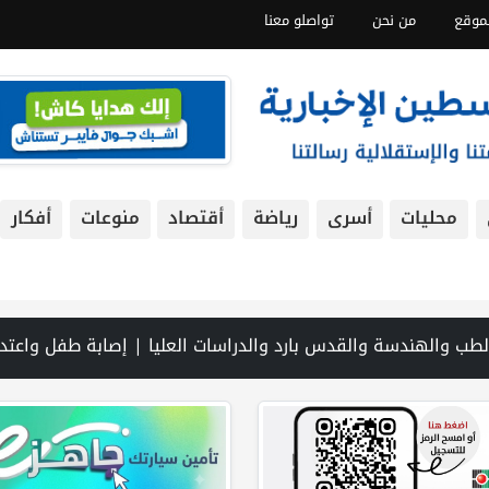
موقع
من نحن
تواصلو معنا
محليات
أسرى
رياضة
أقتصاد
منوعات
أفكار
بحث مع النائب العام تعزيز الشراكة في منظومة الحماية ومناهضة العنف ضد المرأة | سلطة النقد: ارتفاع نسبة الشمول المالي في فلسطين إلى 73% منتصف عام 2026 | عبر شبكة PNN .. خبير تربوي يستعرض واقع التعليم بالمصادر المفتوحة وفرص نجاحه في فلسطين. | خلال 300 يوم.. 4091 خرقا إسرائيليا لاتفاق غزة و54