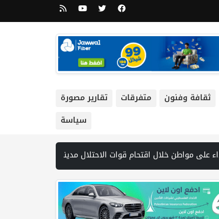
ثقافة وفنون
متفرقات
تقارير مصورة
سياسة
12 شهيدا | الدفاع المدني ينتشل جثامين ورفات 19 شهيداً في غزة من تحت أنقاض منزل لعائلة ويواصل البحث عن مفقودين | 8 دول عربية وإسلامية تدين انتهاكات إسرائيل في غزة وتحذر من نسف المسار السياسي | "هيومن رايتس ووتش" تتهم "إسرائيل" بجرائم حرب بعد اغتيال الصحفية آمال خليل في جنوب لبنان | طهران: م