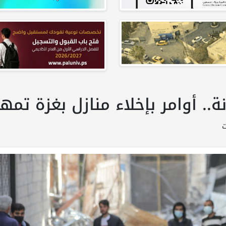
ة.. أوامر بإخلاء منازل بغزة تمه