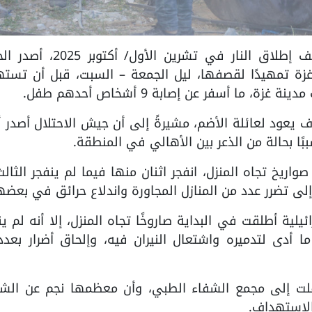
غزة /PNN- للمرة الأولى منذ اتفاق وقف إطلاق النار في تشرين الأ
 غزة تمهيدًا لقصفها، ليل الجمعة – السبت، قبل أن تست
 ما أسفر عن إصابة 9 أشخاص أحدهم طفل.
 يعود لعائلة الأضم، مشيرةً إلى أن جيش الاحتلال أصدر أ
بًا بحالة من الذعر بين الأهالي في المنطقة.
بحسب مصادر، أطلقت الطائرات الحربية 3 صواريخ تجاه المنزل، انفجر اثنان منها فيما لم ينفجر الث
إلى تضرر عدد من المنازل المجاورة واندلاع حرائق في بعضه
ية أطلقت في البداية صاروخًا تجاه المنزل، إلا أنه لم ين
ا أدى لتدميره واشتعال النيران فيه، وإلحاق أضرار بعد
نُقلت إلى مجمع الشفاء الطبي، وأن معظمها نجم عن الشظ
لاستهداف.