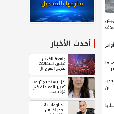
ول/ أكتوبر 2025، أصدر الجيش
هدف
أحدث الأخبار
وامر
جامعة القدس
الث، ما
تطلق احتفالات
تخريج الفوج ال...
ا.
فجر،
هل يستطيع ترامب
تغيير المعادلة في
د من
غزة؟ ب...
الدبلوماسية
ايا
الحديثة: من