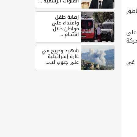
القنوات الرسمية ...
اطق
إصابة طفل
واعتداء على
مواطن خلال
القطاع على
اقتحام ...
حركة
شهيد وجريح في
غارة إسرائيلية
ل في
على جنوب لب...