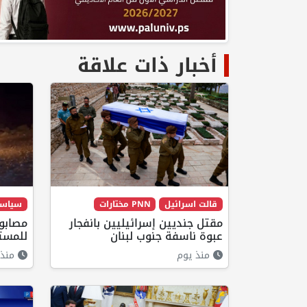
أخبار ذات علاقة
قالت اسرائيل
PNN مختارات
سياس
مقتل جنديين إسرائيليين بانفجار
مصابو
عبوة ناسفة جنوب لبنان
للمست
منذ يوم
منذ 