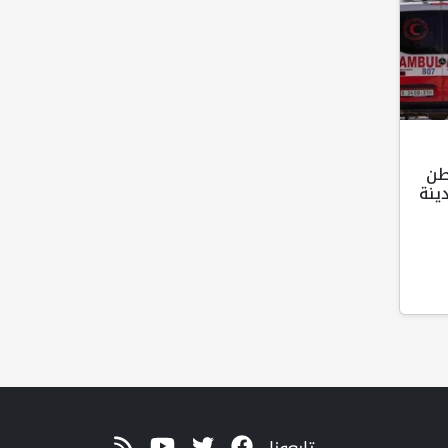
طن
ينة