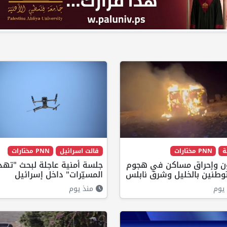
ة
PNN مختارات
قالت اسرائيل
PNN مختارات
ن وإحراق مساكن في هجوم
جلسة أمنية عاجلة لبحث "تهد
وطنين بالخليل وشرق نابلس
المسيّرات" داخل إسرائيل
يوم
منذ يوم