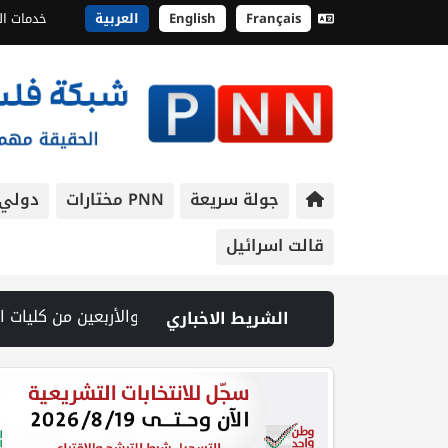
Français
English
العربية
خدمات ال
جولة سريعة
PNN مختارات
دولي
قالت اسرائيل
داء على مواطن خلال اقتحام قوات الاحتلال مدينة جنين | شهيد وجريح في غارة إسرائيلية على جنوب لبنان وسط تصعيد ميداني ومفاوضات في روما | قوات الاحتلال تقتحم جنين عقب رشق مركبة إسرائيلية بالحجارة | فيديو PNN: سوق الباذنجان في بتير.. نافذة اقتصادية ورسالة صمود على أرض والتمسك بالجذور | الخليلي ت
الشريط الاخباري