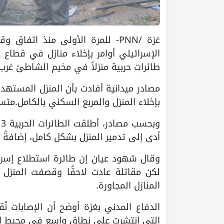
الإسرائيلي أوامر بإخلاء منازل في قطاع
طائرات حربية منزلاً في مخيم الشاطئ غرب مدينة غزة،
مصادر ميدانية أفادت بأن المنزل المستهدف
بإخلاء المنزل والمربع السكني بالكامل.متسب
و
أدى إلى تدمير المنزل بشكل كامل، إضافةً 
وقال شهود عيان إن طائرة استطلاع إسرائيل
لكن مقاتلة عادت لاحقًا وقصفت المنزل م
المنازل المجاورة.
الدفاع المدني بغزة أوضح أن الإصابات 
التي انتشرت على نطاق واسع في محيط ا