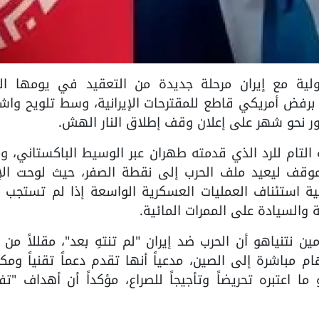
اجهة الدولية مع إيران مرحلة جديدة من التعقيد في يومها ال
فض أمريكي قاطع للمقترحات الإيرانية، وسط تلويح واش
رور نحو شهر على إعلان وقف إطلاق النار الهش.
التام للرد الذي قدمته طهران عبر الوسيط الباكستاني، وا
 الموقف ليعيد ملف الحرب إلى نقطة الصفر، حيث لوحت الإ
نية استئناف العمليات العسكرية الواسعة إذا لم تستجب إ
والسيادة على الممرات المائية.
ين نتنياهو أن الحرب ضد إيران "لم تنتهِ بعد"، مقللاً من
ام مباشرة إلى الصين، مدعياً أنها تقدم دعماً تقنياً ومك
ما اعتبره تحريضاً وتأجيجاً للصراع، مؤكداً أن أهداف "ت