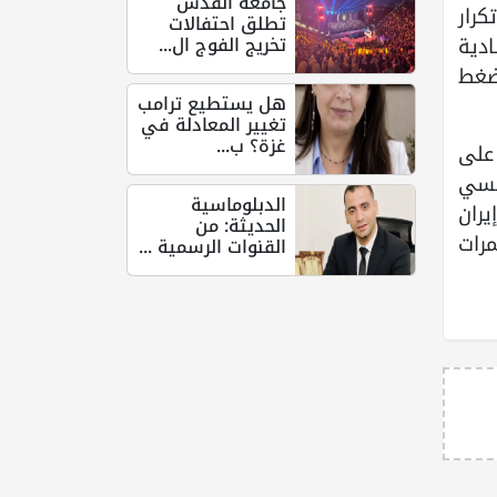
جامعة القدس
رار
تطلق احتفالات
تخريج الفوج ال...
ادية
ضغط
هل يستطيع ترامب
تغيير المعادلة في
غزة؟ ب...
على
رنسي
الدبلوماسية
ران
الحديثة: من
ضمان أمن الممرات
القنوات الرسمية ...