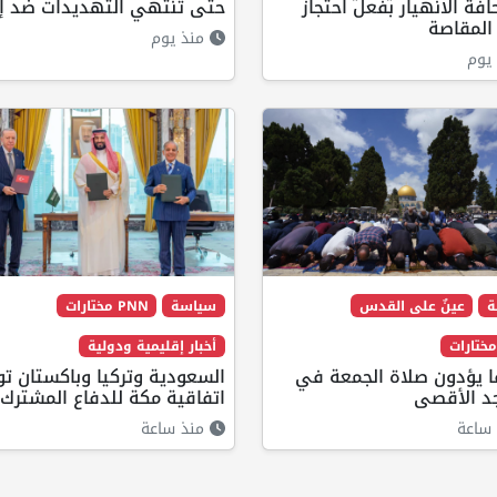
فة الانهيار بفعل احتجاز
حتى تنتهي التهديدات ضد إي
المقاصة
منذ يوم
يوم
ة
عينٌ على القدس
سياسة
PNN مختارات
أخبار إقليمية ودولية
لفا يؤدون صلاة الجمعة في
السعودية وتركيا وباكستان ت
د الأقصى
اتفاقية مكة للدفاع المشترك
ساعة
منذ ساعة