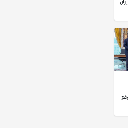
ران
وقع