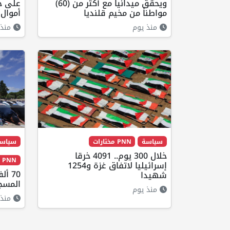
ويحقق ميدانياً مع أكثر من (60)
على حا
مواطناً من مخيم قلنديا
أموال 
منذ يوم
منذ 
سياسة
PNN مختارات
سياس
خلال 300 يوم.. 4091 خرقا
PNN مختارات
إسرائيليا لاتفاق غزة و1254
70 أ
شهيدا
المسج
منذ يوم
منذ 