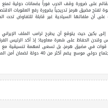
ئم على ضرورة وقف الحرب فوراً بضمانات دولية تمنع تك
طوة لفتح مضيق هرمز تدريجياً بضرورة رفع العقوبات الاقتص
 على أن ملفاتها السيادية غير قابلة للتفاوض تحت ال
 إلى بكين حيث يتوقع أن يطرح ترامب الملف الإيراني 
ريس ولندن الحفاظ على شعرة معاوية؛ إذ أكد الرئيس الف
شر قوات في مضيق هرمز، بل تسعى لمهمة تنسيقية مع إي
لتأمين الملاحة، تزامناً مع ترتيبات لعقد اجتماع دولي موسع يضم أكثر من 40 دولة ل