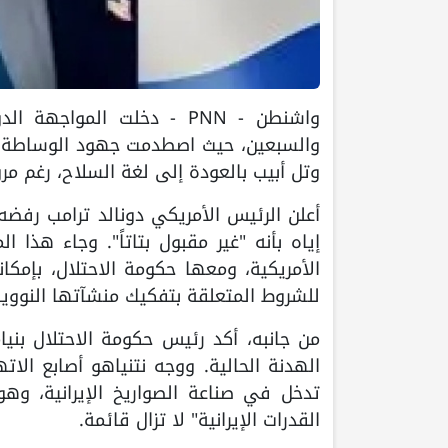
واشنطن - PNN - دخلت المو
والسبعين، حيث اصطدمت جهود الوساطة بر
وتل أبيب بالعودة إلى لغة السلاح، رغم م
أعلن الرئيس الأمريكي دونالد ترامب رفضه 
إياه بأنه "غير مقبول بتاتاً". وجاء هذا
الأمريكية، ومعها حكومة الاحتلال، بإمكا
للشروط المتعلقة بتفكيك منشآتها النووية 
من جانبه، أكد رئيس حكومة الاحتلال بنيام
الهدنة الحالية. ووجه نتنياهو أصابع الاته
تدخل في صناعة الصواريخ الإيرانية، وهو 
القدرات الإيرانية" لا تزال قائمة.