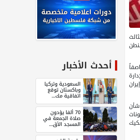
ثالث
نطن
أحدث الأخبار
صفاً
دارة
يران
السعودية وتركيا
وباكستان توقع
اتفاقية مك...
 شأن
70 ألفا يؤدون
ونات
صلاة الجمعة في
فكيك
المسجد الأق...