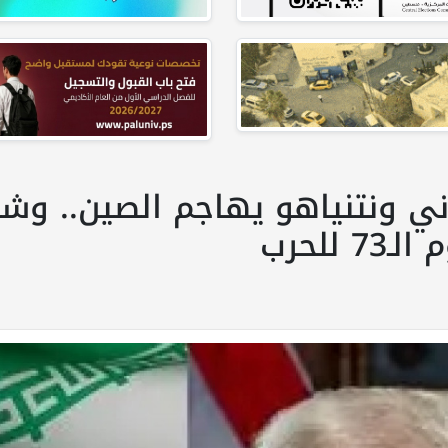
اني ونتنياهو يهاجم الصين.. وشب
للحرب