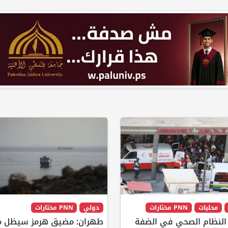
محليات
PNN مختارات
دولي
PNN مختارات
 النظام الصحي في الضفة
طهران: مضيق هرمز سيظل م