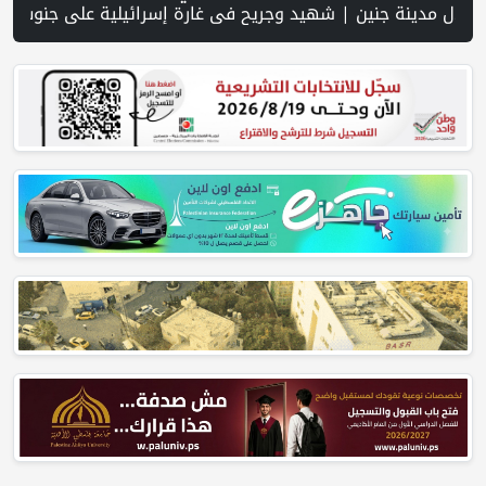
تصف عام 2026 | عبر شبكة PNN .. خبير تربوي يستعرض واقع التعليم بالمصادر المفتوحة وفرص نجاحه في فلسطين. | خلال 300 يوم.. 4091 خرقا إسرائيليا لاتفاق غزة و1254 شهيدا | الدفاع المدني ينتشل جثامين ورفات 19 شهيداً في غزة من تحت أنقاض منزل لعائلة ويواصل البحث عن مفقودين | 8 دول عربية وإسلامية تدين انتهاكات إسرائيل في غزة وتحذر من نسف المسار السياسي | "هيومن رايتس ووتش" تتهم "إسرائيل" بجرائم حرب بعد اغتيال الصحفية آمال خليل