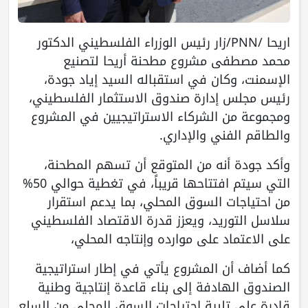
اريحا /PNN/زار رئيس الوزراء الفلسطيني الدكتور
محمد مصطفى مشروع مطحنة أريحا لتصنيع
الإسمنت، وكان في استقباله السيد إياد جودة،
رئيس مجلس إدارة صندوق الاستثمار الفلسطيني،
ومجموعة من الشركاء الاستراتيجيين في المشروع
والطاقم الفني والإداري.
وأكد جودة أنه من المتوقع أن تسهم المطحنة،
التي سيتم افتتاحها قريباً، في تغطية حوالي 50%
من احتياجات السوق المحلي، بما يدعم استقرار
سلاسل التوريد، ويعزز قدرة الاقتصاد الفلسطيني
على الاعتماد على موارده وإنتاجه المحلي،
كما أضاف أن المشروع يأتي في إطار استراتيجية
الصندوق الهادفة إلى بناء قاعدة إنتاجية وطنية
قادرة على تلبية احتياجات السوق المحلي من السلع