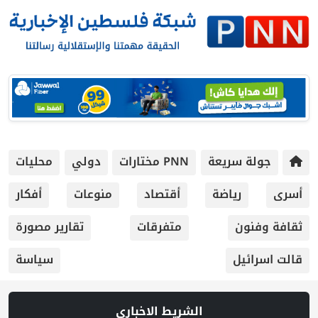
جولة سريعة
PNN مختارات
دولي
محليات
أسرى
رياضة
أقتصاد
منوعات
أفكار
ثقافة وفنون
متفرقات
تقارير مصورة
قالت اسرائيل
سياسة
الشريط الاخباري