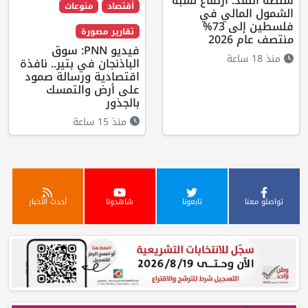
سلطة النقد: ارتفاع نسبة
أقتصاد
منوعات
الشمول المالي في
فلسطين إلى 73%
تقارير مصورة
منتصف عام 2026
فيديو PNN: سوق
منذ 18 ساعة
الباذنجان في بتير.. نافذة
اقتصادية ورسالة صمود
على أرض والتمسك
بالجذور
منذ 15 ساعة
تواصلو معنا
تابعونا
شاهدونا
أحدث الأخبار