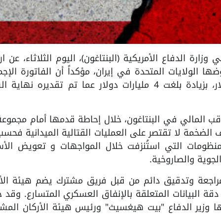
ع في وزارة الدفاع الأمريكية (البنتاغون)، اليوم الثلاثاء، عن ار
ها الولايات المتحدة في إيران، مؤكداً أن الفاتورة الإجم
وصلت حتى الآن إلى قرابة 29 مليار دولار، بزيادة بلغت 4 مليارات دولار عما تم تقديره نه
اقب المالي في البنتاغون، خلال إحاطة قدمها أمام مجموع
الضخمة لا تقتصر على العمليات القتالية الميدانية فحسب
المنظومات التي استُنزفت خلال المواجهات و تعويض الأس
لجوية والصاروخية.
راجعة وتدقيق دائم من قبل فريق مشترك يضم هيئة الأر
دقة البيانات المتعلقة بالإنفاق العسكري المتسارع. وقد 
 وزير الدفاع "بيت هيغسيث" ورئيس هيئة الأركان المشت