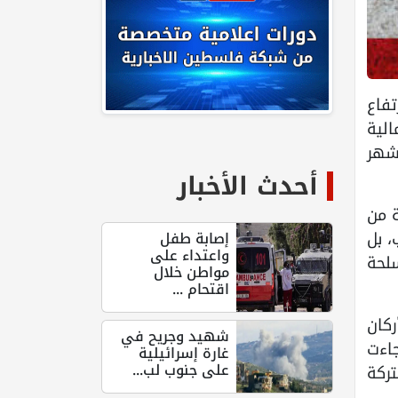
تفاع
الية
اية الشهر
أحدث الأخبار
ة من
، بل
إصابة طفل
واعتداء على
لحة
مواطن خلال
اقتحام ...
كان
شهيد وجريح في
جاءت
غارة إسرائيلية
على جنوب لب...
ركة