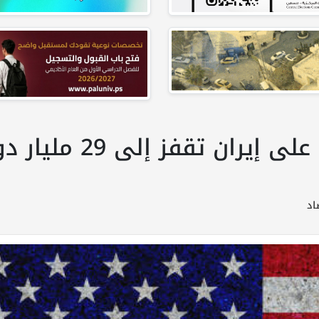
البنتاغون: تكلفة الح
اد