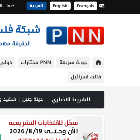
Français
English
العربية
خدمات ال
جولة سريعة
PNN مختارات
دولي
قالت اسرائيل
باذنجان في بتير.. نافذة اقتصادية ورسالة صمود على أرض والتمسك بالجذور | الخليلي تبحث مع النائب العام تعزيز الشراكة في منظومة الحماية ومناهضة العنف ضد المرأة | سلطة النقد: ارتفاع نسبة الشمول المالي في فلسطين إلى 73% منتصف عام 2026 | عبر شبكة PNN .. خبير تربوي يستعرض واقع التعليم بالمصادر المفتوحة وفرص نجاحه في فلسطين. | خلال 300 يوم.. 4091 خرقا إسرائيليا لاتفاق غزة و1254 شهيدا | الدفاع المدني ينتشل جثامين ورفات 19 شه
الشريط الاخباري