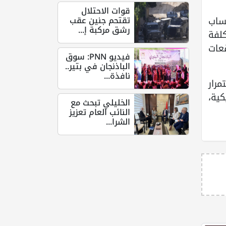
قوات الاحتلال
تقتحم جنين عقب
تساب
رشق مركبة إ...
كلفة
لتوقعات
فيديو PNN: سوق
الباذنجان في بتير..
نافذة...
مرار
كية،
الخليلي تبحث مع
النائب العام تعزيز
الشرا...