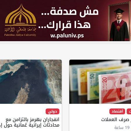
ت
أقتصاد
دولي
 صرف العملات
انفجاران بهرمز بالتزامن مع
محادثات إيرانية عُمانية حول إد
ة