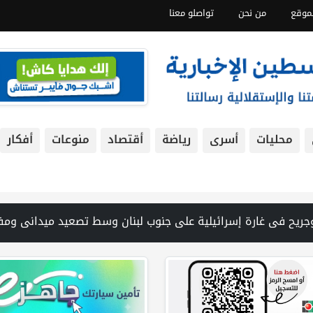
موقع
من نحن
تواصلو معنا
محليات
أسرى
رياضة
أقتصاد
منوعات
أفكار
يداً في غزة من تحت أنقاض منزل لعائلة ويواصل البحث عن مفقودين | 8 دول عربية وإسلامية تدين انتهاكات إسرائيل في غزة وتحذر من نسف المسار السياسي | "هيومن رايتس ووتش" تتهم "إسرائيل" بجرائم حرب بعد اغتيال الصحفية آمال خليل في جنوب لبنان | طهران: مضيق هرمز سيظل مغلقا حتى تنتهي التهديدات ضد إيران | بدعم من الحكومة الكندية لجنة الانتخابات وبرنامج الأمم المتحدة الإنمائي يوقعان اتفاقية لتعزيز جاهزية الانتخابات التشريعية | نتن