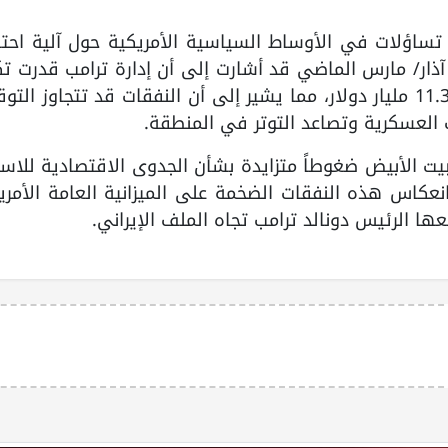
ك تساؤلات في الأوساط السياسية الأمريكية حول آلية اح
آذار/ مارس الماضي قد أشارت إلى أن إدارة ترامب قدرت ت
الأيام الستة الأولى فقط من الحرب بنحو 11.3 مليار دولار، مما يشير إلى أن النفقات قد تتجاوز ا
 العسكرية وتصاعد التوتر في المنطقة.
ت الأبيض ضغوطاً متزايدة بشأن الجدوى الاقتصادية للاست
نعكاس هذه النفقات الضخمة على الميزانية العامة الأمري
 الرئيس دونالد ترامب تجاه الملف الإيراني.