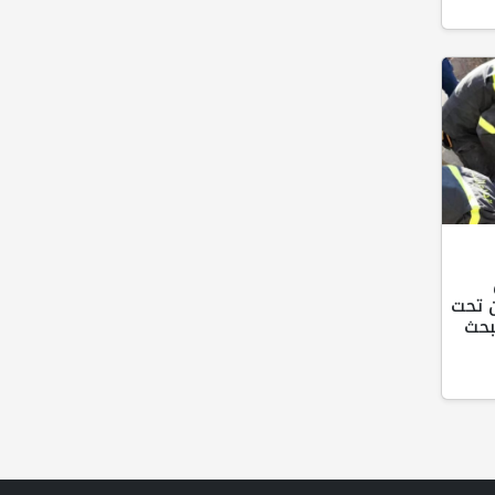
من تحت
بحث