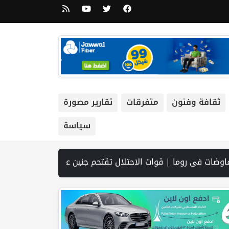
ثقافة وفنون
متفرقات
تقارير مصورة
سياسة
ياهو يوافق على إدخال 50 ألف عامل أجنبي بدلا من العمال الفلسطينيي | الرئاسة تدين وتحذر الاحتلال من استمرار حربه الشاملة على الشعب الفلسطيني ومخاطر ذلك على المنطقة بأسرها | تقرير: النظام الصحي في الضفة على حافة الانهيار بفعل احتجاز أموال المقاصة | نادي الأسير: الاحتلال يعتقل ويحقق ميدانياً مع أكثر من (60) مواطناً من مخيم قلنديا | الاحتلال يقتحم مخيم عسكر شرق نابلس | غزة: قصف مدفعي ونسف منازل واستهداف خيام النازحين | 