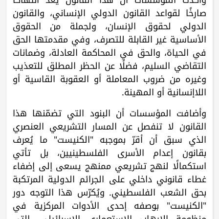
صارخًا لقواعد القانون الدولي الإنساني، والقانون
الدولي لحقوق الإنسان، ولجملة من الحقوق
الأساسية غير القابلة للتصرف، وفي مقدمتها الحق
في الحياة، والحق في المحاكمة العادلة، وضمانات
التقاضي السليم، فضلًا عن الحظر المطلق للتعذيب
وغيره من ضروب المعاملة أو العقوبة القاسية أو
اللاإنسانية أو المهينة.
وأضافت المؤسسات أن البنود التي تضمّنها هذا
القانون لا تنفصل عن المسار التشريعي العنصري
الذي سبق أن أقرّ بموجبه "الكنيست" ما يُعرف
بقانون إعدام الأسرى الفلسطينيين، بل تأتي
استكمالًا لنهج تشريعي ممنهج يسعى إلى إضفاء
غطاء قانوني داخلي على الجرائم الدولية المرتكبة
بحق الشعب الفلسطيني. ويُكرّس هذا التوجه دور
"الكنيست" بوصفه إحدى الأدوات المركزية في
منظومة الإرهاب الاستعماري الإسرائيلي، التي