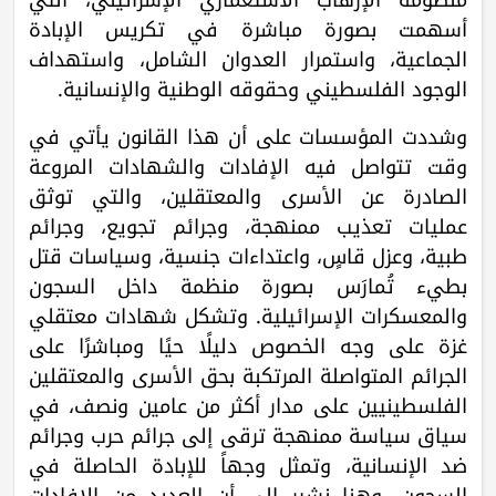
أسهمت بصورة مباشرة في تكريس الإبادة
الجماعية، واستمرار العدوان الشامل، واستهداف
الوجود الفلسطيني وحقوقه الوطنية والإنسانية.
وشددت المؤسسات على أن هذا القانون يأتي في
وقت تتواصل فيه الإفادات والشهادات المروعة
الصادرة عن الأسرى والمعتقلين، والتي توثق
عمليات تعذيب ممنهجة، وجرائم تجويع، وجرائم
طبية، وعزل قاسٍ، واعتداءات جنسية، وسياسات قتل
بطيء تُمارَس بصورة منظمة داخل السجون
والمعسكرات الإسرائيلية. وتشكل شهادات معتقلي
غزة على وجه الخصوص دليلًا حيًا ومباشرًا على
الجرائم المتواصلة المرتكبة بحق الأسرى والمعتقلين
الفلسطينيين على مدار أكثر من عامين ونصف، في
سياق سياسة ممنهجة ترقى إلى جرائم حرب وجرائم
ضد الإنسانية، وتمثل وجهاً للإبادة الحاصلة في
السجون، وهنا نشير إلى أن العديد من الإفادات