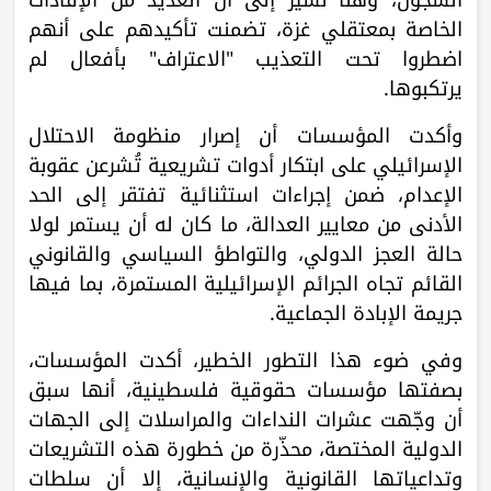
الخاصة بمعتقلي غزة، تضمنت تأكيدهم على أنهم
اضطروا تحت التعذيب "الاعتراف" بأفعال لم
يرتكبوها.
وأكدت المؤسسات أن إصرار منظومة الاحتلال
الإسرائيلي على ابتكار أدوات تشريعية تُشرعن عقوبة
الإعدام، ضمن إجراءات استثنائية تفتقر إلى الحد
الأدنى من معايير العدالة، ما كان له أن يستمر لولا
حالة العجز الدولي، والتواطؤ السياسي والقانوني
القائم تجاه الجرائم الإسرائيلية المستمرة، بما فيها
جريمة الإبادة الجماعية.
وفي ضوء هذا التطور الخطير، أكدت المؤسسات،
بصفتها مؤسسات حقوقية فلسطينية، أنها سبق
أن وجّهت عشرات النداءات والمراسلات إلى الجهات
الدولية المختصة، محذّرة من خطورة هذه التشريعات
وتداعياتها القانونية والإنسانية، إلا أن سلطات