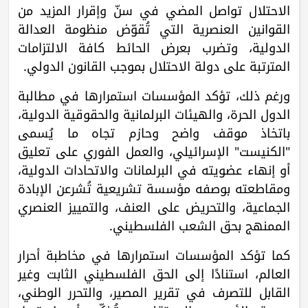
الاحتلال تواصل المضي في سنّ وإقرار المزيد من
القوانين العنصرية التي تُقوّض منظومة العدالة
الدولية، وتضرب بعرض الحائط كافة الالتزامات
المترتبة على دولة الاحتلال بموجب القانون الدولي.
ورغم ذلك، تؤكد المؤسسات استمرارها في مطالبة
الدول الحرة، والهيئات البرلمانية والحقوقية الدولية،
باتخاذ موقف واضح وحازم تجاه ما يُسمى
"الكنيست" الإسرائيلي، والعمل الفوري على تعليق
أو إنهاء عضويته في البرلمانات والاتحادات الدولية،
ومقاطعته بوصفه مؤسسة تشريعية تُشرعن الإبادة
الجماعية، والتحريض على العنف، والتمييز العنصري
الممنهج بحق الشعب الفلسطيني.
كما تؤكد المؤسسات استمرارها في مخاطبة أحرار
العالم، استنادًا إلى الحق الفلسطيني الثابت وغير
القابل للتصرف في تقرير المصير، والتحرر الوطني،