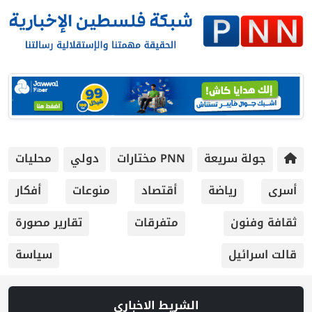
جولة سريعة
PNN مختارات
دولي
محليات
أسرى
رياضة
أقتصاد
منوعات
أفكار
ثقافة وفنون
متفرقات
تقارير مصورة
قالت اسرائيل
سياسة
الشريط الاخباري