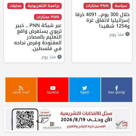
سياسة
PNN مختارات
برامجنا التلفزيونية
محليات
خلال 300 يوم.. 4091 خرقا
PNN مختارات
إسرائيليا لاتفاق غزة
عبر شبكة PNN .. خبير
و1254 شهيدا
تربوي يستعرض واقع
منذ يوم
التعليم بالمصادر
المفتوحة وفرص نجاحه
في فلسطين.
منذ يوم
تواصلو معنا
تابعونا
شاهدونا
أحدث الأخبار