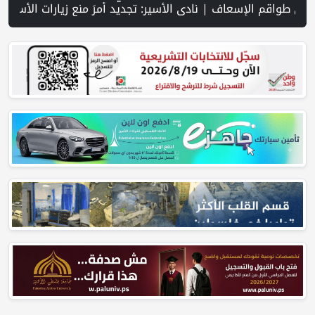
 الاحتلال تقتحم جنين عقب رشق مركبة إسرائيلية بالحجارة | فيديو PNN: سوق الباذنجان في بتير.. نافذة اقتصادية ورسالة صمود على أرض والتمسك بالجذور | الخليلي تبحث مع النائب العام تعزيز الشراكة في منظومة الحماية ومناهضة العنف ضد المرأة | سلطة النقد: ارتفاع نسبة الشمول المالي في فلسطين إلى 73% منتصف عام 2026 | عبر شبكة PNN .. خبير تربوي يستعرض واقع التعليم بالمصادر المفتوحة وفرص نجاحه في فلسطين. | خلال 300 يوم.. 4091 خرقا إسرائيليا