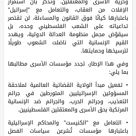
وحرية الأسرى والمعتقلين. وتُذكّر بأن استمرار
الإفلات من العقاب، والتعامل مع "إسرائيل"
باعتبارها كيانًا فوق القانون والمساءلة، لن تقتصر
تداعياته على الشعب الفلسطيني وحده، بل
سيقوّض مجمل منظومة العدالة الدولية، ويهدد
القيم الإنسانية التي ناضلت الشعوب طويلًا
لترسيخها وحمايتها.
وفي هذا الإطار، تجدد مؤسسات الأسرى مطالبها
بما يلي:
• تفعيل مبدأ الولاية القضائية العالمية لملاحقة
المسؤولين الإسرائيليين المتورطين في جرائم
التعذيب، وجرائم الحرب، والجرائم ضد الإنسانية
المرتكبة بحق الأسرى والمعتقلين الفلسطينيين.
• التعامل مع "الكنيست" والمحاكم الإسرائيلية
باعتبارها مؤسسات تُشرعن سياسات الفصل