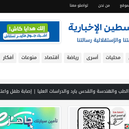
موقع
من نحن
تواصلو معنا
محليات
أسرى
رياضة
أقتصاد
منوعات
أفكار
جذور | الخليلي تبحث مع النائب العام تعزيز الشراكة في منظومة الحماية ومناهضة العنف ضد المرأة | سلطة النقد: ارتفاع نسبة الشمول المالي في فلسطين إلى 73% منتصف عام 2026 | عبر شبكة PNN .. خبير تربوي يستعرض واقع التعليم بالمصادر المفتوحة وفرص نجاحه في فلسطين. | خلال 300 يوم.. 4091 خرقا إسرائيليا