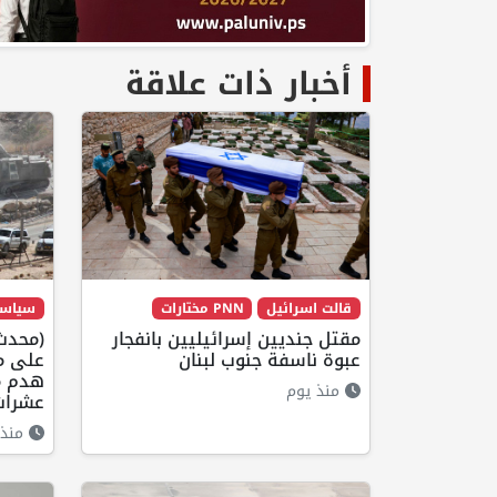
أخبار ذات علاقة
قالت اسرائيل
PNN مختارات
سياس
مقتل جنديين إسرائيليين بانفجار
(محدث)
عبوة ناسفة جنوب لبنان
على مخ
هدم م
منذ يوم
عشرات 
منذ 