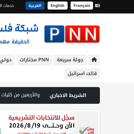
Français
English
العربية
خدمات ال
جولة سريعة
PNN مختارات
دولي
قالت اسرائيل
 إصابة طفل واعتداء على مواطن خلال اقتحام قوات الاحتلال مدينة جنين | شهيد وجريح في غارة إسرائيلية على جنوب لبنان وسط تصعيد ميداني ومفاوضات في روما | قوات الاحتلال تقتحم جنين عقب رشق مركبة إسرائيلية بالحجارة | فيديو PNN: سوق الباذنجان في بتير.. نافذة اقتصادية ورسالة صمود على أرض والتمسك بال
الشريط الاخباري