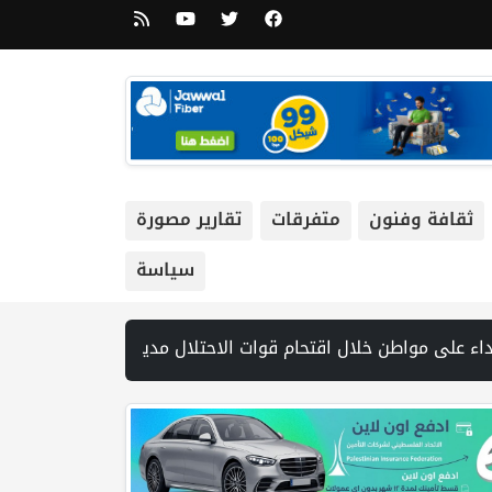
ثقافة وفنون
متفرقات
تقارير مصورة
سياسة
 لاتفاق غزة و1254 شهيدا | الدفاع المدني ينتشل جثامين ورفات 19 شهيداً في غزة من تحت أنقاض منزل لعائلة ويواصل البحث عن مفقودين | 8 دول عربية وإسلامية تدين انتهاكات إسرائيل في غزة وتحذر من نسف المسار السياسي | "هيومن رايتس ووتش" تتهم "إسرائيل" بجرائم حرب بعد اغتيال الصحفية آمال خليل في جنوب 