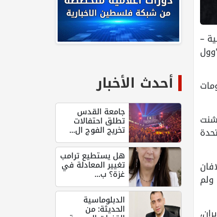
لية –
وول
أحدث الأخبار
مات
جامعة القدس
شنت
تطلق احتفالات
تخريج الفوج ال...
حدة
هل يستطيع ترامب
تغيير المعادلة في
افان
غزة؟ ب...
ولم
الدبلوماسية
الحديثة: من
ران،