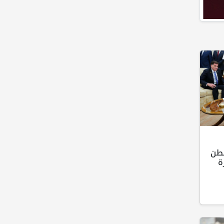
نطن
ة