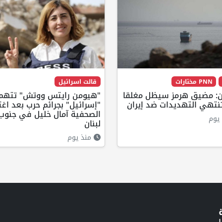
PNN مختارات
قالت اسرائيل
: مضيق هرمز سيظل مغلقا
"هيومن رايتس ووتش" تتهم
نتهي التهديدات ضد إيران
"إسرائيل" بجرائم حرب بعد اغت
الصحفية آمال خليل في جنوب
يوم
لبنان
منذ يوم