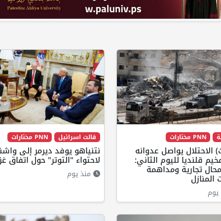
ة
PNN مختارات
قالت اسرائيل
PNN مختارات
 الاحتلال يواصل عدوانه
نتنياهو يوفد ديرمر إلى واش
يم قلنديا لليوم الثاني:
لاحتواء "التوتر" حول اتفاق غز
حال تجارية ومداهمة
منذ يوم
المنازل
يوم