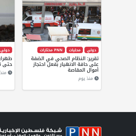
دولي
محليات
PNN مختارات
دولي
تقرير: النظام الصحي في الضفة
طهران
على حافة الانهيار بفعل احتجاز
حتى ت
أموال المقاصة
منذ 
منذ يوم