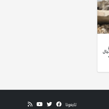
يال
تابعونا