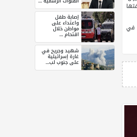
القنوات الرسمية ...
تها
إصابة طفل
واعتداء على
، في
مواطن خلال
اقتحام ...
شهيد وجريح في
غارة إسرائيلية
على جنوب لب...