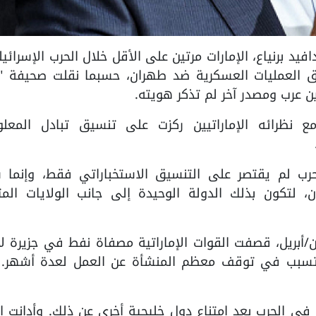
يس الموساد، دافيد برنياع، الإمارات مرتين على الأقل خلال الحرب الإسرائي
يق العمليات العسكرية ضد طهران، حسبما نقلت صحيفة "
ين عرب ومصدر آخر لم تذكر هويته.
ع نظرائه الإماراتيين ركزت على تنسيق تبادل المعلو
حرب لم يقتصر على التنسيق الاستخباراتي فقط، وإنما 
 لتكون بذلك الدولة الوحيدة إلى جانب الولايات المت
/أبريل، قصفت القوات الإماراتية مصفاة نفط في جزيرة ل
ئل تسبب في توقف معظم المنشأة عن العمل لعدة أشهر. 
 في الحرب بعد امتناع دول خليجية أخرى عن ذلك. وأدانت إي