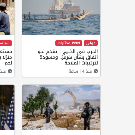
دولي
PNN مختارات
سياس
الحرب في الخليج | تقدم نحو
مستعم
اتفاق بشأن هرمز.. ومسودة
منزلا
لترتيبات الملاحة
لحم
منذ 14 ساعة
منذ 12 ساع