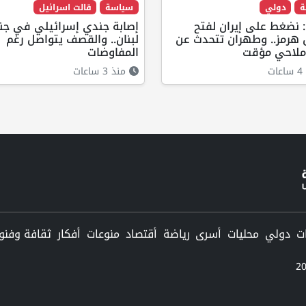
ة
دولي
سياسة
قالت اسرائيل
 نضغط على إيران لفتح
إصابة جندي إسرائيلي في جن
هرمز.. وطهران تتحدث عن
لبنان.. والقصف يتواصل رغم
ملاحي مؤقت
المفاوضات
ت
منذ 3 ساعات
دولي
محليات
أسرى
رياضة
أقتصاد
منوعات
أفكار
ثقافة وفنو