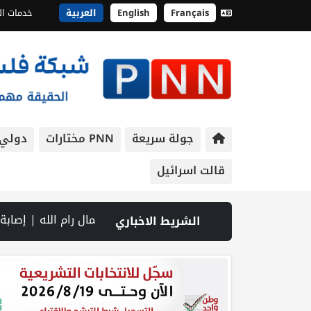
Français
English
العربية
خدمات ال
جولة سريعة
PNN مختارات
دولي
قالت اسرائيل
مال رام الله | إصابة جندي إسرائيلي في جنوب لبنان.. والقصف يتواصل رغم المفاوضات | إصابات بالاختناق خلال اقتحام الاحتلال قرية المغي
الشريط الاخباري