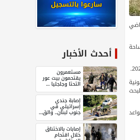
راضي
ساحة
أحدث الأخبار
مستعمرون
يقتحمون بيت عور
نية
التحتا وجلجليا ...
لبحث
إصابة جندي
إسرائيلي في
واعد
جنوب لبنان.. والق...
إصابات بالاختناق
خلال اقتحام