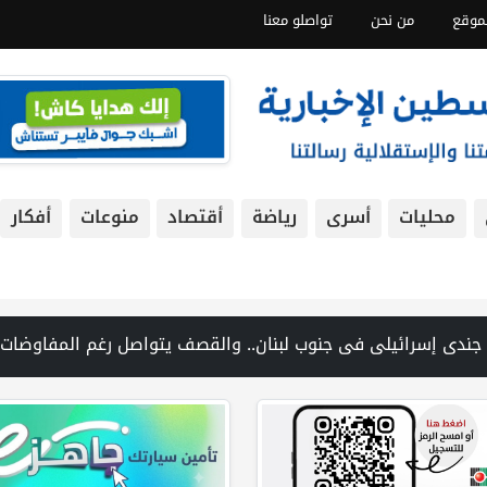
موقع
من نحن
تواصلو معنا
محليات
أسرى
رياضة
أقتصاد
منوعات
أفكار
ر شمال شرق رام الله | منظمة التحرير: منظمة إسرائيلية توفر دعمًا للمستوطنين المتهمين بجرائم ضد الفلسطينيين | فانس: نضغط على إيران