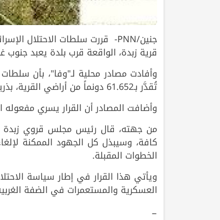
جنين/PNN- قررت سلطات الاحتلال ا
قرية زبدة، الواقعة قرب بلدة يعبد جنوب غر
وأفادت مصادر محلية لـ"وفا"، بأن سلطات 
تُقدَّر بـ61.652 دونماً من أراضي القرية، بذريعة استخدامها لـ"أغراض عسكرية".
وأضافت المصادر أن القرار يسري مفعوله اعتباراً من تاريخ توق
من جهته، قال رئيس مجلس قروي زبدة صالح
كافة، وسيبذل كل الجهود الممكنة لإلغاء 
الخطوات المقبلة.
ويأتي هذا القرار في إطار سياسة الاحتلا
العسكرية والمستعمرات في الضفة الغربية
ــ