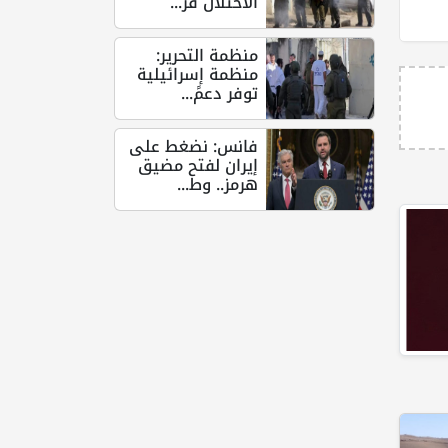
الاحتلال قر...
منظمة التحرير:
منظمة إسرائيلية
توفر دعمً...
فانس: نضغط على
إيران لفتح مضيق
هرمز.. وط...