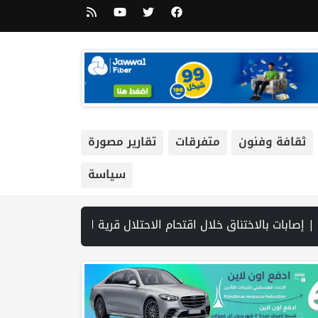
ثقافة وفنون
متفرقات
تقارير مصورة
سياسة
 لفتح مضيق هرمز.. وطهران تتحدث عن مسار ملاحي مؤقت | مجلس الأمن يعقد الثلاثاء جلسة بشأن الضفة الغربية | مشاركون في ورشة عمل لـ"شؤو