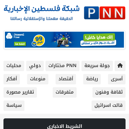
جولة سريعة
PNN مختارات
دولي
محليات
أسرى
رياضة
أقتصاد
منوعات
أفكار
ثقافة وفنون
متفرقات
تقارير مصورة
قالت اسرائيل
سياسة
الشريط الاخباري