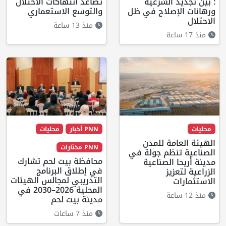
: بين تجديد الشرعية
تصاعد انتهاكات الاحتلال
ورهانات الإصلاح في ظل
والتوسع الاستعماري
الاحتلال
منذ 13 ساعة
منذ 17 ساعة
محليات
PNN أخبار
محليات
الهيئة العامة للمدن
PNN مختارات
الصناعية تنظم جولة في
محافظة بيت لحم تشارك
مدينة أريحا الصناعية
في إطلاق البرنامج
الزراعية لتعزيز
التدريبي لمجالس الهيئات
الاستثمارات
المحلية 2026–2030 في
منذ 12 ساعة
مدينة بيت لحم
منذ 7 ساعات