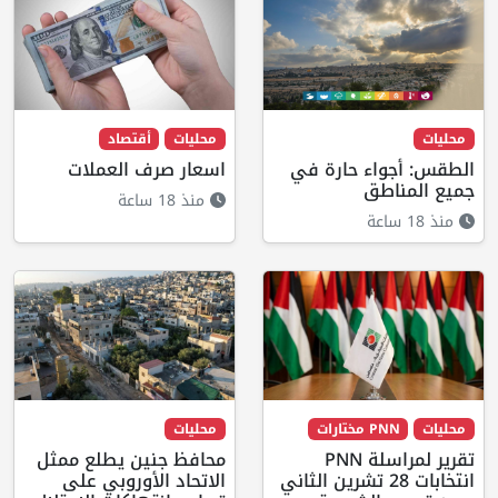
محليات
محليات
أقتصاد
الطقس: أجواء حارة في
اسعار صرف العملات
جميع المناطق
منذ 18 ساعة
منذ 18 ساعة
محليات
PNN مختارات
محليات
تقرير لمراسلة PNN
محافظ جنين يطلع ممثل
انتخابات 28 تشرين الثاني
الاتحاد الأوروبي على