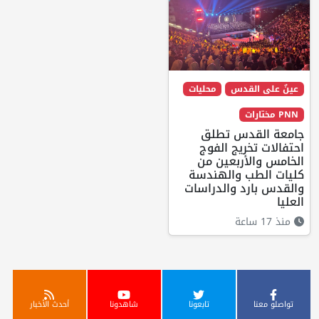
عينٌ على القدس
محليات
PNN مختارات
جامعة القدس تطلق
احتفالات تخريج الفوج
الخامس والأربعين من
كليات الطب والهندسة
والقدس بارد والدراسات
العليا
منذ 17 ساعة
تواصلو معنا
تابعونا
شاهدونا
أحدث الأخبار