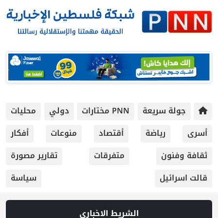
جولة سريعة
PNN مختارات
دولي
محليات
أسرى
رياضة
أقتصاد
منوعات
أفكار
ثقافة وفنون
متفرقات
تقارير مصورة
قالت اسرائيل
سياسة
الشريط الاخباري