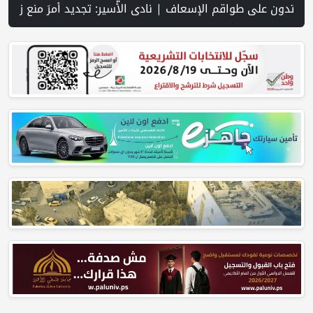
هيد وجريح في غارة إسرائيلية على جنوب لبنان وسط تصعيد ميداني ومفاوضات في روما | قوات الاحتلال تقتحم جنين عقب رشق مركبة إسرائيلية بالحجارة | فيديو PNN: سوق الباذنجان في بتير.. نافذة اقتصادية ورسالة صمود على أرض والتمسك بالجذور | الخليلي تبحث مع النائب العام تعزيز الشراكة في منظومة الحماية ومناهضة العنف ضد المرأة | سلطة النقد: ارتفاع نسبة الشمول المالي في فلسطين إلى 73% منتصف عام 2026 | عبر شبكة PNN .. خبير تربوي يستعرض واقع 