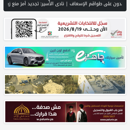
في غارة إسرائيلية على جنوب لبنان وسط تصعيد ميداني ومفاوضات في روما | قوات الاحتلال تقتحم جنين عقب رشق مركبة إسرائيلية بالحجارة | فيديو PNN: سوق الباذنجان في بتير.. نافذة اقتصادية ورسالة صمود على أرض والتمسك بالجذور | الخليلي تبحث مع النائب العام تعزيز الشراكة في منظومة الحماية ومناهضة العنف ضد المرأة | سلطة النقد: ارتفاع نسبة الشمول المالي في فلسطين إلى 73% منتصف عام 2026 | عبر شبكة PNN .. خبير تربوي يستعرض واقع التعليم با