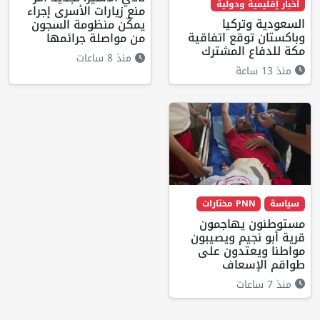
أخبار إقليمية ودولية
منع زيارات الأسرى إجراء
السعودية وتركيا
يمكّن منظومة السجون
وباكستان توقع اتفاقية
من مواصلة جرائمها
مكة للدفاع المشترك
منذ 8 ساعات
منذ 13 ساعة
سياسة
PNN مختارات
مستوطنون يهاجمون
قرية أبو نجيم ويصيبون
مواطنا ويعتدون على
طواقم الإسعاف
منذ 7 ساعات