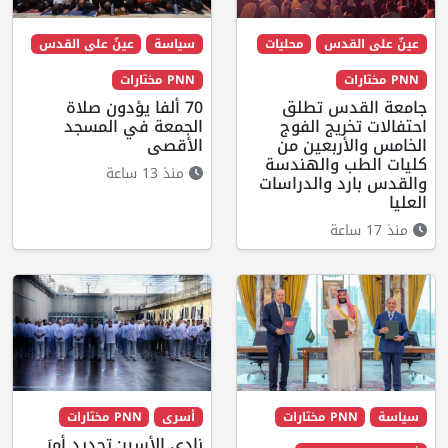
عينٌ على القدس
محليات
سياسة
عينٌ على القدس
PNN مختارات
PNN مختارات
جامعة القدس تطلق
70 ألفا يؤدون صلاة
احتفالات تخريج الفوج
الجمعة في المسجد
الخامس والأربعين من
الأقصى
كليات الطب والهندسة
منذ 13 ساعة
والقدس بارد والدراسات
العليا
منذ 17 ساعة
سياسة
PNN مختارات
أسرى
PNN مختارات
نادي الأسير: تجديد أمرَ